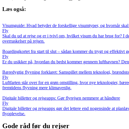
Læs også:
Visumguide: Hvad betyder de forskellige visumtyper, og hvornår ska
Fly
Skal du ud at rejse og er i tvivl om, hvilket visum du har brug for?
overraskelser på rejsen.
Boardingkortet fra start til slut – sådan kommer du trygt og effektivt
Fly
Er du usikker på, hvordan du bedst kommer gennem lufthavnen? Denne gui
Bæredygtig flyvning forklaret: Samspillet mellem teknologi, brændst
Fly
Luftfarten står over for en grøn omstilling, hvor nye teknologier, bær
fremtidens flyvning mere klimavenlig.
Digitale billetter og rejseapps: Gør flyrejsen nemmere at håndtere
Fly
Digitale billetter og rejseapps gør det lettere end nogensinde at plan
flyoplevelse.
Gode råd før du rejser