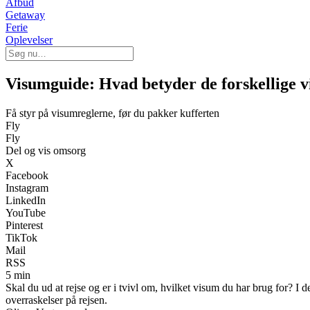
Afbud
Getaway
Ferie
Oplevelser
Visumguide: Hvad betyder de forskellige 
Få styr på visumreglerne, før du pakker kufferten
Fly
Fly
Del og vis omsorg
X
Facebook
Instagram
LinkedIn
YouTube
Pinterest
TikTok
Mail
RSS
5 min
Skal du ud at rejse og er i tvivl om, hvilket visum du har brug for?
overraskelser på rejsen.