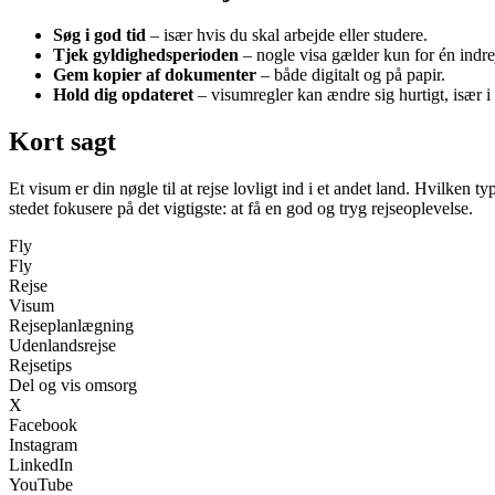
Søg i god tid
– især hvis du skal arbejde eller studere.
Tjek gyldighedsperioden
– nogle visa gælder kun for én indrej
Gem kopier af dokumenter
– både digitalt og på papir.
Hold dig opdateret
– visumregler kan ændre sig hurtigt, især i p
Kort sagt
Et visum er din nøgle til at rejse lovligt ind i et andet land. Hvilken 
stedet fokusere på det vigtigste: at få en god og tryg rejseoplevelse.
Fly
Fly
Rejse
Visum
Rejseplanlægning
Udenlandsrejse
Rejsetips
Del og vis omsorg
X
Facebook
Instagram
LinkedIn
YouTube