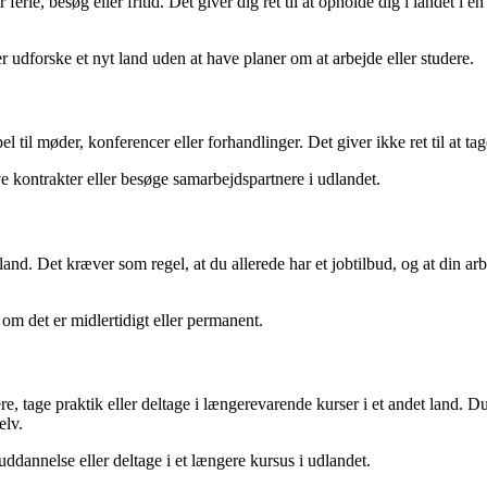
 ferie, besøg eller fritid. Det giver dig ret til at opholde dig i landet
er udforske et nyt land uden at have planer om at arbejde eller studere.
el til møder, konferencer eller forhandlinger. Det giver ikke ret til at t
e kontrakter eller besøge samarbejdspartnere i udlandet.
det land. Det kræver som regel, at du allerede har et jobtilbud, og at din
om det er midlertidigt eller permanent.
ere, tage praktik eller deltage i længerevarende kurser i et andet land.
elv.
ddannelse eller deltage i et længere kursus i udlandet.