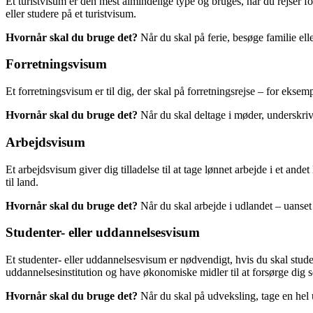
Et turistvisum er den mest almindelige type og bruges, når du rejser for
eller studere på et turistvisum.
Hvornår skal du bruge det?
Når du skal på ferie, besøge familie ell
Forretningsvisum
Et forretningsvisum er til dig, der skal på forretningsrejse – for eksemp
Hvornår skal du bruge det?
Når du skal deltage i møder, underskriv
Arbejdsvisum
Et arbejdsvisum giver dig tilladelse til at tage lønnet arbejde i et an
til land.
Hvornår skal du bruge det?
Når du skal arbejde i udlandet – uanset 
Studenter- eller uddannelsesvisum
Et studenter- eller uddannelsesvisum er nødvendigt, hvis du skal stud
uddannelsesinstitution og have økonomiske midler til at forsørge dig s
Hvornår skal du bruge det?
Når du skal på udveksling, tage en hel u