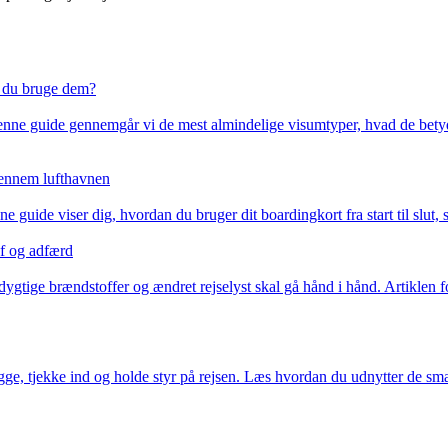
l du bruge dem?
 I denne guide gennemgår vi de mest almindelige visumtyper, hvad de be
 gennem lufthavnen
de viser dig, hvordan du bruger dit boardingkort fra start til slut, så 
of og adfærd
edygtige brændstoffer og ændret rejselyst skal gå hånd i hånd. Artiklen
lægge, tjekke ind og holde styr på rejsen. Læs hvordan du udnytter de sm