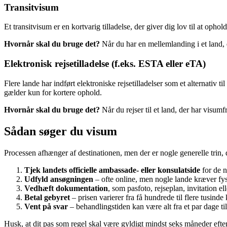
Transitvisum
Et transitvisum er en kortvarig tilladelse, der giver dig lov til at oph
Hvornår skal du bruge det?
Når du har en mellemlanding i et land, 
Elektronisk rejsetilladelse (f.eks. ESTA eller eTA)
Flere lande har indført elektroniske rejsetilladelser som et alternati
gælder kun for kortere ophold.
Hvornår skal du bruge det?
Når du rejser til et land, der har visu
Sådan søger du visum
Processen afhænger af destinationen, men der er nogle generelle trin, 
Tjek landets officielle ambassade- eller konsulatside
for de n
Udfyld ansøgningen
– ofte online, men nogle lande kræver fy
Vedhæft dokumentation
, som pasfoto, rejseplan, invitation e
Betal gebyret
– prisen varierer fra få hundrede til flere tusinde 
Vent på svar
– behandlingstiden kan være alt fra et par dage til
Husk, at dit pas som regel skal være gyldigt mindst seks måneder efter