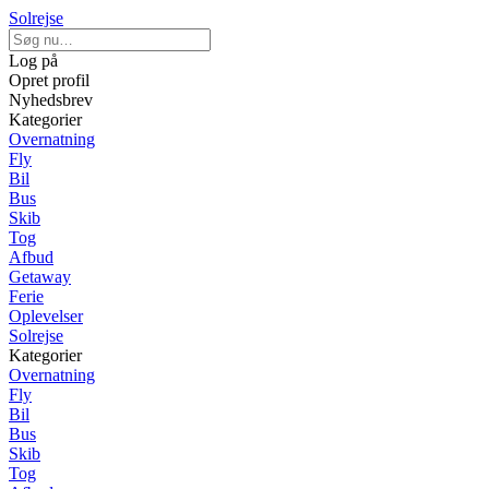
Solrejse
Log på
Opret profil
Nyhedsbrev
Kategorier
Overnatning
Fly
Bil
Bus
Skib
Tog
Afbud
Getaway
Ferie
Oplevelser
Solrejse
Kategorier
Overnatning
Fly
Bil
Bus
Skib
Tog