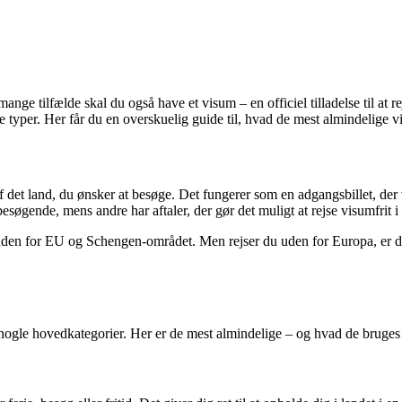
mange tilfælde skal du også have et visum – en officiel tilladelse til at r
ige typer. Her får du en overskuelig guide til, hvad de mest almindelige
det land, du ønsker at besøge. Det fungerer som en adgangsbillet, der vise
esøgende, mens andre har aftaler, der gør det muligt at rejse visumfrit 
nden for EU og Schengen-området. Men rejser du uden for Europa, er det
nogle hovedkategorier. Her er de mest almindelige – og hvad de bruges t