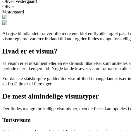
Oliver Vestergaard
Oliver
Vestergaard
At rejse til udlandet kræver ofte mere end blot en flybillet og et pas. I 
visumreglerne varierer fra land til land, og der findes mange forskell
Hvad er et visum?
Et visum er et dokument eller en elektronisk tilladelse, som udstedes af 
periode eller i længere tid. Nogle lande kræver visum for næsten alle b
For danske statsborgere gælder der visumfrihed i mange lande, især i
alt fra få timer til flere uger.
De mest almindelige visumtyper
Der findes mange forskellige visumtyper, men de fleste kan opdeles i 
Turistvisum