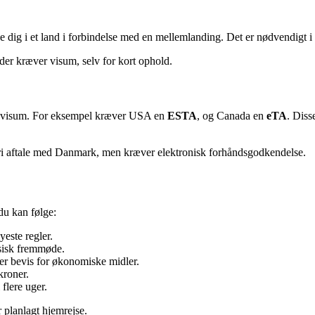
olde dig i et land i forbindelse med en mellemlanding. Det er nødvendigt i
der kræver visum, selv for kort ophold.
v til visum. For eksempel kræver USA en
ESTA
, og Canada en
eTA
. Diss
mfri aftale med Danmark, men kræver elektronisk forhåndsgodkendelse.
du kan følge:
yeste regler.
sisk fremmøde.
ller bevis for økonomiske midler.
kroner.
 flere uger.
 planlagt hjemrejse.