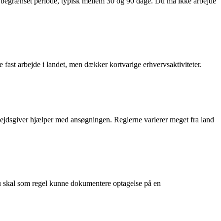
 i en begrænset periode, typisk mellem 30 og 90 dage. Du må ikke arbejde
age fast arbejde i landet, men dækker kortvarige erhvervsaktiviteter.
 arbejdsgiver hjælper med ansøgningen. Reglerne varierer meget fra land
 Du skal som regel kunne dokumentere optagelse på en