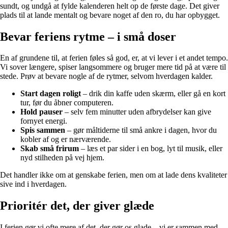
sundt, og undgå at fylde kalenderen helt op de første dage. Det giver
plads til at lande mentalt og bevare noget af den ro, du har opbygget.
Bevar feriens rytme – i små doser
En af grundene til, at ferien føles så god, er, at vi lever i et andet tempo.
Vi sover længere, spiser langsommere og bruger mere tid på at være til
stede. Prøv at bevare nogle af de rytmer, selvom hverdagen kalder.
Start dagen roligt
– drik din kaffe uden skærm, eller gå en kort
tur, før du åbner computeren.
Hold pauser
– selv fem minutter uden afbrydelser kan give
fornyet energi.
Spis sammen
– gør måltiderne til små ankre i dagen, hvor du
kobler af og er nærværende.
Skab små frirum
– læs et par sider i en bog, lyt til musik, eller
nyd stilheden på vej hjem.
Det handler ikke om at genskabe ferien, men om at lade dens kvaliteter
sive ind i hverdagen.
Prioritér det, der giver glæde
I ferien gør vi ofte mere af det, der gør os glade – vi er sammen med