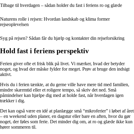
Tilbage til hverdagen – sådan holder du fast i feriens ro og glæde
Naturens rolle i rejsen: Hvordan landskab og klima former
rejseoplevelsen
Syg på rejsen? Sådan får du hjælp og kontakter din rejseforsikring
Hold fast i feriens perspektiv
Ferien giver ofte et frisk blik på livet. Vi mærker, hvad der betyder
noget, og hvad der måske fylder for meget. Prøv at bruge den indsigt
aktivt.
Hvis du i ferien tænkte, at du gerne ville have mere tid med familien,
mindre skærmtid eller et roligere tempo, så skriv det ned. Små
påmindelser kan hjælpe dig med at holde fast, når hverdagen igen
trækker i dig.
Det kan også være en idé at planlægge små “mikroferier” i løbet af året
– en weekend uden planer, en dagstur eller bare en aften, hvor du gør
noget, der føles som ferie. Det minder dig om, at ro og glæde ikke kun
hører sommeren til.