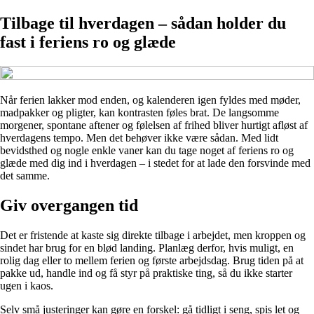
Tilbage til hverdagen – sådan holder du
fast i feriens ro og glæde
Når ferien lakker mod enden, og kalenderen igen fyldes med møder,
madpakker og pligter, kan kontrasten føles brat. De langsomme
morgener, spontane aftener og følelsen af frihed bliver hurtigt afløst af
hverdagens tempo. Men det behøver ikke være sådan. Med lidt
bevidsthed og nogle enkle vaner kan du tage noget af feriens ro og
glæde med dig ind i hverdagen – i stedet for at lade den forsvinde med
det samme.
Giv overgangen tid
Det er fristende at kaste sig direkte tilbage i arbejdet, men kroppen og
sindet har brug for en blød landing. Planlæg derfor, hvis muligt, en
rolig dag eller to mellem ferien og første arbejdsdag. Brug tiden på at
pakke ud, handle ind og få styr på praktiske ting, så du ikke starter
ugen i kaos.
Selv små justeringer kan gøre en forskel: gå tidligt i seng, spis let og