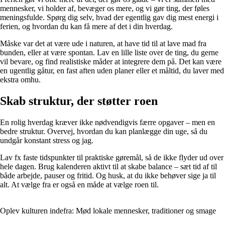
mennesker, vi holder af, bevæger os mere, og vi gør ting, der føles
meningsfulde. Spørg dig selv, hvad der egentlig gav dig mest energi i
ferien, og hvordan du kan få mere af det i din hverdag.
Måske var det at være ude i naturen, at have tid til at lave mad fra
bunden, eller at være spontan. Lav en lille liste over de ting, du gerne
vil bevare, og find realistiske måder at integrere dem på. Det kan være
en ugentlig gåtur, en fast aften uden planer eller et måltid, du laver med
ekstra omhu.
Skab struktur, der støtter roen
En rolig hverdag kræver ikke nødvendigvis færre opgaver – men en
bedre struktur. Overvej, hvordan du kan planlægge din uge, så du
undgår konstant stress og jag.
Lav fx faste tidspunkter til praktiske gøremål, så de ikke flyder ud over
hele dagen. Brug kalenderen aktivt til at skabe balance – sæt tid af til
både arbejde, pauser og fritid. Og husk, at du ikke behøver sige ja til
alt. At vælge fra er også en måde at vælge roen til.
Oplev kulturen indefra: Mød lokale mennesker, traditioner og smage