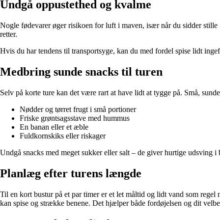
Undgå oppustethed og kvalme
Nogle fødevarer øger risikoen for luft i maven, især når du sidder still
retter.
Hvis du har tendens til transportsyge, kan du med fordel spise lidt ing
Medbring sunde snacks til turen
Selv på korte ture kan det være rart at have lidt at tygge på. Små, sund
Nødder og tørret frugt i små portioner
Friske grøntsagsstave med hummus
En banan eller et æble
Fuldkornskiks eller riskager
Undgå snacks med meget sukker eller salt – de giver hurtige udsving i 
Planlæg efter turens længde
Til en kort bustur på et par timer er et let måltid og lidt vand som reg
kan spise og strække benene. Det hjælper både fordøjelsen og dit velb