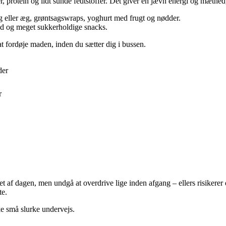
, protein og lidt sunde fedtstoffer. Det giver en jævn energi og mæthed,
 eller æg, grøntsagswraps, yoghurt med frugt og nødder.
ood og meget sukkerholdige snacks.
 at fordøje maden, inden du sætter dig i bussen.
der
r
øbet af dagen, men undgå at overdrive lige inden afgang – ellers risiker
te.
ke små slurke undervejs.