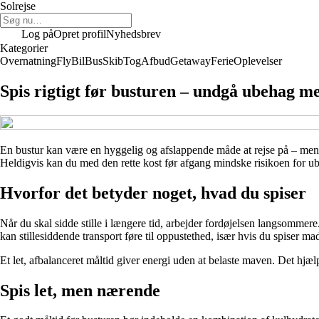
Solrejse
Log på
Opret profil
Nyhedsbrev
Kategorier
Overnatning
Fly
Bil
Bus
Skib
Tog
Afbud
Getaway
Ferie
Oplevelser
Spis rigtigt før busturen – undgå ubehag me
En bustur kan være en hyggelig og afslappende måde at rejse på – men 
Heldigvis kan du med den rette kost før afgang mindske risikoen for ube
Hvorfor det betyder noget, hvad du spiser
Når du skal sidde stille i længere tid, arbejder fordøjelsen langsomme
kan stillesiddende transport føre til oppustethed, især hvis du spiser m
Et let, afbalanceret måltid giver energi uden at belaste maven. Det hjæl
Spis let, men nærende