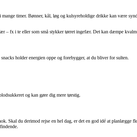
e i mange timer. Bønner, kål, løg og kulsyreholdige drikke kan være synd
efær – fx i te eller som små stykker tørret ingefær. Det kan dæmpe kval
e snacks holder energien oppe og forebygger, at du bliver for sulten.
blodsukkeret og kan gøre dig mere tørstig.
el nok. Skal du derimod rejse en hel dag, er det en god idé at planlægge 
efindende.