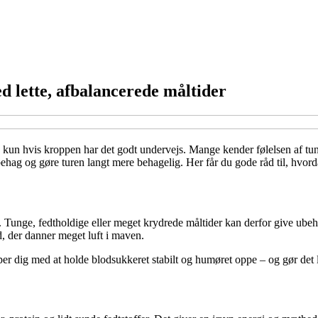
d lette, afbalancerede måltider
kun hvis kroppen har det godt undervejs. Mange kender følelsen af tung
hag og gøre turen langt mere behagelig. Her får du gode råd til, hvordan
re. Tunge, fedtholdige eller meget krydrede måltider kan derfor give ub
ad, der danner meget luft i maven.
per dig med at holde blodsukkeret stabilt og humøret oppe – og gør det l