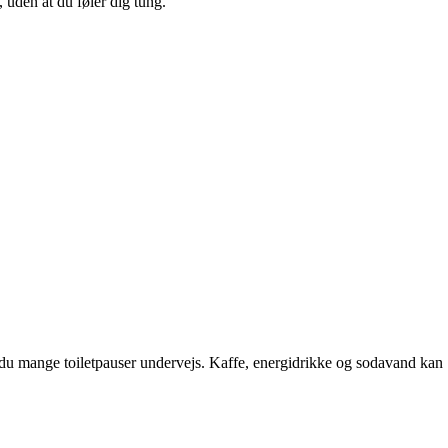
 uden at du føler dig tung.
er du mange toiletpauser undervejs. Kaffe, energidrikke og sodavand kan