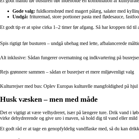
Et godt måltid før busturen bør indeholde en kombination af kulhydrater
Gode valg:
fuldkornsbrød med magert pålæg, salater med kylling
Undgå:
frituremad, store portioner pasta med flødesauce, fastf
Et godt tip er at spise cirka 1–2 timer før afgang. Så har kroppen tid til
Spis rigtigt før busturen – undgå ubehag med lette, afbalancerede målti
Alt inklusive: Sådan fungerer overnatning og indkvartering på busrejse
Rejs grønnere sammen – sådan er busrejser et mere miljøvenligt valg
Kulturrejser med bus: Oplev Europas kulturelle mangfoldighed på hjul
Husk væsken – men med måde
Det er vigtigt at være velhydreret, især på længere ture. Drik vand i l
virke dehydrerende og give uro i maven, så hold dig til vand eller mild 
Et godt råd er at tage en genopfyldelig vandflaske med, så du kan drik