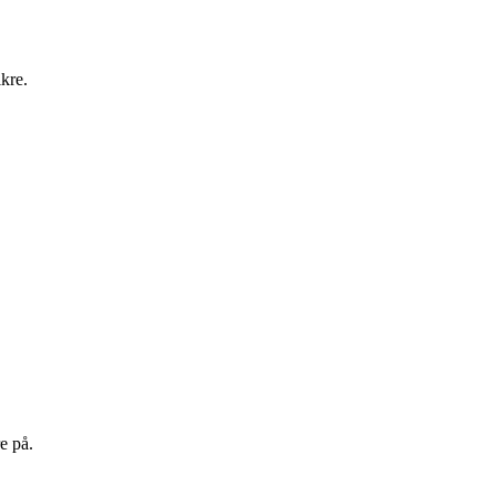
ikre.
e på.