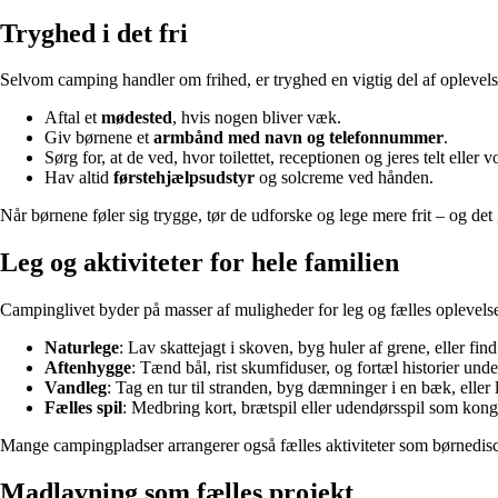
Tryghed i det fri
Selvom camping handler om frihed, er tryghed en vigtig del af oplevelsen
Aftal et
mødested
, hvis nogen bliver væk.
Giv børnene et
armbånd med navn og telefonnummer
.
Sørg for, at de ved, hvor toilettet, receptionen og jeres telt eller v
Hav altid
førstehjælpsudstyr
og solcreme ved hånden.
Når børnene føler sig trygge, tør de udforske og lege mere frit – og det g
Leg og aktiviteter for hele familien
Campinglivet byder på masser af muligheder for leg og fælles oplevels
Naturlege
: Lav skattejagt i skoven, byg huler af grene, eller fin
Aftenhygge
: Tænd bål, rist skumfiduser, og fortæl historier unde
Vandleg
: Tag en tur til stranden, byg dæmninger i en bæk, elle
Fælles spil
: Medbring kort, brætspil eller udendørsspil som konge
Mange campingpladser arrangerer også fælles aktiviteter som børnedisc
Madlavning som fælles projekt