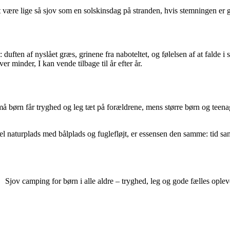
et være lige så sjov som en solskinsdag på stranden, hvis stemningen er 
en af nyslået græs, grinene fra naboteltet, og følelsen af at falde i søv
r minder, I kan vende tilbage til år efter år.
Små børn får tryghed og leg tæt på forældrene, mens større børn og teena
 naturplads med bålplads og fuglefløjt, er essensen den samme: tid sam
Sjov camping for børn i alle aldre – tryghed, leg og gode fælles oplev