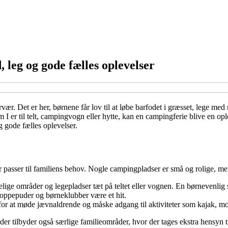
, leg og gode fælles oplevelser
ær. Det er her, børnene får lov til at løbe barfodet i græsset, lege med
 er til telt, campingvogn eller hytte, kan en campingferie blive en ople
g gode fælles oplevelser.
r passer til familiens behov. Nogle campingpladser er små og rolige, mens
ige områder og legepladser tæt på teltet eller vognen. En børnevenlig str
oppepuder og børneklubber være et hit.
for at møde jævnaldrende og måske adgang til aktiviteter som kajak, mo
r tilbyder også særlige familieområder, hvor der tages ekstra hensyn ti