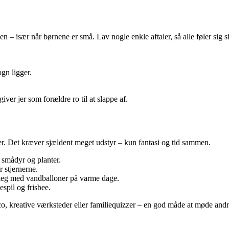
 – især når børnene er små. Lav nogle enkle aftaler, så alle føler sig s
ogn ligger.
iver jer som forældre ro til at slappe af.
er. Det kræver sjældent meget udstyr – kun fantasi og tid sammen.
d smådyr og planter.
r stjernerne.
r leg med vandballoner på varme dage.
spil og frisbee.
o, kreative værksteder eller familiequizzer – en god måde at møde andr