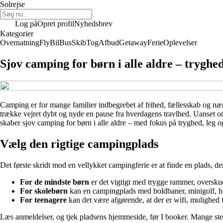
Solrejse
Log på
Opret profil
Nyhedsbrev
Kategorier
Overnatning
Fly
Bil
Bus
Skib
Tog
Afbud
Getaway
Ferie
Oplevelser
Sjov camping for børn i alle aldre – tryghed
Camping er for mange familier indbegrebet af frihed, fællesskab og nærv
trække vejret dybt og nyde en pause fra hverdagens travlhed. Uanset om I
skaber sjov camping for børn i alle aldre – med fokus på tryghed, leg o
Vælg den rigtige campingplads
Det første skridt mod en vellykket campingferie er at finde en plads, de
For de mindste børn
er det vigtigt med trygge rammer, overskuel
For skolebørn
kan en campingplads med boldbaner, minigolf, h
For teenagere
kan det være afgørende, at der er wifi, mulighed 
Læs anmeldelser, og tjek pladsens hjemmeside, før I booker. Mange stede