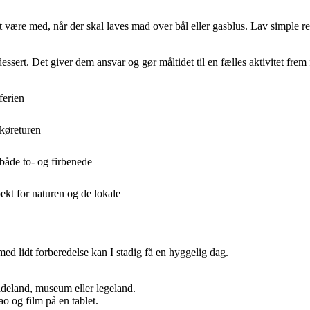
ære med, når der skal laves mad over bål eller gasblus. Lav simple rette
sert. Det giver dem ansvar og gør måltidet til en fælles aktivitet frem f
ferien
 køreturen
både to- og firbenede
kt for naturen og de lokale
ed lidt forberedelse kan I stadig få en hyggelig dag.
.
adeland, museum eller legeland.
 og film på en tablet.