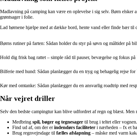
Madlavning på camping kan være en oplevelse i sig selv. Børn elsker at v
grøntsager i folie.
Lad børnene hjælpe med at dække bord, hente vand eller finde bær til des
Børns rutiner på farten: Sådan holder du styr på søvn og måltider på bil
Hold dig frisk bag rattet – simple råd til pauser, bevægelse og fokus på
Bilferie med hund: Sådan planlægger du en tryg og behagelig rejse for 
Kør med omtanke: Sådan planlægger du en ansvarlig roadtrip med respe
Når vejret driller
Selv den bedste campingtur kan blive udfordret af regn og blæst. Men m
Medbring
spil, bøger og tegnesager
til brug i teltet eller vognen
Find ud af, om der er
indendørs faciliteter
i nærheden – fx et b
Brug regnvejrsdage til
fælles afslapning
– måske med varm kakao