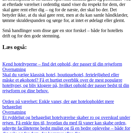
at efterlade værelset i ordentlig stand viser du respekt for dem, der
skal gøre rent efter dig – og for de næste, der skal bo der. Det
betyder ikke, at du skal gøre rent, men at du kan samle håndklæder,
tømme skraldespanden og sørge for, at intet er ødelagt eller glemt.
Små handlinger som disse gør en stor forskel – både for hotellets
drift og for den gode stemning.
Læs også:
Kend hoteltyperne – find det ophold, der passer til din rejseform
Overnatning
Skal du vælge klassisk hotel, boutiquehotel, ferielejlighed eller
måske et økohotel? Få et hurtigt overblik over de mest populære
hoteltyper, og bliv klogere på, hvilket ophold der passer bedst til din
rejseform og dine behov.
Orden på værelset: Enkle vaner, der gør hotelopholdet mere
behageligt
Overnatning
Et ryddeligt og behageligt hotelværelse skaber ro og overskud under
rejsen. Få enkle tips til, hvordan du med få vaner kan skabe orden,
udnytte faciliteterne bedst muligt og få en bedre oplevelse – både for