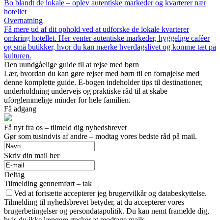
Bo blandt de lokale – oplev autentiske markeder og kvarterer nær
hotellet
Overnatning
Få mere ud af dit ophold ved at udforske de lokale kvarterer
omkring hotellet. Her venter autentiske markeder, hyggelige caféer
og små butikker, hvor du kan mærke hverdagslivet og komme tæt på
kulturen.
Den uundgåelige guide til at rejse med børn
Lær, hvordan du kan gøre rejser med børn til en fornøjelse med
denne komplette guide. E-bogen indeholder tips til destinationer,
underholdning undervejs og praktiske råd til at skabe
uforglemmelige minder for hele familien.
Få adgang
Få nyt fra os – tilmeld dig nyhedsbrevet
Gør som tusindvis af andre – modtag vores bedste råd på mail.
Skriv din mail her
Deltag
Tilmelding gennemført – tak
Ved at fortsætte accepterer jeg brugervilkår og databeskyttelse.
Tilmelding til nyhedsbrevet betyder, at du accepterer vores
brugerbetingelser og persondatapolitik. Du kan nemt framelde dig,
hvis du ikke længere ønsker at modtage mails.