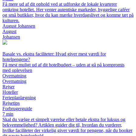
Få mere ud af dit ophold ved at udforske de lokale kvarterer
omkring hotellet. Her venter autentiske markeder, hyggelige caféer
og små butikker, hvor du kan mærke hverdagslivet og komme tæt på
kulturen.
August Johansen
August
Johansen
Basale vs. ekstra faciliteter: Hvad giver mest værdi for
hotelpengene?
Få mest muligt ud af dit hotelbudget – uden at gå på kompromis
med oplevelsen
Overnatning
Overnatning
Rejser
Hoteller
Ferieplanlægning
Rejsetips
Forbrugerguide
7 min
Skal du vælge et simpelt værelse eller betale ekstra for luksus og
bekvemmelighed? Artiklen guider dig til, hvordan du vurderer,
hvilke faciliteter der virkelig giver værdi for pengene, når du booker
dit næste hotelophold.