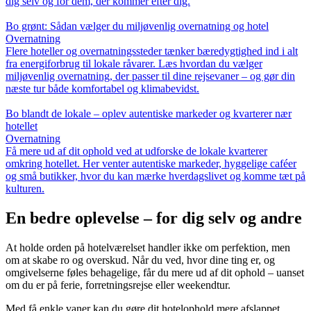
dig selv og for dem, der kommer efter dig.
Bo grønt: Sådan vælger du miljøvenlig overnatning og hotel
Overnatning
Flere hoteller og overnatningssteder tænker bæredygtighed ind i alt
fra energiforbrug til lokale råvarer. Læs hvordan du vælger
miljøvenlig overnatning, der passer til dine rejsevaner – og gør din
næste tur både komfortabel og klimabevidst.
Bo blandt de lokale – oplev autentiske markeder og kvarterer nær
hotellet
Overnatning
Få mere ud af dit ophold ved at udforske de lokale kvarterer
omkring hotellet. Her venter autentiske markeder, hyggelige caféer
og små butikker, hvor du kan mærke hverdagslivet og komme tæt på
kulturen.
En bedre oplevelse – for dig selv og andre
At holde orden på hotelværelset handler ikke om perfektion, men
om at skabe ro og overskud. Når du ved, hvor dine ting er, og
omgivelserne føles behagelige, får du mere ud af dit ophold – uanset
om du er på ferie, forretningsrejse eller weekendtur.
Med få enkle vaner kan du gøre dit hotelophold mere afslappet,