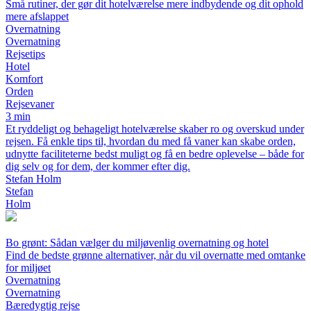
Små rutiner, der gør dit hotelværelse mere indbydende og dit ophold
mere afslappet
Overnatning
Overnatning
Rejsetips
Hotel
Komfort
Orden
Rejsevaner
3 min
Et ryddeligt og behageligt hotelværelse skaber ro og overskud under
rejsen. Få enkle tips til, hvordan du med få vaner kan skabe orden,
udnytte faciliteterne bedst muligt og få en bedre oplevelse – både for
dig selv og for dem, der kommer efter dig.
Stefan Holm
Stefan
Holm
Bo grønt: Sådan vælger du miljøvenlig overnatning og hotel
Find de bedste grønne alternativer, når du vil overnatte med omtanke
for miljøet
Overnatning
Overnatning
Bæredygtig rejse