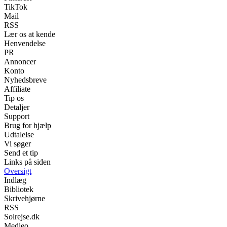
TikTok
Mail
RSS
Lær os at kende
Henvendelse
PR
Annoncer
Konto
Nyhedsbreve
Affiliate
Tip os
Detaljer
Support
Brug for hjælp
Udtalelse
Vi søger
Send et tip
Links på siden
Oversigt
Indlæg
Bibliotek
Skrivehjørne
RSS
Solrejse.dk
Medieo