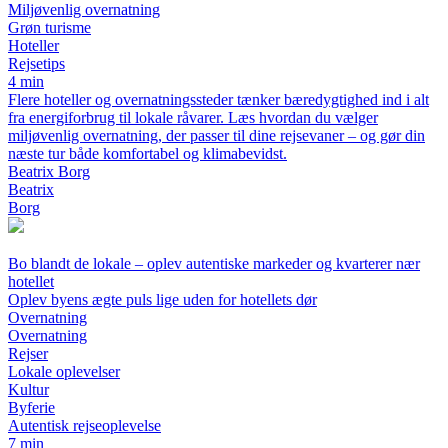
Miljøvenlig overnatning
Grøn turisme
Hoteller
Rejsetips
4 min
Flere hoteller og overnatningssteder tænker bæredygtighed ind i alt
fra energiforbrug til lokale råvarer. Læs hvordan du vælger
miljøvenlig overnatning, der passer til dine rejsevaner – og gør din
næste tur både komfortabel og klimabevidst.
Beatrix Borg
Beatrix
Borg
Bo blandt de lokale – oplev autentiske markeder og kvarterer nær
hotellet
Oplev byens ægte puls lige uden for hotellets dør
Overnatning
Overnatning
Rejser
Lokale oplevelser
Kultur
Byferie
Autentisk rejseoplevelse
7 min