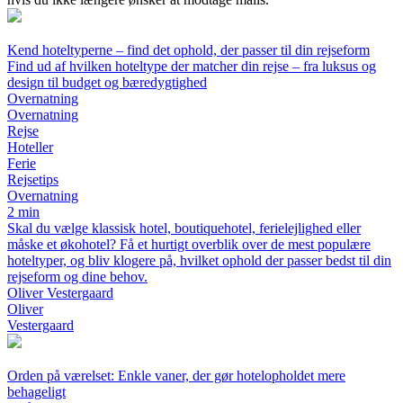
Kend hoteltyperne – find det ophold, der passer til din rejseform
Find ud af hvilken hoteltype der matcher din rejse – fra luksus og
design til budget og bæredygtighed
Overnatning
Overnatning
Rejse
Hoteller
Ferie
Rejsetips
Overnatning
2 min
Skal du vælge klassisk hotel, boutiquehotel, ferielejlighed eller
måske et økohotel? Få et hurtigt overblik over de mest populære
hoteltyper, og bliv klogere på, hvilket ophold der passer bedst til din
rejseform og dine behov.
Oliver Vestergaard
Oliver
Vestergaard
Orden på værelset: Enkle vaner, der gør hotelopholdet mere
behageligt