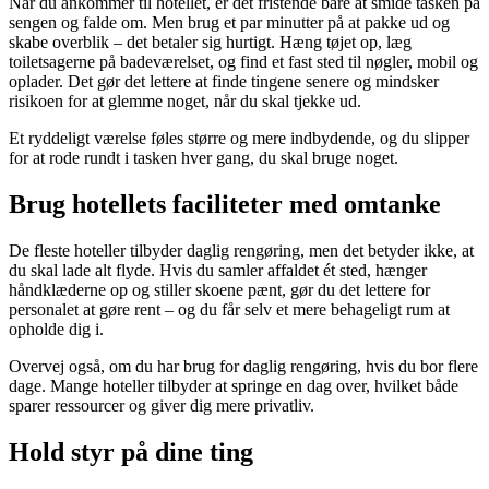
Når du ankommer til hotellet, er det fristende bare at smide tasken på
sengen og falde om. Men brug et par minutter på at pakke ud og
skabe overblik – det betaler sig hurtigt. Hæng tøjet op, læg
toiletsagerne på badeværelset, og find et fast sted til nøgler, mobil og
oplader. Det gør det lettere at finde tingene senere og mindsker
risikoen for at glemme noget, når du skal tjekke ud.
Et ryddeligt værelse føles større og mere indbydende, og du slipper
for at rode rundt i tasken hver gang, du skal bruge noget.
Brug hotellets faciliteter med omtanke
De fleste hoteller tilbyder daglig rengøring, men det betyder ikke, at
du skal lade alt flyde. Hvis du samler affaldet ét sted, hænger
håndklæderne op og stiller skoene pænt, gør du det lettere for
personalet at gøre rent – og du får selv et mere behageligt rum at
opholde dig i.
Overvej også, om du har brug for daglig rengøring, hvis du bor flere
dage. Mange hoteller tilbyder at springe en dag over, hvilket både
sparer ressourcer og giver dig mere privatliv.
Hold styr på dine ting