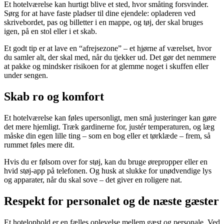
Et hotelværelse kan hurtigt blive et sted, hvor småting forsvinder.
Sørg for at have faste pladser til dine ejendele: opladeren ved
skrivebordet, pas og billetter i en mappe, og tøj, der skal bruges
igen, på en stol eller i et skab.
Et godt tip er at lave en “afrejsezone” – et hjørne af værelset, hvor
du samler alt, der skal med, når du tjekker ud. Det gør det nemmere
at pakke og mindsker risikoen for at glemme noget i skuffen eller
under sengen.
Skab ro og komfort
Et hotelværelse kan føles upersonligt, men små justeringer kan gøre
det mere hjemligt. Træk gardinerne for, justér temperaturen, og læg
måske din egen lille ting – som en bog eller et tørklæde – frem, så
rummet føles mere dit.
Hvis du er følsom over for støj, kan du bruge ørepropper eller en
hvid støj-app på telefonen. Og husk at slukke for unødvendige lys
og apparater, når du skal sove – det giver en roligere nat.
Respekt for personalet og de næste gæster
Et hotelophold er en fælles oplevelse mellem gæst og personale. Ved