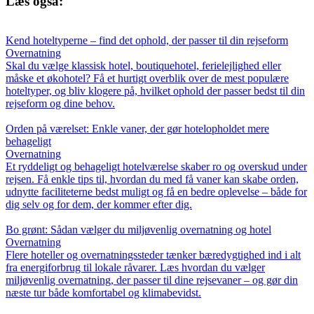
Læs også:
Kend hoteltyperne – find det ophold, der passer til din rejseform
Overnatning
Skal du vælge klassisk hotel, boutiquehotel, ferielejlighed eller
måske et økohotel? Få et hurtigt overblik over de mest populære
hoteltyper, og bliv klogere på, hvilket ophold der passer bedst til din
rejseform og dine behov.
Orden på værelset: Enkle vaner, der gør hotelopholdet mere
behageligt
Overnatning
Et ryddeligt og behageligt hotelværelse skaber ro og overskud under
rejsen. Få enkle tips til, hvordan du med få vaner kan skabe orden,
udnytte faciliteterne bedst muligt og få en bedre oplevelse – både for
dig selv og for dem, der kommer efter dig.
Bo grønt: Sådan vælger du miljøvenlig overnatning og hotel
Overnatning
Flere hoteller og overnatningssteder tænker bæredygtighed ind i alt
fra energiforbrug til lokale råvarer. Læs hvordan du vælger
miljøvenlig overnatning, der passer til dine rejsevaner – og gør din
næste tur både komfortabel og klimabevidst.