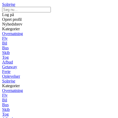
Solrejse
Log på
Opret profil
Nyhedsbrev
Kategorier
Overnatning
Fly
Bil
Bus
Skib
Tog
Afbud
Getaway
Ferie
Oplevelser
Solrejse
Kategorier
Overnatning
Fly
Bil
Bus
Skib
Tog