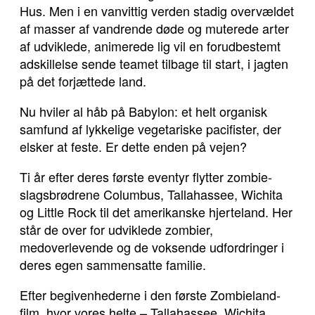
Hus. Men i en vanvittig verden stadig overvældet
af masser af vandrende døde og muterede arter
af udviklede, animerede lig vil en forudbestemt
adskillelse sende teamet tilbage til start, i jagten
på det forjættede land.
Nu hviler al håb på Babylon: et helt organisk
samfund af lykkelige vegetariske pacifister, der
elsker at feste. Er dette enden på vejen?
Ti år efter deres første eventyr flytter zombie-
slagsbrødrene Columbus, Tallahassee, Wichita
og Little Rock til det amerikanske hjerteland. Her
står de over for udviklede zombier,
medoverlevende og de voksende udfordringer i
deres egen sammensatte familie.
Efter begivenhederne i den første Zombieland-
film, hvor vores helte – Tallahassee, Wichita,