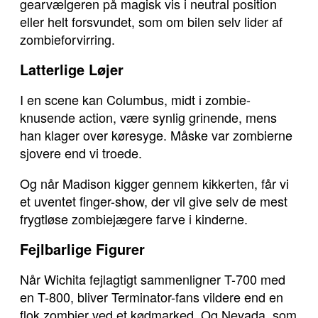
gearvælgeren på magisk vis i neutral position
eller helt forsvundet, som om bilen selv lider af
zombieforvirring.
Latterlige Løjer
I en scene kan Columbus, midt i zombie-
knusende action, være synlig grinende, mens
han klager over køresyge. Måske var zombierne
sjovere end vi troede.
Og når Madison kigger gennem kikkerten, får vi
et uventet finger-show, der vil give selv de mest
frygtløse zombiejægere farve i kinderne.
Fejlbarlige Figurer
Når Wichita fejlagtigt sammenligner T-700 med
en T-800, bliver Terminator-fans vildere end en
flok zombier ved et kødmarked. Og Nevada, som