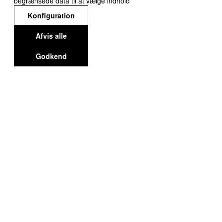
begrænsede data til at vælge indhold
Konfiguration
Afvis alle
Godkend