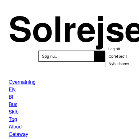
Solrejs
Log på
Opret profil
Nyhedsbrev
Overnatning
Fly
Bil
Bus
Skib
Tog
Afbud
Getaway