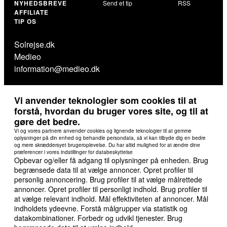
NYHEDSBREVE
Send et tip
RSS
AFFILIATE
TIP OS
Solrejse.dk
Medieo
information@medieo.dk
Vi anvender teknologier som cookies til at
forstå, hvordan du bruger vores site, og til at
gøre det bedre.
Vi og vores partnere anvender cookies og lignende teknologier til at gemme
oplysninger på din enhed og behandle persondata, så vi kan tilbyde dig en bedre
og mere skræddersyet brugeroplevelse. Du har altid mulighed for at ændre dine
præferencer i vores indstillinger for databeskyttelse
Opbevar og/eller få adgang til oplysninger på enheden. Brug
begrænsede data til at vælge annoncer. Opret profiler til
personlig annoncering. Brug profiler til at vælge målrettede
annoncer. Opret profiler til personligt indhold. Brug profiler til
at vælge relevant indhold. Mål effektiviteten af annoncer. Mål
indholdets ydeevne. Forstå målgrupper via statistik og
datakombinationer. Forbedr og udvikl tjenester. Brug