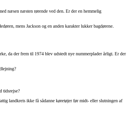
n med næsen næsten rørende ved den. Er der en hemmelig
sidedøren, mens Jackson og en anden karakter lukker bagdørene.
e, da der frem til 1974 blev udstedt nye nummerplader årligt. Er der
dlejning?
 tidsrejse?
ttig landkreis ikke få sådanne køretøjer før midt- eller slutningen af