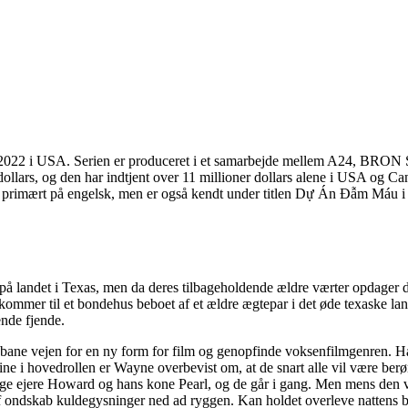
rts 2022 i USA. Serien er produceret i et samarbejde mellem A24, BR
ollars, og den har indtjent over 11 millioner dollars alene i USA og Ca
r primært på engelsk, men er også kendt under titlen Dự Án Đẫm Máu i
 på landet i Texas, men da deres tilbageholdende ældre værter opdager 
ankommer til et bondehus beboet af et ældre ægtepar i det øde texaske lan
ende fjende.
t bane vejen for en ny form for film og genopfinde voksenfilmgenren. Han
e i hovedrollen er Wayne overbevist om, at de snart alle vil være ber
elige ejere Howard og hans kone Pearl, og de går i gang. Men mens den 
af ondskab kuldegysninger ned ad ryggen. Kan holdet overleve natten