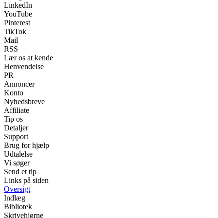
LinkedIn
YouTube
Pinterest
TikTok
Mail
RSS
Lær os at kende
Henvendelse
PR
Annoncer
Konto
Nyhedsbreve
Affiliate
Tip os
Detaljer
Support
Brug for hjælp
Udtalelse
Vi søger
Send et tip
Links på siden
Oversigt
Indlæg
Bibliotek
Skrivehjørne