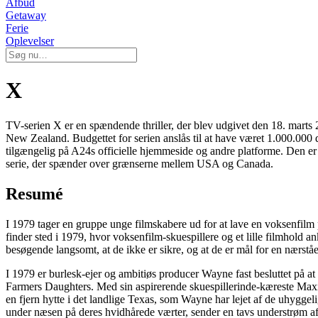
Afbud
Getaway
Ferie
Oplevelser
X
TV-serien X er en spændende thriller, der blev udgivet den 18. ma
New Zealand. Budgettet for serien anslås til at have været 1.000.000 d
tilgængelig på A24s officielle hjemmeside og andre platforme. Den e
serie, der spænder over grænserne mellem USA og Canada.
Resumé
I 1979 tager en gruppe unge filmskabere ud for at lave en voksenfilm
finder sted i 1979, hvor voksenfilm-skuespillere og et lille filmhold 
besøgende langsomt, at de ikke er sikre, og at de er mål for en nærstå
I 1979 er burlesk-ejer og ambitiøs producer Wayne fast besluttet på a
Farmers Daughters. Med sin aspirerende skuespillerinde-kæreste Maxin
en fjern hytte i det landlige Texas, som Wayne har lejet af de uhygg
under næsen på deres hvidhårede værter, sender en tavs understrøm 