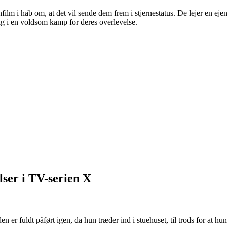
ilm i håb om, at det vil sende dem frem i stjernestatus. De lejer en e
ig i en voldsom kamp for deres overlevelse.
lser i TV-serien X
 er fuldt påført igen, da hun træder ind i stuehuset, til trods for at h