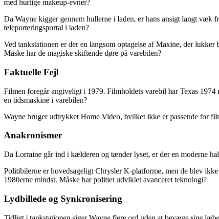
med hurtige makeup-evner?
Da Wayne kigger gennem hullerne i laden, er hans ansigt langt væk f
teleporteringsportal i laden?
Ved tankstationen er der en langsom optagelse af Maxine, der lukker 
Måske har de magiske skiftende døre på varebilen?
Faktuelle Fejl
Filmen foregår angiveligt i 1979. Filmholdets varebil har Texas 1974
en tidsmaskine i varebilen?
Wayne bruger udtrykket Home Video, hvilket ikke er passende for fil
Anakronismer
Da Lorraine går ind i kælderen og tænder lyset, er der en moderne ha
Politibilerne er hovedsageligt Chrysler K-platforme, men de blev ikke fr
1980erne mindst. Måske har politiet udviklet avanceret teknologi?
Lydbillede og Synkronisering
Tidligt i tankstationen siger Wayne flere ord uden at bevæge sine læbe