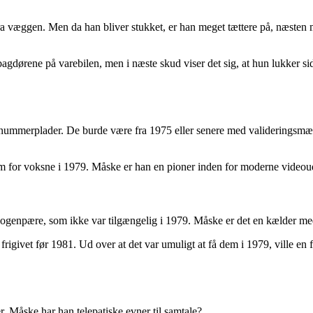
ra væggen. Men da han bliver stukket, er han meget tættere på, næste
bagdørene på varebilen, men i næste skud viser det sig, at hun lukker 
 nummerplader. De burde være fra 1975 eller senere med valideringsmærk
m for voksne i 1979. Måske er han en pioner inden for moderne videou
logenpære, som ikke var tilgængelig i 1979. Måske er det en kælder med
igivet før 1981. Ud over at det var umuligt at få dem i 1979, ville en fa
r. Måske har han telepatiske evner til samtale?