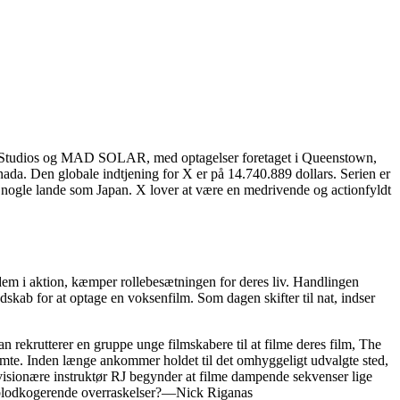
ON Studios og MAD SOLAR, med optagelser foretaget i Queenstown,
nada. Den globale indtjening for X er på 14.740.889 dollars. Serien er
 nogle lande som Japan. X lover at være en medrivende og actionfyldt
dem i aktion, kæmper rollebesætningen for deres liv. Handlingen
dskab for at optage en voksenfilm. Som dagen skifter til nat, indser
 rekrutterer en gruppe unge filmskabere til at filme deres film, The
ømte. Inden længe ankommer holdet til det omhyggeligt udvalgte sted,
visionære instruktør RJ begynder at filme dampende sekvenser lige
s blodkogerende overraskelser?—Nick Riganas