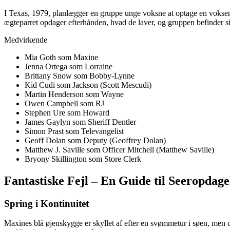
I Texas, 1979, planlægger en gruppe unge voksne at optage en voksenf
ægteparret opdager efterhånden, hvad de laver, og gruppen befinder s
Medvirkende
Mia Goth som Maxine
Jenna Ortega som Lorraine
Brittany Snow som Bobby-Lynne
Kid Cudi som Jackson (Scott Mescudi)
Martin Henderson som Wayne
Owen Campbell som RJ
Stephen Ure som Howard
James Gaylyn som Sheriff Dentler
Simon Prast som Televangelist
Geoff Dolan som Deputy (Geoffrey Dolan)
Matthew J. Saville som Officer Mitchell (Matthew Saville)
Bryony Skillington som Store Clerk
Fantastiske Fejl – En Guide til Seeropdage
Spring i Kontinuitet
Maxines blå øjenskygge er skyllet af efter en svømmetur i søen, men den