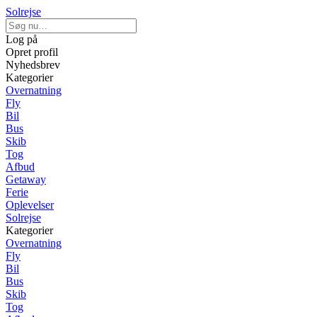
Solrejse
Log på
Opret profil
Nyhedsbrev
Kategorier
Overnatning
Fly
Bil
Bus
Skib
Tog
Afbud
Getaway
Ferie
Oplevelser
Solrejse
Kategorier
Overnatning
Fly
Bil
Bus
Skib
Tog