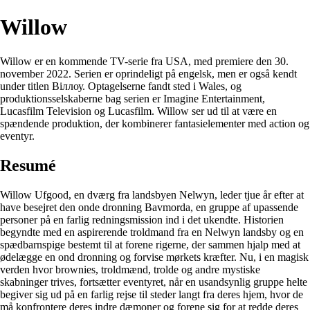
Willow
Willow er en kommende TV-serie fra USA, med premiere den 30.
november 2022. Serien er oprindeligt på engelsk, men er også kendt
under titlen Віллоу. Optagelserne fandt sted i Wales, og
produktionsselskaberne bag serien er Imagine Entertainment,
Lucasfilm Television og Lucasfilm. Willow ser ud til at være en
spændende produktion, der kombinerer fantasielementer med action og
eventyr.
Resumé
Willow Ufgood, en dværg fra landsbyen Nelwyn, leder tjue år efter at
have besejret den onde dronning Bavmorda, en gruppe af upassende
personer på en farlig redningsmission ind i det ukendte. Historien
begyndte med en aspirerende troldmand fra en Nelwyn landsby og en
spædbarnspige bestemt til at forene rigerne, der sammen hjalp med at
ødelægge en ond dronning og forvise mørkets kræfter. Nu, i en magisk
verden hvor brownies, troldmænd, trolde og andre mystiske
skabninger trives, fortsætter eventyret, når en usandsynlig gruppe helte
begiver sig ud på en farlig rejse til steder langt fra deres hjem, hvor de
må konfrontere deres indre dæmoner og forene sig for at redde deres