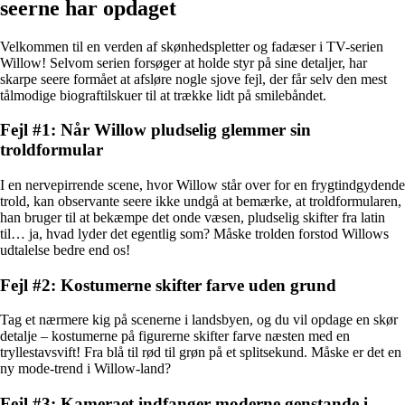
seerne har opdaget
Velkommen til en verden af skønhedspletter og fadæser i TV-serien
Willow! Selvom serien forsøger at holde styr på sine detaljer, har
skarpe seere formået at afsløre nogle sjove fejl, der får selv den mest
tålmodige biograftilskuer til at trække lidt på smilebåndet.
Fejl #1: Når Willow pludselig glemmer sin
troldformular
I en nervepirrende scene, hvor Willow står over for en frygtindgydende
trold, kan observante seere ikke undgå at bemærke, at troldformularen,
han bruger til at bekæmpe det onde væsen, pludselig skifter fra latin
til… ja, hvad lyder det egentlig som? Måske trolden forstod Willows
udtalelse bedre end os!
Fejl #2: Kostumerne skifter farve uden grund
Tag et nærmere kig på scenerne i landsbyen, og du vil opdage en skør
detalje – kostumerne på figurerne skifter farve næsten med en
tryllestavsvift! Fra blå til rød til grøn på et splitsekund. Måske er det en
ny mode-trend i Willow-land?
Fejl #3: Kameraet indfanger moderne genstande i