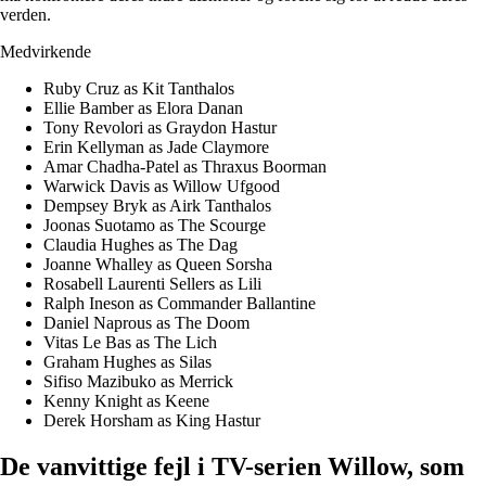
verden.
Medvirkende
Ruby Cruz as Kit Tanthalos
Ellie Bamber as Elora Danan
Tony Revolori as Graydon Hastur
Erin Kellyman as Jade Claymore
Amar Chadha-Patel as Thraxus Boorman
Warwick Davis as Willow Ufgood
Dempsey Bryk as Airk Tanthalos
Joonas Suotamo as The Scourge
Claudia Hughes as The Dag
Joanne Whalley as Queen Sorsha
Rosabell Laurenti Sellers as Lili
Ralph Ineson as Commander Ballantine
Daniel Naprous as The Doom
Vitas Le Bas as The Lich
Graham Hughes as Silas
Sifiso Mazibuko as Merrick
Kenny Knight as Keene
Derek Horsham as King Hastur
De vanvittige fejl i TV-serien Willow, som