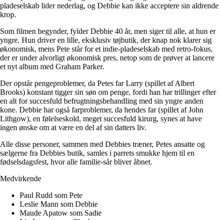
pladeselskab lider nederlag, og Debbie kan ikke acceptere sin aldrende
krop.
Som filmen begynder, fylder Debbie 40 år, men siger til alle, at hun er
yngre. Hun driver en lille, eksklusiv tøjbutik, der knap nok klarer sig
økonomisk, mens Pete står for et indie-pladeselskab med retro-fokus,
der er under alvorligt økonomisk pres, netop som de prøver at lancere
et nyt album med Graham Parker.
Der opstår pengeproblemer, da Petes far Larry (spillet af Albert
Brooks) konstant tigger sin søn om penge, fordi han har trillinger efter
en alt for succesfuld befrugtningsbehandling med sin yngre anden
kone. Debbie har også farproblemer, da hendes far (spillet af John
Lithgow), en følelseskold, meget succesfuld kirurg, synes at have
ingen ønske om at være en del af sin datters liv.
Alle disse personer, sammen med Debbies træner, Petes ansatte og
sælgerne fra Debbies butik, samles i parrets smukke hjem til en
fødselsdagsfest, hvor alle familie-sår bliver åbnet.
Medvirkende
Paul Rudd som Pete
Leslie Mann som Debbie
Maude Apatow som Sadie