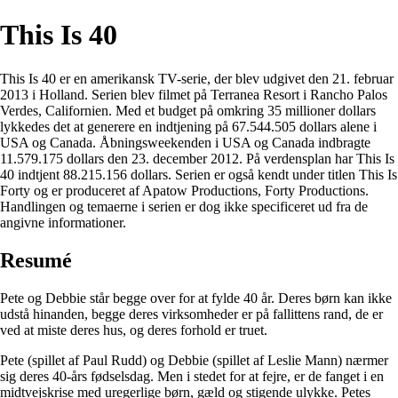
This Is 40
This Is 40 er en amerikansk TV-serie, der blev udgivet den 21. februar
2013 i Holland. Serien blev filmet på Terranea Resort i Rancho Palos
Verdes, Californien. Med et budget på omkring 35 millioner dollars
lykkedes det at generere en indtjening på 67.544.505 dollars alene i
USA og Canada. Åbningsweekenden i USA og Canada indbragte
11.579.175 dollars den 23. december 2012. På verdensplan har This Is
40 indtjent 88.215.156 dollars. Serien er også kendt under titlen This Is
Forty og er produceret af Apatow Productions, Forty Productions.
Handlingen og temaerne i serien er dog ikke specificeret ud fra de
angivne informationer.
Resumé
Pete og Debbie står begge over for at fylde 40 år. Deres børn kan ikke
udstå hinanden, begge deres virksomheder er på fallittens rand, de er
ved at miste deres hus, og deres forhold er truet.
Pete (spillet af Paul Rudd) og Debbie (spillet af Leslie Mann) nærmer
sig deres 40-års fødselsdag. Men i stedet for at fejre, er de fanget i en
midtvejskrise med uregerlige børn, gæld og stigende ulykke. Petes