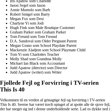
Iris Apatow som Charlotte
Jason Segel som Jason
Annie Mumolo som Barb
Robert Smigel som Barry
Megan Fox som Desi
Charlyne Yi som Jodi
Hugh Fink som Male Boutique Customer
Graham Parker som Graham Parker
Tom Freund som Tom Freund
D.A. Sandoval som Older Pregnant Parent
Megan Grano som School Playdate Parent
Mackenzie Aladjem som School Playmate Child
Tom Yi som Charlottes Teacher
Molly Shad som Grandma Molly
Michael Ian Black som Accountant
Judd Apatow (director) som Director
Judd Apatow (writer) som Writer
Fjollede Fejl og Forvirring i TV-serien
This Is 40
Velkommen til en verden af grinagtige fejl og forvirring i TV-serien
This Is 40. Seerne har været travlt optaget af at spotte alle de sjove fejl,
der har sneget sig ind i denne underholdende serie. Lad os dykke ned i