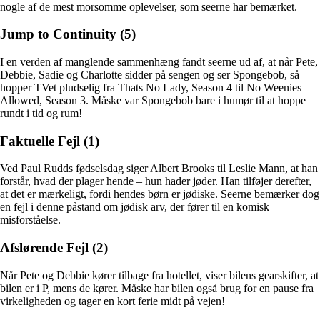
nogle af de mest morsomme oplevelser, som seerne har bemærket.
Jump to Continuity (5)
I en verden af manglende sammenhæng fandt seerne ud af, at når Pete,
Debbie, Sadie og Charlotte sidder på sengen og ser Spongebob, så
hopper TVet pludselig fra Thats No Lady, Season 4 til No Weenies
Allowed, Season 3. Måske var Spongebob bare i humør til at hoppe
rundt i tid og rum!
Faktuelle Fejl (1)
Ved Paul Rudds fødselsdag siger Albert Brooks til Leslie Mann, at han
forstår, hvad der plager hende – hun hader jøder. Han tilføjer derefter,
at det er mærkeligt, fordi hendes børn er jødiske. Seerne bemærker dog
en fejl i denne påstand om jødisk arv, der fører til en komisk
misforståelse.
Afslørende Fejl (2)
Når Pete og Debbie kører tilbage fra hotellet, viser bilens gearskifter, at
bilen er i P, mens de kører. Måske har bilen også brug for en pause fra
virkeligheden og tager en kort ferie midt på vejen!