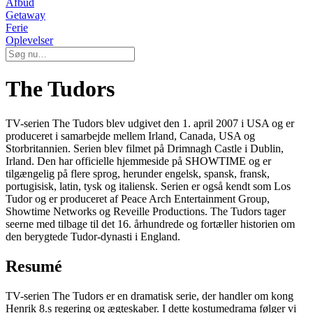
Afbud
Getaway
Ferie
Oplevelser
The Tudors
TV-serien The Tudors blev udgivet den 1. april 2007 i USA og er
produceret i samarbejde mellem Irland, Canada, USA og
Storbritannien. Serien blev filmet på Drimnagh Castle i Dublin,
Irland. Den har officielle hjemmeside på SHOWTIME og er
tilgængelig på flere sprog, herunder engelsk, spansk, fransk,
portugisisk, latin, tysk og italiensk. Serien er også kendt som Los
Tudor og er produceret af Peace Arch Entertainment Group,
Showtime Networks og Reveille Productions. The Tudors tager
seerne med tilbage til det 16. århundrede og fortæller historien om
den berygtede Tudor-dynasti i England.
Resumé
TV-serien The Tudors er en dramatisk serie, der handler om kong
Henrik 8.s regering og ægteskaber. I dette kostumedrama følger vi