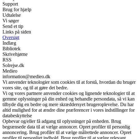
Support
Brug for hjælp
Udtalelse
Vi søger
Send et tip
Links på siden
Oversigt
Indlæg
Bibliotek
Skrivehjørne
RSS
Solrejse.dk
Medieo
information@medieo.dk
Vi anvender teknologier som cookies til at forstå, hvordan du bruger
vores site, og til at gøre det bedre.
Vi og vores partnere anvender cookies og lignende teknologier til at
gemme oplysninger på din enhed og behandle persondata, så vi kan
tilbyde dig en bedre og mere skræddersyet brugeroplevelse. Du har
altid mulighed for at ændre dine præferencer i vores indstillinger for
databeskyttelse
Opbevar og/eller få adgang til oplysninger på enheden. Brug
begrænsede data til at vælge annoncer. Opret profiler til personlig
annoncering. Brug profiler til at vælge målrettede annoncer. Opret
profiler til personligt indhold. Brug profiler til at vælge relevant