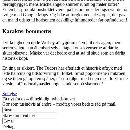
færdigbygget, mens Michelangelo snurrer rundt og maler loftet?
Enten har produktionsholdet været på historerne eller også var de for
ivrige med Google Maps. Og ikke at forglemme teleskopet, der gav
en mand udsigt til horisonten adskillige århundreder før opfindelsen!
Karakter bommerter
I virkeligheden døde Wolsey af sygdom på vej til retssagen, men i
serien valgte han åbenbart selv at tage konsekvenserne af dårlig
skuespilsevne. Måske var det bedre end at stå til skue som en dårlig
historisk kopi.
En ting er sikkert, The Tudors har efterladt et historisk aftryk med
lede haircuts og tidsforvirring til folket. Smid popcornene i mikroen,
og se tiden gå op i en spåner, når du følger med i den mest forvirrede
version af Tudor-dynastiet nogensinde set på skærmen!
Solrejse
Få nyt fra os – tilmeld dig nyhedsbrevet
Gør som tusindvis af andre – modtag vores bedste råd på mail.
Skriv din mail her
Deltag