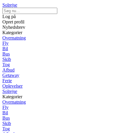
Solrejse
Log på
Opret profil
Nyhedsbrev
Kategorier
Overnatning
Fly
Bil
Bus
Skib
Tog
Afbud
Getaway
Ferie
Oplevelser
Solrejse
Kategorier
Overnatning
Fly
Bil
Bus
Skib
Tog