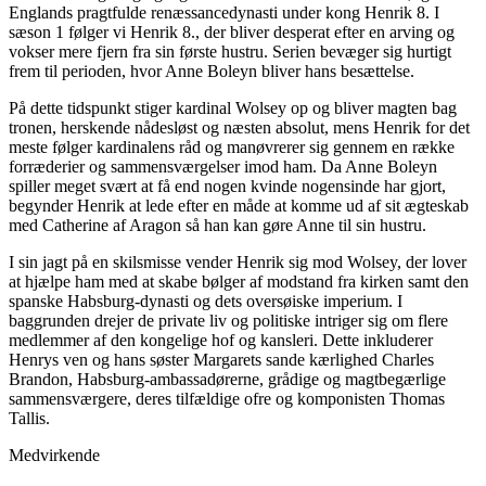
Englands pragtfulde renæssancedynasti under kong Henrik 8. I
sæson 1 følger vi Henrik 8., der bliver desperat efter en arving og
vokser mere fjern fra sin første hustru. Serien bevæger sig hurtigt
frem til perioden, hvor Anne Boleyn bliver hans besættelse.
På dette tidspunkt stiger kardinal Wolsey op og bliver magten bag
tronen, herskende nådesløst og næsten absolut, mens Henrik for det
meste følger kardinalens råd og manøvrerer sig gennem en række
forræderier og sammensværgelser imod ham. Da Anne Boleyn
spiller meget svært at få end nogen kvinde nogensinde har gjort,
begynder Henrik at lede efter en måde at komme ud af sit ægteskab
med Catherine af Aragon så han kan gøre Anne til sin hustru.
I sin jagt på en skilsmisse vender Henrik sig mod Wolsey, der lover
at hjælpe ham med at skabe bølger af modstand fra kirken samt den
spanske Habsburg-dynasti og dets oversøiske imperium. I
baggrunden drejer de private liv og politiske intriger sig om flere
medlemmer af den kongelige hof og kansleri. Dette inkluderer
Henrys ven og hans søster Margarets sande kærlighed Charles
Brandon, Habsburg-ambassadørerne, grådige og magtbegærlige
sammensværgere, deres tilfældige ofre og komponisten Thomas
Tallis.
Medvirkende