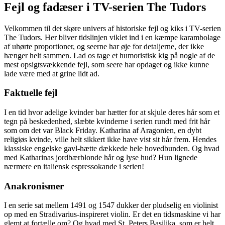
Fejl og fadæser i TV-serien The Tudors
Velkommen til det skøre univers af historiske fejl og kiks i TV-serien
The Tudors. Her bliver tidslinjen viklet ind i en kæmpe karambolage
af uhørte proportioner, og seerne har øje for detaljerne, der ikke
hænger helt sammen. Lad os tage et humoristisk kig på nogle af de
mest opsigtsvækkende fejl, som seere har opdaget og ikke kunne
lade være med at grine lidt ad.
Faktuelle fejl
I en tid hvor adelige kvinder bar hætter for at skjule deres hår som et
tegn på beskedenhed, slæbte kvinderne i serien rundt med frit hår
som om det var Black Friday. Katharina af Aragonien, en dybt
religiøs kvinde, ville helt sikkert ikke have vist sit hår frem. Hendes
klassiske engelske gavl-hætte dækkede hele hovedbunden. Og hvad
med Katharinas jordbærblonde hår og lyse hud? Hun lignede
nærmere en italiensk espressokande i serien!
Anakronismer
I en serie sat mellem 1491 og 1547 dukker der pludselig en violinist
op med en Stradivarius-inspireret violin. Er det en tidsmaskine vi har
glemt at fortælle om? Og hvad med St. Peters Basilika, som er helt