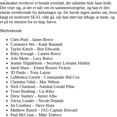
mirakuløst overlever et brutalt overfald, der udsletter hele hans hold.
Det viser sig, at der er tale om en sammensværgelse, og han er den
eneste overlevende fra dækningen op. De havde ingen anelse om, hvor
langt en motiveret SEAL ville gå, når han intet har tilbage at miste, og
er på en mission for en ting: hævn.
Medvirkende
Chris Pratt – James Reece
Constance Wu – Katie Buranek
Taylor Kitsch – Ben Edwards
Riley Keough – Lauren Reece
Arlo Mertz – Lucy Reece
Jeanne Tripplehorn – Secretary Lorraine Hartley
Jared Shaw – Ernest Boozer Vickers
JD Pardo – Tony Layun
LaMonica Garrett – Commander Bill Cox
Christina Vidal – Mac Wilson
Nick Chinlund – Admiral Gerald Pillar
Tyner Rushing – Liz Riley
Drew Starkey – Junior Alba
Alexis Louder – Nicole Deptula
Jai Courtney – Steve Horn
Matthew Rauch – JAG Captain Howard
Paul McCrane – Mike Tedesco