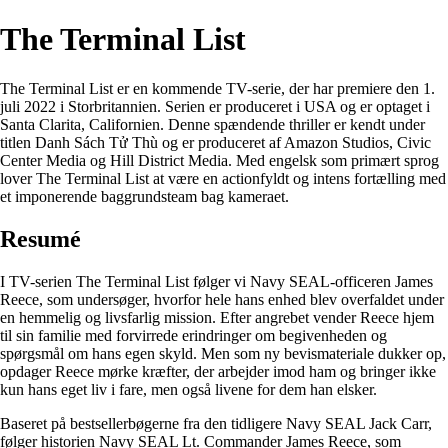
The Terminal List
The Terminal List er en kommende TV-serie, der har premiere den 1.
juli 2022 i Storbritannien. Serien er produceret i USA og er optaget i
Santa Clarita, Californien. Denne spændende thriller er kendt under
titlen Danh Sách Tử Thù og er produceret af Amazon Studios, Civic
Center Media og Hill District Media. Med engelsk som primært sprog
lover The Terminal List at være en actionfyldt og intens fortælling med
et imponerende baggrundsteam bag kameraet.
Resumé
I TV-serien The Terminal List følger vi Navy SEAL-officeren James
Reece, som undersøger, hvorfor hele hans enhed blev overfaldet under
en hemmelig og livsfarlig mission. Efter angrebet vender Reece hjem
til sin familie med forvirrede erindringer om begivenheden og
spørgsmål om hans egen skyld. Men som ny bevismateriale dukker op,
opdager Reece mørke kræfter, der arbejder imod ham og bringer ikke
kun hans eget liv i fare, men også livene for dem han elsker.
Baseret på bestsellerbøgerne fra den tidligere Navy SEAL Jack Carr,
følger historien Navy SEAL Lt. Commander James Reece, som