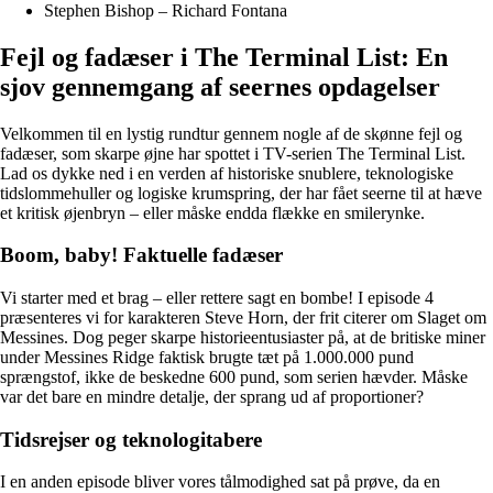
Stephen Bishop – Richard Fontana
Fejl og fadæser i The Terminal List: En
sjov gennemgang af seernes opdagelser
Velkommen til en lystig rundtur gennem nogle af de skønne fejl og
fadæser, som skarpe øjne har spottet i TV-serien The Terminal List.
Lad os dykke ned i en verden af historiske snublere, teknologiske
tidslommehuller og logiske krumspring, der har fået seerne til at hæve
et kritisk øjenbryn – eller måske endda flække en smilerynke.
Boom, baby! Faktuelle fadæser
Vi starter med et brag – eller rettere sagt en bombe! I episode 4
præsenteres vi for karakteren Steve Horn, der frit citerer om Slaget om
Messines. Dog peger skarpe historieentusiaster på, at de britiske miner
under Messines Ridge faktisk brugte tæt på 1.000.000 pund
sprængstof, ikke de beskedne 600 pund, som serien hævder. Måske
var det bare en mindre detalje, der sprang ud af proportioner?
Tidsrejser og teknologitabere
I en anden episode bliver vores tålmodighed sat på prøve, da en