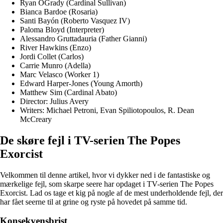
Ryan OGrady (Cardinal Sullivan)
Bianca Bardoe (Rosaria)
Santi Bayón (Roberto Vasquez IV)
Paloma Bloyd (Interpreter)
Alessandro Gruttadauria (Father Gianni)
River Hawkins (Enzo)
Jordi Collet (Carlos)
Carrie Munro (Adella)
Marc Velasco (Worker 1)
Edward Harper-Jones (Young Amorth)
Matthew Sim (Cardinal Abato)
Director: Julius Avery
Writers: Michael Petroni, Evan Spiliotopoulos, R. Dean
McCreary
De skøre fejl i TV-serien The Popes
Exorcist
Velkommen til denne artikel, hvor vi dykker ned i de fantastiske og
mærkelige fejl, som skarpe seere har opdaget i TV-serien The Popes
Exorcist. Lad os tage et kig på nogle af de mest underholdende fejl, der
har fået seerne til at grine og ryste på hovedet på samme tid.
Konsekvensbrist