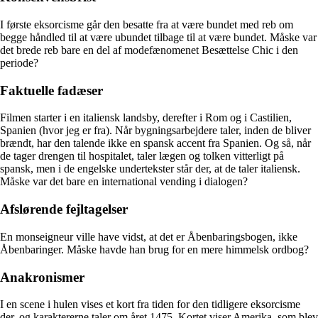
I første eksorcisme går den besatte fra at være bundet med reb om
begge håndled til at være ubundet tilbage til at være bundet. Måske var
det brede reb bare en del af modefænomenet Besættelse Chic i den
periode?
Faktuelle fadæser
Filmen starter i en italiensk landsby, derefter i Rom og i Castilien,
Spanien (hvor jeg er fra). Når bygningsarbejdere taler, inden de bliver
brændt, har den talende ikke en spansk accent fra Spanien. Og så, når
de tager drengen til hospitalet, taler lægen og tolken vitterligt på
spansk, men i de engelske undertekster står der, at de taler italiensk.
Måske var det bare en international vending i dialogen?
Afslørende fejltagelser
En monseigneur ville have vidst, at det er Åbenbaringsbogen, ikke
Åbenbaringer. Måske havde han brug for en mere himmelsk ordbog?
Anakronismer
I en scene i hulen vises et kort fra tiden for den tidligere eksorcisme
der, og karaktererne taler om året 1475. Kortet viser Amerika, som blev