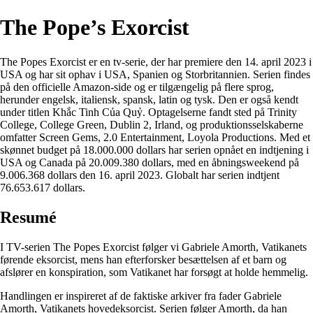
The Pope’s Exorcist
The Popes Exorcist er en tv-serie, der har premiere den 14. april 2023 i
USA og har sit ophav i USA, Spanien og Storbritannien. Serien findes
på den officielle Amazon-side og er tilgængelig på flere sprog,
herunder engelsk, italiensk, spansk, latin og tysk. Den er også kendt
under titlen Khắc Tinh Của Quỷ. Optagelserne fandt sted på Trinity
College, College Green, Dublin 2, Irland, og produktionsselskaberne
omfatter Screen Gems, 2.0 Entertainment, Loyola Productions. Med et
skønnet budget på 18.000.000 dollars har serien opnået en indtjening i
USA og Canada på 20.009.380 dollars, med en åbningsweekend på
9.006.368 dollars den 16. april 2023. Globalt har serien indtjent
76.653.617 dollars.
Resumé
I TV-serien The Popes Exorcist følger vi Gabriele Amorth, Vatikanets
førende eksorcist, mens han efterforsker besættelsen af et barn og
afslører en konspiration, som Vatikanet har forsøgt at holde hemmelig.
Handlingen er inspireret af de faktiske arkiver fra fader Gabriele
Amorth, Vatikanets hovedeksorcist. Serien følger Amorth, da han