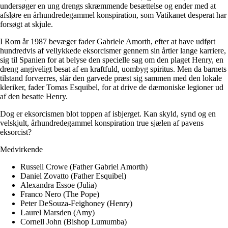
undersøger en ung drengs skræmmende besættelse og ender med at
afsløre en århundredegammel konspiration, som Vatikanet desperat har
forsøgt at skjule.
I Rom år 1987 bevæger fader Gabriele Amorth, efter at have udført
hundredvis af vellykkede eksorcismer gennem sin årtier lange karriere,
sig til Spanien for at belyse den specielle sag om den plaget Henry, en
dreng angiveligt besat af en kraftfuld, uombyg spiritus. Men da barnets
tilstand forværres, slår den garvede præst sig sammen med den lokale
kleriker, fader Tomas Esquibel, for at drive de dæmoniske legioner ud
af den besatte Henry.
Dog er eksorcismen blot toppen af isbjerget. Kan skyld, synd og en
velskjult, århundredegammel konspiration true sjælen af pavens
eksorcist?
Medvirkende
Russell Crowe (Father Gabriel Amorth)
Daniel Zovatto (Father Esquibel)
Alexandra Essoe (Julia)
Franco Nero (The Pope)
Peter DeSouza-Feighoney (Henry)
Laurel Marsden (Amy)
Cornell John (Bishop Lumumba)