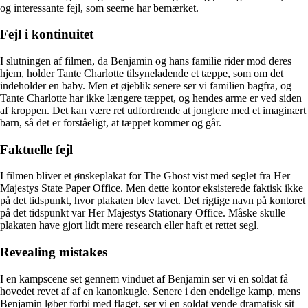
og interessante fejl, som seerne har bemærket.
Fejl i kontinuitet
I slutningen af filmen, da Benjamin og hans familie rider mod deres
hjem, holder Tante Charlotte tilsyneladende et tæppe, som om det
indeholder en baby. Men et øjeblik senere ser vi familien bagfra, og
Tante Charlotte har ikke længere tæppet, og hendes arme er ved siden
af kroppen. Det kan være ret udfordrende at jonglere med et imaginært
barn, så det er forståeligt, at tæppet kommer og går.
Faktuelle fejl
I filmen bliver et ønskeplakat for The Ghost vist med seglet fra Her
Majestys State Paper Office. Men dette kontor eksisterede faktisk ikke
på det tidspunkt, hvor plakaten blev lavet. Det rigtige navn på kontoret
på det tidspunkt var Her Majestys Stationary Office. Måske skulle
plakaten have gjort lidt mere research eller haft et rettet segl.
Revealing mistakes
I en kampscene set gennem vinduet af Benjamin ser vi en soldat få
hovedet revet af af en kanonkugle. Senere i den endelige kamp, mens
Benjamin løber forbi med flaget, ser vi en soldat vende dramatisk sit