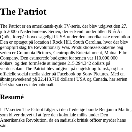
The Patriot
The Patriot er en amerikansk-tysk TV-serie, der blev udgivet den 27.
juli 2000 i Nederlandene. Serien, der er kendt under titlen Nhà Ái
Quốc, foregår hovedsageligt i USA under den amerikanske revolution.
Den er optaget på location i Rock Hill, South Carolina, hvor der blev
genopført slag fra Revolutionary War. Produktionsselskaberne bag
serien er Columbia Pictures, Centropolis Entertainment, Mutual Film
Company. Den estimerede budgettet for serien var 110.000.000
dollars, og den formåede at indtjene 215.294.342 dollars på
verdensplan. The Patriot blev udgivet på engelsk og fransk, og har
officielle social media sider på Facebook og Sony Pictures. Med en
åbningsweekend på 22.413.710 dollars i USA og Canada, har serien
fået stor succes internationalt.
Resumé
I TV-serien The Patriot følger vi den fredelige bonde Benjamin Martin,
som bliver drevet til at føre den koloniale milits under Den
Amerikanske Revolution, da en sadistisk britisk officer myrder hans
søn.