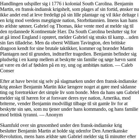
Handlingen udspiller sig i 1776 i kolonial South Carolina. Benjamin
Martin, en fransk-indiansk krigshelt, som plages af sin fortid, ønsker nu
ikke andet end at leve fredeligt på sin lille plantage og vil ikke deltage i
en krig mod verdens mægtigste nation, Storbritannien. Imens kan hans
to ældste sønner, Gabriel og Thomas, ikke vente med at melde sig til
den nydannede Kontinentale Hær. Da South Carolina beslutter sig for
at gå imod England i oprøret, melder Gabriel sig straks til kamp…uden
sin fars tilladelse. Men da oberst William Tavington, den britiske
dragoon kendt for sine brutale taktikker, kommer og brænder Martin
Plantagen ned til grunden, indtræffer tragedien. Benjamin befinder sig
pludselig i en kamp mellem at beskytte sin familie og søge hævn samt
at være en del af fødslen på en ny, ung og ambitiøs nation. — Caleb
Conser
Efter at have bevist sig selv på slagmarken under den fransk-indianske
krig ønsker Benjamin Martin ikke længere noget at gøre med sådanne
ting og foretrækker det simple liv som bonde. Men da hans søn Gabriel
melder sig til hæren for at forsvare deres nye nation, Amerika, mod
briterne, vender Benjamin modvilligt tilbage til sit gamle liv for at
beskytte sin søn, som nu tjener under hans kommando, og hans familie
mod britisk tyranni. — Anonym
Skamfuld over sin grusomhed under den fransk-indianske krig
beslutter Benjamin Martin at holde sig udenfor Den Amerikanske
Revolution, mens hans ældste søn Gabriel melder sig få minutter efter