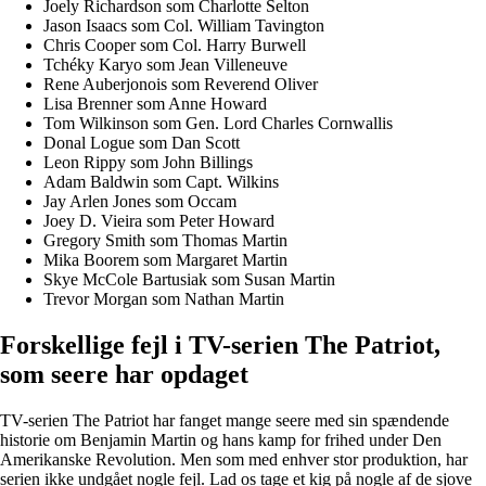
Joely Richardson som Charlotte Selton
Jason Isaacs som Col. William Tavington
Chris Cooper som Col. Harry Burwell
Tchéky Karyo som Jean Villeneuve
Rene Auberjonois som Reverend Oliver
Lisa Brenner som Anne Howard
Tom Wilkinson som Gen. Lord Charles Cornwallis
Donal Logue som Dan Scott
Leon Rippy som John Billings
Adam Baldwin som Capt. Wilkins
Jay Arlen Jones som Occam
Joey D. Vieira som Peter Howard
Gregory Smith som Thomas Martin
Mika Boorem som Margaret Martin
Skye McCole Bartusiak som Susan Martin
Trevor Morgan som Nathan Martin
Forskellige fejl i TV-serien The Patriot,
som seere har opdaget
TV-serien The Patriot har fanget mange seere med sin spændende
historie om Benjamin Martin og hans kamp for frihed under Den
Amerikanske Revolution. Men som med enhver stor produktion, har
serien ikke undgået nogle fejl. Lad os tage et kig på nogle af de sjove