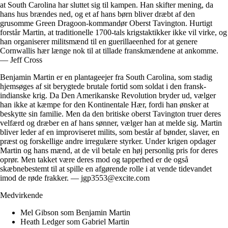
at South Carolina har sluttet sig til kampen. Han skifter mening, da
hans hus brændes ned, og et af hans børn bliver dræbt af den
grusomme Green Dragoon-kommandør Oberst Tavington. Hurtigt
forstår Martin, at traditionelle 1700-tals krigstaktikker ikke vil virke, og
han organiserer militsmænd til en guerillaeenhed for at genere
Cornwallis hær længe nok til at tillade franskmændene at ankomme.
— Jeff Cross
Benjamin Martin er en plantageejer fra South Carolina, som stadig
hjemsøges af sit berygtede brutale fortid som soldat i den fransk-
indianske krig. Da Den Amerikanske Revolution bryder ud, vælger
han ikke at kæmpe for den Kontinentale Hær, fordi han ønsker at
beskytte sin familie. Men da den britiske oberst Tavington truer deres
velfærd og dræber en af hans sønner, vælger han at melde sig. Martin
bliver leder af en improviseret milits, som består af bønder, slaver, en
præst og forskellige andre irregulære styrker. Under krigen opdager
Martin og hans mænd, at de vil betale en høj personlig pris for deres
oprør. Men takket være deres mod og tapperhed er de også
skæbnebestemt til at spille en afgørende rolle i at vende tidevandet
imod de røde frakker. — jgp3553@excite.com
Medvirkende
Mel Gibson som Benjamin Martin
Heath Ledger som Gabriel Martin