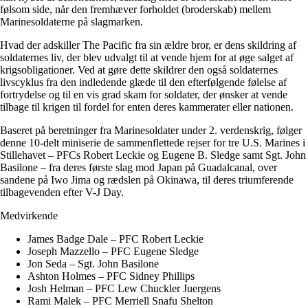
følsom side, når den fremhæver forholdet (broderskab) mellem
Marinesoldaterne på slagmarken.
Hvad der adskiller The Pacific fra sin ældre bror, er dens skildring af
soldaternes liv, der blev udvalgt til at vende hjem for at øge salget af
krigsobligationer. Ved at gøre dette skildrer den også soldaternes
livscyklus fra den indledende glæde til den efterfølgende følelse af
fortrydelse og til en vis grad skam for soldater, der ønsker at vende
tilbage til krigen til fordel for enten deres kammerater eller nationen.
Baseret på beretninger fra Marinesoldater under 2. verdenskrig, følger
denne 10-delt miniserie de sammenflettede rejser for tre U.S. Marines i
Stillehavet – PFCs Robert Leckie og Eugene B. Sledge samt Sgt. John
Basilone – fra deres første slag mod Japan på Guadalcanal, over
sandene på Iwo Jima og rædslen på Okinawa, til deres triumferende
tilbagevenden efter V-J Day.
Medvirkende
James Badge Dale – PFC Robert Leckie
Joseph Mazzello – PFC Eugene Sledge
Jon Seda – Sgt. John Basilone
Ashton Holmes – PFC Sidney Phillips
Josh Helman – PFC Lew Chuckler Juergens
Rami Malek – PFC Merriell Snafu Shelton