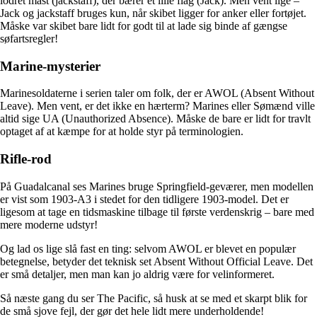
lodret mast (jackstaff), der bærer et lille flag (Jack). Men vent lige –
Jack og jackstaff bruges kun, når skibet ligger for anker eller fortøjet.
Måske var skibet bare lidt for godt til at lade sig binde af gængse
søfartsregler!
Marine-mysterier
Marinesoldaterne i serien taler om folk, der er AWOL (Absent Without
Leave). Men vent, er det ikke en hærterm? Marines eller Sømænd ville
altid sige UA (Unauthorized Absence). Måske de bare er lidt for travlt
optaget af at kæmpe for at holde styr på terminologien.
Rifle-rod
På Guadalcanal ses Marines bruge Springfield-geværer, men modellen
er vist som 1903-A3 i stedet for den tidligere 1903-model. Det er
ligesom at tage en tidsmaskine tilbage til første verdenskrig – bare med
mere moderne udstyr!
Og lad os lige slå fast en ting: selvom AWOL er blevet en populær
betegnelse, betyder det teknisk set Absent Without Official Leave. Det
er små detaljer, men man kan jo aldrig være for velinformeret.
Så næste gang du ser The Pacific, så husk at se med et skarpt blik for
de små sjove fejl, der gør det hele lidt mere underholdende!