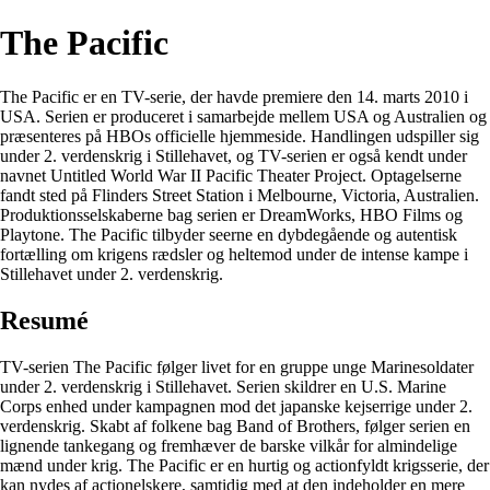
The Pacific
The Pacific er en TV-serie, der havde premiere den 14. marts 2010 i
USA. Serien er produceret i samarbejde mellem USA og Australien og
præsenteres på HBOs officielle hjemmeside. Handlingen udspiller sig
under 2. verdenskrig i Stillehavet, og TV-serien er også kendt under
navnet Untitled World War II Pacific Theater Project. Optagelserne
fandt sted på Flinders Street Station i Melbourne, Victoria, Australien.
Produktionsselskaberne bag serien er DreamWorks, HBO Films og
Playtone. The Pacific tilbyder seerne en dybdegående og autentisk
fortælling om krigens rædsler og heltemod under de intense kampe i
Stillehavet under 2. verdenskrig.
Resumé
TV-serien The Pacific følger livet for en gruppe unge Marinesoldater
under 2. verdenskrig i Stillehavet. Serien skildrer en U.S. Marine
Corps enhed under kampagnen mod det japanske kejserrige under 2.
verdenskrig. Skabt af folkene bag Band of Brothers, følger serien en
lignende tankegang og fremhæver de barske vilkår for almindelige
mænd under krig. The Pacific er en hurtig og actionfyldt krigsserie, der
kan nydes af actionelskere, samtidig med at den indeholder en mere