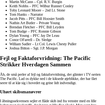
Martin McCann – Cpl. R.V. Burgin
Keith Nobbs – PFC Wilbur Runner Conley
Toby Leonard Moore – 2nd Lt. Stone
Tom Hanks – Narrator
Jacob Pitts – PFC Bill Hoosier Smith
Nathin Art Butler – Private Young
Brendan Fletcher – PFC Bill Leyden
Tom Budge – PFC Ronnie Gibson
Dylan Young – PFC Jay De Leau
Conor OFarrell – Dr. Sledge
William Sadler – Lt Col. Lewis Chesty Puller
Joshua Bitton – Sgt. J.P. Morgan
Fejl og Faktaforvridning: The Pacific
Strikker Hverdagen Sammen
Åh, de små perler af fejl og faktaforvridning, der glimter i TV-serien
The Pacific. Lad os dykke ned i de kiksede øjeblikke, der har fået
seere til at klø sig i hovedet og grine lidt indvendigt.
Uhørt skibsmanøvrer
I åbningssekvensen sejler et flåde skib ind fra venstre med en lille