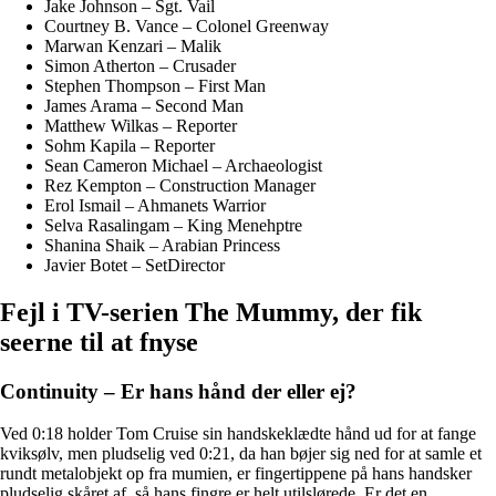
Jake Johnson – Sgt. Vail
Courtney B. Vance – Colonel Greenway
Marwan Kenzari – Malik
Simon Atherton – Crusader
Stephen Thompson – First Man
James Arama – Second Man
Matthew Wilkas – Reporter
Sohm Kapila – Reporter
Sean Cameron Michael – Archaeologist
Rez Kempton – Construction Manager
Erol Ismail – Ahmanets Warrior
Selva Rasalingam – King Menehptre
Shanina Shaik – Arabian Princess
Javier Botet – SetDirector
Fejl i TV-serien The Mummy, der fik
seerne til at fnyse
Continuity – Er hans hånd der eller ej?
Ved 0:18 holder Tom Cruise sin handskeklædte hånd ud for at fange
kviksølv, men pludselig ved 0:21, da han bøjer sig ned for at samle et
rundt metalobjekt op fra mumien, er fingertippene på hans handsker
pludselig skåret af, så hans fingre er helt utilslørede. Er det en