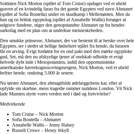
Soldaten Nick Morton (spillet af Tom Cruise) opdager ved et uheld
graven af en kvindelig farao fra det gamle Egypten ved navn Ahmanet
(spillet af Sofia Boutella) under en skudkamp i Mellemøsten. Men da
han og en britisk egyptolog (spillet af Annabelle Wallis) forsøger at
udgrave fundene, stiger den genopstandne Ahmanet op fra hendes
sarkofag med en plan om at underkue menneskeheden.
Den smukke prinsesse, Ahmanet, der var bestemt til at herske over hele
Egypten, ser i stedet sit hellige fødselsret stjålet fra hende, da faraoen
får en arving. Evigt fordømt for en ond pakt med den mørke egyptiske
gud, Set, må den nu afskyelige tjener af ondskab udholde et evigt
helvede dybt inde i Mesopotamien, indtil den opportunistiske
amerikanske hærrekognosceringssergent, Nick Morton, ved et uheld
befrier hende, omkring 5.000 år senere.
Nu tørster Ahmanet, den altmagtfulde ødelæggelsens kar, efter at
opfylde sin skæbne, mens tragedie rammer nutidens London. Vil Nick
lade Mumien styrte vores verden ned i død og fortvivlelse?
Medvirkende
Tom Cruise – Nick Morton
Sofia Boutella – Ahmanet
Annabelle Wallis – Jenny Halsey
Russell Crowe – Henry Jekyll