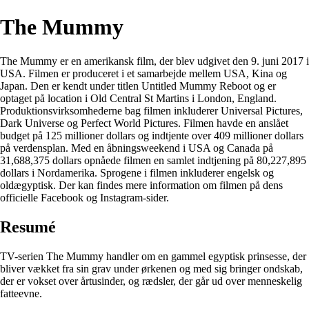
The Mummy
The Mummy er en amerikansk film, der blev udgivet den 9. juni 2017 i
USA. Filmen er produceret i et samarbejde mellem USA, Kina og
Japan. Den er kendt under titlen Untitled Mummy Reboot og er
optaget på location i Old Central St Martins i London, England.
Produktionsvirksomhederne bag filmen inkluderer Universal Pictures,
Dark Universe og Perfect World Pictures. Filmen havde en anslået
budget på 125 millioner dollars og indtjente over 409 millioner dollars
på verdensplan. Med en åbningsweekend i USA og Canada på
31,688,375 dollars opnåede filmen en samlet indtjening på 80,227,895
dollars i Nordamerika. Sprogene i filmen inkluderer engelsk og
oldægyptisk. Der kan findes mere information om filmen på dens
officielle Facebook og Instagram-sider.
Resumé
TV-serien The Mummy handler om en gammel egyptisk prinsesse, der
bliver vækket fra sin grav under ørkenen og med sig bringer ondskab,
der er vokset over årtusinder, og rædsler, der går ud over menneskelig
fatteevne.