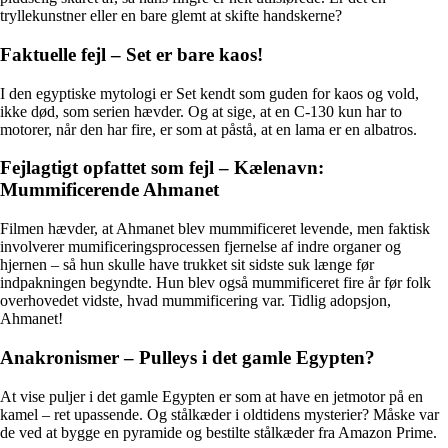
tryllekunstner eller en bare glemt at skifte handskerne?
Faktuelle fejl – Set er bare kaos!
I den egyptiske mytologi er Set kendt som guden for kaos og vold,
ikke død, som serien hævder. Og at sige, at en C-130 kun har to
motorer, når den har fire, er som at påstå, at en lama er en albatros.
Fejlagtigt opfattet som fejl – Kælenavn:
Mummificerende Ahmanet
Filmen hævder, at Ahmanet blev mummificeret levende, men faktisk
involverer mumificeringsprocessen fjernelse af indre organer og
hjernen – så hun skulle have trukket sit sidste suk længe før
indpakningen begyndte. Hun blev også mummificeret fire år før folk
overhovedet vidste, hvad mummificering var. Tidlig adopsjon,
Ahmanet!
Anakronismer – Pulleys i det gamle Egypten?
At vise puljer i det gamle Egypten er som at have en jetmotor på en
kamel – ret upassende. Og stålkæder i oldtidens mysterier? Måske var
de ved at bygge en pyramide og bestilte stålkæder fra Amazon Prime.