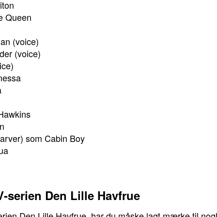
iton
e Queen
an (voice)
er (voice)
ice)
nessa
a
 Hawkins
an
Carver) som Cabin Boy
ua
-serien Den Lille Havfrue
serien Den Lille Havfrue, har du måske lagt mærke til nog