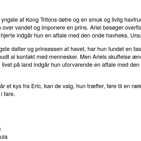
 yngste af Kong Tritons døtre og en smuk og livlig havfru
 over vandet og imponere en prins. Ariel besøger overfla
t hjerte indgår hun en aftale med den onde havheks, Ursula
gste datter og prinsessen af havet, har hun fundet en fa
budt al kontakt med mennesker. Men Ariels skuffelse ænd
ve livet på land indgår hun uforvarende en aftale med de
 får et kys fra Eric, kan de valg, hun træffer, føre til en
i fare.
c
ula