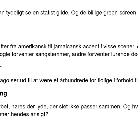
n tydeligt se en statist glide. Og de billige green-scree
er fra amerikansk til jamaicansk accent i visse scener, o
nogle forventer sangstemmer, andre forventer lurende dø
r
o ser ud til at være et århundrede for tidlige i forhold t
ing
dybet, høres der lyde, der slet ikke passer sammen. Og h
mmer hendes ansigt?