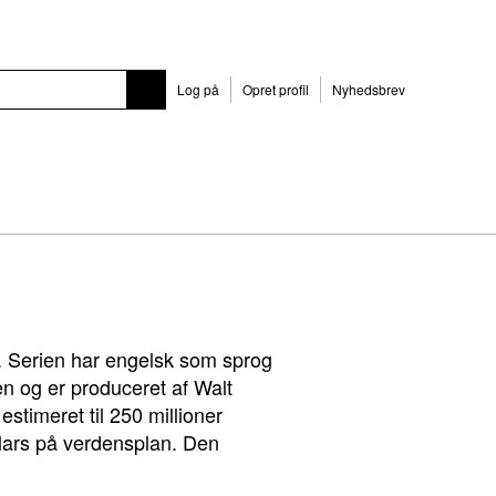
Log på
Opret profil
Nyhedsbrev
. Serien har engelsk som sprog
en og er produceret af Walt
stimeret til 250 millioner
llars på verdensplan. Den