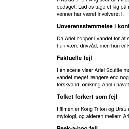
opdaget. Lad os tage et kig på
venner har været involveret i.
Uoverensstemmelse i kont
Da Ariel hopper i vandet for at 
hun være drivvåd, men hun er k
Faktuelle fejl
I en scene viser Ariel Scuttle m
vandet meget længere end nogen 
ferskvand, omkring Ariel i have
Tolket forkert som fejl
I filmen er Kong Triton og Ursu
mytologi, og alderen mellem Ariel
Peek-a-boo fejl