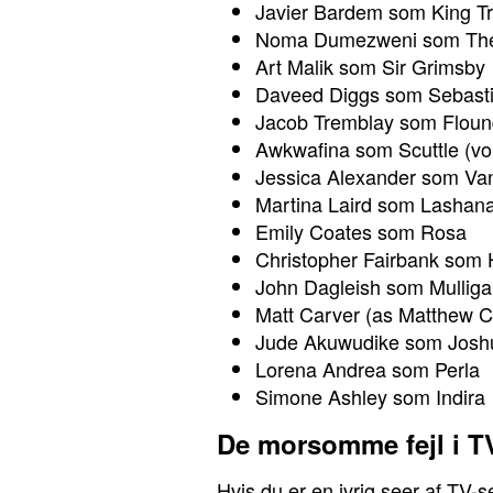
Javier Bardem som King Tr
Noma Dumezweni som Th
Art Malik som Sir Grimsby
Daveed Diggs som Sebasti
Jacob Tremblay som Flound
Awkwafina som Scuttle (vo
Jessica Alexander som Va
Martina Laird som Lashan
Emily Coates som Rosa
Christopher Fairbank som
John Dagleish som Mullig
Matt Carver (as Matthew 
Jude Akuwudike som Josh
Lorena Andrea som Perla
Simone Ashley som Indira
De morsomme fejl i TV
Hvis du er en ivrig seer af TV-