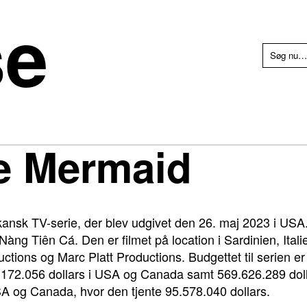
se
le Mermaid
kansk TV-serie, der blev udgivet den 26. maj 2023 i USA
àng Tiên Cá. Den er filmet på location i Sardinien, Itali
ions og Marc Platt Productions. Budgettet til serien er e
98.172.056 dollars i USA og Canada samt 569.626.289 do
 og Canada, hvor den tjente 95.578.040 dollars.