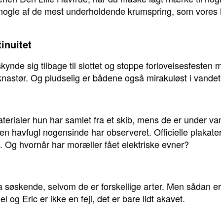
 nogle af de mest underholdende krumspring, som vores
inuitet
skynde sig tilbage til slottet og stoppe forlovelsesfeste
nastør. Og pludselig er bådene også mirakuløst i vandet
aterialer hun har samlet fra et skib, mens de er under van
havfugl nogensinde har observeret. Officielle plakater v
t. Og hvornår har moræller fået elektriske evner?
la søskende, selvom de er forskellige arter. Men sådan e
 og Eric er ikke en fejl, det er bare lidt akavet.