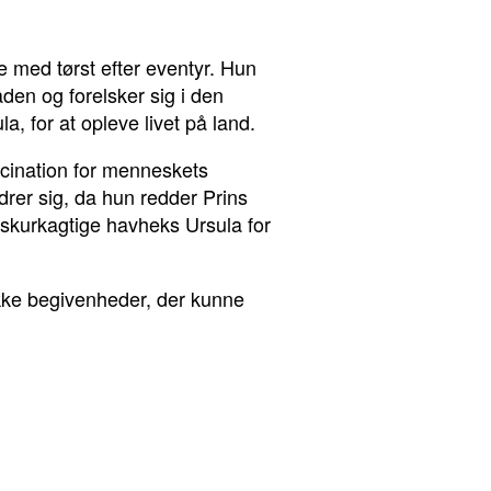
e med tørst efter eventyr. Hun
den og forelsker sig i den
, for at opleve livet på land.
scination for menneskets
rer sig, da hun redder Prins
n skurkagtige havheks Ursula for
 række begivenheder, der kunne