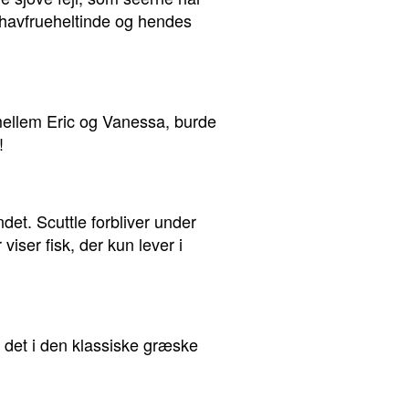
 havfrueheltinde og hendes
n mellem Eric og Vanessa, burde
!
det. Scuttle forbliver under
iser fisk, der kun lever i
r det i den klassiske græske