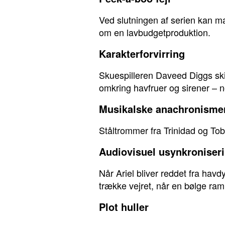
Ved slutningen af serien kan ma
om en lavbudgetproduktion.
Karakterforvirring
Skuespilleren Daveed Diggs skift
omkring havfruer og sirener – 
Musikalske anachronisme
Ståltrommer fra Trinidad og Tobag
Audiovisuel usynkroniser
Når Ariel bliver reddet fra hav
trække vejret, når en bølge ra
Plot huller