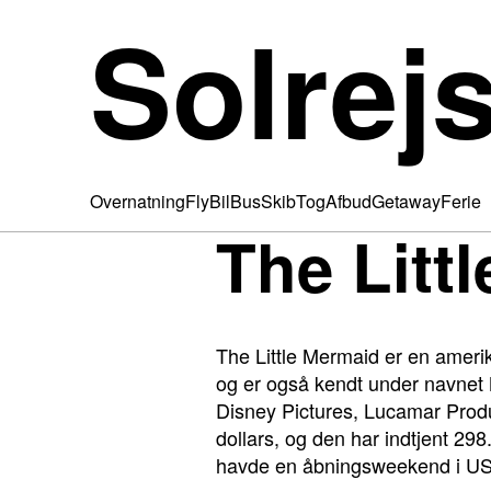
Solrej
Overnatning
Fly
Bil
Bus
Skib
Tog
Afbud
Getaway
Ferie
The Litt
The Little Mermaid er en ameri
og er også kendt under navnet N
Disney Pictures, Lucamar Product
dollars, og den har indtjent 2
havde en åbningsweekend i USA