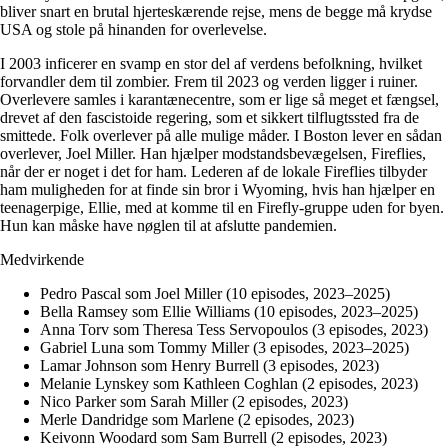
bliver snart en brutal hjerteskærende rejse, mens de begge må krydse
USA og stole på hinanden for overlevelse.
I 2003 inficerer en svamp en stor del af verdens befolkning, hvilket
forvandler dem til zombier. Frem til 2023 og verden ligger i ruiner.
Overlevere samles i karantænecentre, som er lige så meget et fængsel,
drevet af den fascistoide regering, som et sikkert tilflugtssted fra de
smittede. Folk overlever på alle mulige måder. I Boston lever en sådan
overlever, Joel Miller. Han hjælper modstandsbevægelsen, Fireflies,
når der er noget i det for ham. Lederen af de lokale Fireflies tilbyder
ham muligheden for at finde sin bror i Wyoming, hvis han hjælper en
teenagerpige, Ellie, med at komme til en Firefly-gruppe uden for byen.
Hun kan måske have nøglen til at afslutte pandemien.
Medvirkende
Pedro Pascal som Joel Miller (10 episodes, 2023–2025)
Bella Ramsey som Ellie Williams (10 episodes, 2023–2025)
Anna Torv som Theresa Tess Servopoulos (3 episodes, 2023)
Gabriel Luna som Tommy Miller (3 episodes, 2023–2025)
Lamar Johnson som Henry Burrell (3 episodes, 2023)
Melanie Lynskey som Kathleen Coghlan (2 episodes, 2023)
Nico Parker som Sarah Miller (2 episodes, 2023)
Merle Dandridge som Marlene (2 episodes, 2023)
Keivonn Woodard som Sam Burrell (2 episodes, 2023)