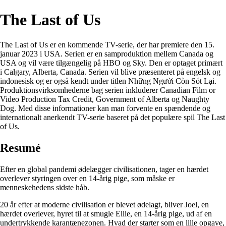
The Last of Us
The Last of Us er en kommende TV-serie, der har premiere den 15.
januar 2023 i USA. Serien er en samproduktion mellem Canada og
USA og vil være tilgængelig på HBO og Sky. Den er optaget primært
i Calgary, Alberta, Canada. Serien vil blive præsenteret på engelsk og
indonesisk og er også kendt under titlen Những Người Còn Sót Lại.
Produktionsvirksomhederne bag serien inkluderer Canadian Film or
Video Production Tax Credit, Government of Alberta og Naughty
Dog. Med disse informationer kan man forvente en spændende og
internationalt anerkendt TV-serie baseret på det populære spil The Last
of Us.
Resumé
Efter en global pandemi ødelægger civilisationen, tager en hærdet
overlever styringen over en 14-årig pige, som måske er
menneskehedens sidste håb.
20 år efter at moderne civilisation er blevet ødelagt, bliver Joel, en
hærdet overlever, hyret til at smugle Ellie, en 14-årig pige, ud af en
undertrykkende karantænezonen. Hvad der starter som en lille opgave,