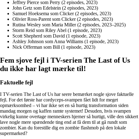
Jeffrey Pierce som Perry (2 episodes, 2023)
John Getz som Edelstein (2 episodes, 2023)
Samuel Hoeksema som Clicker (2 episodes, 2023)
Olivier Ross-Parent som Clicker (2 episodes, 2023)
Rutina Wesley som Maria Miller (2 episodes, 2023–2025)
Storm Reid som Riley Abel (1 episode, 2023)
Scott Shepherd som David (1 episode, 2023)
Ashley Johnson som Anna Williams (1 episode, 2023)
Nick Offerman som Bill (1 episode, 2023)
Fem sjove fejl i TV-serien The Last of Us
du ikke har lagt mærke til!
Faktuelle fejl
I TV-serien The Last of Us har seere bemærket nogle sjove faktuelle
fejl. For det første har cordyceps-svampen fået lidt for meget
opmærksomhed – vi har ikke set en så hurtig transformation siden
mandag morgen og kaffen ramte systemet! Desuden, hvis svampen
virkelig kunne overtage menneskers hjerner så hurtigt, ville den sikkert
lave nogle mere spændende ting end at få dem til at gå rundt som
zombier. Kan du forestille dig en zombie flashmob på den lokale
supermarked?