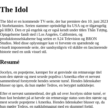
The Idol
The Idol er en kommende TV-serie, der har premiere den 10. juni 2023
i Storbritannien. Serien stammer oprindeligt fra USA og er tilgængelig
på HBO. Den er på engelsk og er også kendt under titlen Thần Tượng.
Optagelserne fandt sted i Los Angeles, Californien, og
produktionsselskaberne bag serien er A24 Television og BRON
Studios. Med disse oplysninger kan vi forvente en spændende og
visuelt imponerende serie, der sandsynligvis vil skildre en fascinerende
historie med en unik visuel stil.
Resumé
Jocelyn, en popstjerne, kæmper for at genvinde sin retmæssige titel
som den største og mest sexede popdiva i Amerika efter et nervøst
sammenbrud forstyrrede hendes seneste turné. Hendes lidenskaber
blusser op igen, da hun møder Tedros, en berygtet natklubejer.
Efter et nervøst sammenbrud, der gik ud over Jocelyns sidste turné, er
hun fast besluttet på at hævde sin retmæssige status som den største og
mest sexede popstjerne i Amerika. Hendes lidenskaber blusser op, da
hun møder Tedros, en natklubmagnat med en skummel fortid.