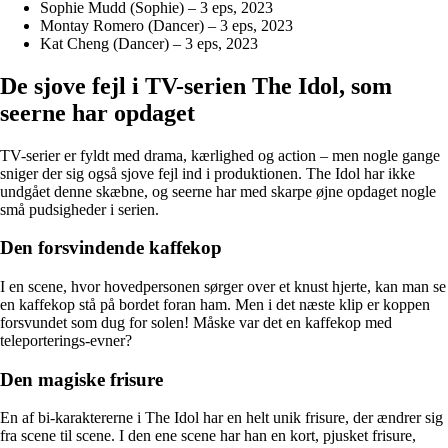
Sophie Mudd (Sophie) – 3 eps, 2023
Montay Romero (Dancer) – 3 eps, 2023
Kat Cheng (Dancer) – 3 eps, 2023
De sjove fejl i TV-serien The Idol, som
seerne har opdaget
TV-serier er fyldt med drama, kærlighed og action – men nogle gange
sniger der sig også sjove fejl ind i produktionen. The Idol har ikke
undgået denne skæbne, og seerne har med skarpe øjne opdaget nogle
små pudsigheder i serien.
Den forsvindende kaffekop
I en scene, hvor hovedpersonen sørger over et knust hjerte, kan man se
en kaffekop stå på bordet foran ham. Men i det næste klip er koppen
forsvundet som dug for solen! Måske var det en kaffekop med
teleporterings-evner?
Den magiske frisure
En af bi-karaktererne i The Idol har en helt unik frisure, der ændrer sig
fra scene til scene. I den ene scene har han en kort, pjusket frisure,