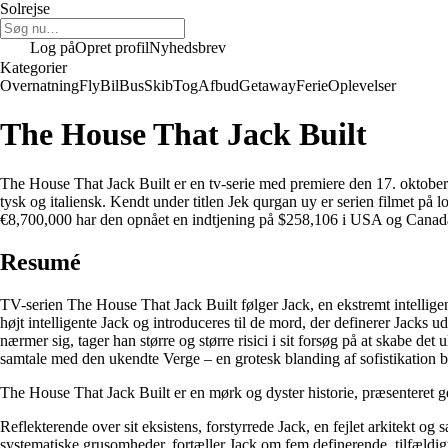
Solrejse
Log på
Opret profil
Nyhedsbrev
Kategorier
Overnatning
Fly
Bil
Bus
Skib
Tog
Afbud
Getaway
Ferie
Oplevelser
The House That Jack Built
The House That Jack Built er en tv-serie med premiere den 17. oktober
tysk og italiensk. Kendt under titlen Jek qurgan uy er serien filmet p
€8,700,000 har den opnået en indtjening på $258,106 i USA og Canada
Resumé
TV-serien The House That Jack Built følger Jack, en ekstremt intelligen
højt intelligente Jack og introduceres til de mord, der definerer Jacks 
nærmer sig, tager han større og større risici i sit forsøg på at skabe d
samtale med den ukendte Verge – en grotesk blanding af sofistikation 
The House That Jack Built er en mørk og dyster historie, præsenteret ge
Reflekterende over sit eksistens, forstyrrede Jack, en fejlet arkitekt og 
systematiske grusomheder, fortæller Jack om fem definerende, tilfældigt 