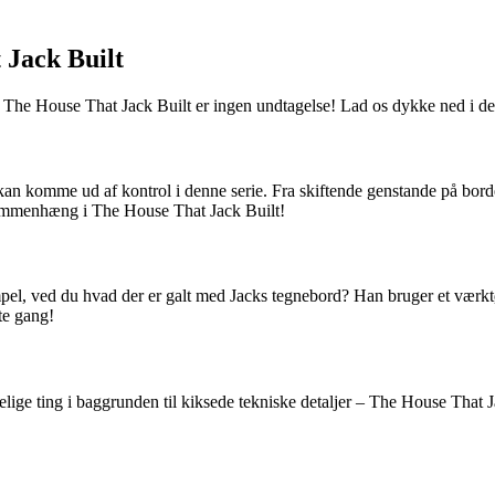
 Jack Built
? Og The House That Jack Built er ingen undtagelse! Lad os dykke ned i d
n komme ud af kontrol i denne serie. Fra skiftende genstande på bordet ti
e sammenhæng i The House That Jack Built!
ksempel, ved du hvad der er galt med Jacks tegnebord? Han bruger et værk
te gang!
ige ting i baggrunden til kiksede tekniske detaljer – The House That Jac