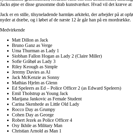
Jacks øjne er disse grusomme drab kunstværker. Hvad vil det kræve at 
Jack er en stille, tilsyneladende harmløs arkitekt, der arbejder på at o
nyder at dræbe, og i løbet af de næste 12 år går han på en mordrække.
Medvirkende
Matt Dillon as Jack
Bruno Ganz as Verge
Uma Thurman as Lady 1
Siobhan Fallon Hogan as Lady 2 (Claire Miller)
Sofie Gråbøl as Lady 3
Riley Keough as Simple
Jeremy Davies as Al
Jack McKenzie as Sonny
Mathias Hjelm as Glenn
Ed Speleers as Ed – Police Officer 2 (as Edward Speleers)
Emil Tholstrup as Young Jack
Marijana Jankovic as Female Student
Carina Skenhede as Little Old Lady
Rocco Day as Grumpy
Cohen Day as George
Robert Jezek as Police Officer 4
Osy Ikhile as Military Man
Christian Arnold as Man 1