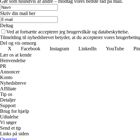
Gør som tusindvis af andre – modtag vores bedste råd på mail.
Skriv din mail her
Deltag
Ved at fortsætte accepterer jeg brugervilkår og databeskyttelse.
Tilmelding til nyhedsbrevet betyder, at du accepterer vores brugerbeti
Del og vis omsorg
X
Facebook
Instagram
LinkedIn
YouTube
Pin
Lær os at kende
Henvendelse
PR
Annoncer
Konto
Nyhedsbreve
Affiliate
Tip os
Detaljer
Support
Brug for hjælp
Udtalelse
Vi søger
Send et tip
Links på siden
Oversigt