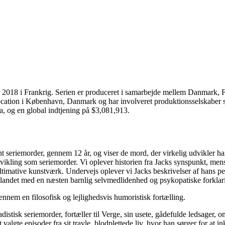
 2018 i Frankrig. Serien er produceret i samarbejde mellem Danmark, F
å location i København, Danmark og har involveret produktionsselskaber
, og en global indtjening på $3,081,913.
t seriemorder, gennem 12 år, og viser de mord, der virkelig udvikler ha
udvikling som seriemorder. Vi oplever historien fra Jacks synspunkt, mens
et ultimative kunstværk. Undervejs oplever vi Jacks beskrivelser af hans
blandet med en næsten barnlig selvmedlidenhed og psykopatiske forklar
nnem en filosofisk og lejlighedsvis humoristisk fortælling.
sadistisk seriemorder, fortæller til Verge, sin usete, gådefulde ledsager,
valgte episoder fra sit travle, blodplettede liv, hvor han sørger for at 