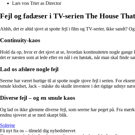
Lars von Trier as Director
Fejl og fadæser i TV-serien The House That
Ahhh, det er altid sjovt at spotte fejl i film og TV-serier, ikke sandt
Continuity-kaos
Hold da op, hvor er det sjovt at se, hvordan kontinuiteten nogle gange ka
det er næsten som at lede efter en nål i en høstak, når man skal find
Lad os afsløre nogle fejl
Seerne har været hurtige til at spotte nogle sjove fejl i serien. For e
smule klodset, Jack – måske du skulle investere i det rigtige udstyr næs
Diverse fejl – og en smule kaos
Og lad os ikke glemme diverse fejl, som seerne har peget på. Fra mærkel
endnu sjovere at se med skarpt blik.
Solrejse
Få nyt fra os – tilmeld dig nyhedsbrevet