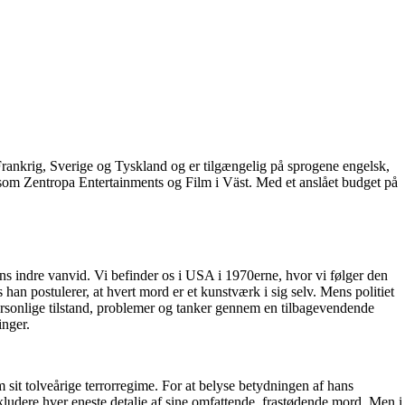
rankrig, Sverige og Tyskland og er tilgængelig på sprogene engelsk,
 som Zentropa Entertainments og Film i Väst. Med et anslået budget på
ns indre vanvid. Vi befinder os i USA i 1970erne, hvor vi følger den
 han postulerer, at hvert mord er et kunstværk i sig selv. Mens politiet
 personlige tilstand, problemer og tanker gennem en tilbagevendende
inger.
 om sit tolveårige terrorregime. For at belyse betydningen af hans
inkludere hver eneste detalje af sine omfattende, frastødende mord. Men i