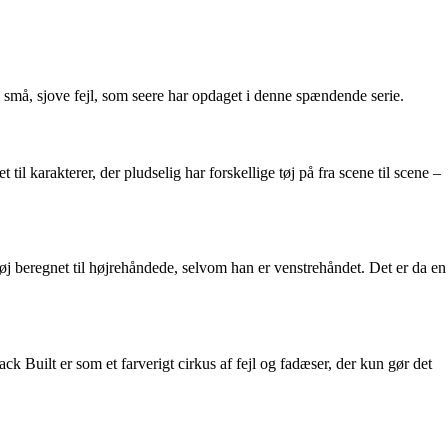
e små, sjove fejl, som seere har opdaget i denne spændende serie.
l karakterer, der pludselig har forskellige tøj på fra scene til scene –
tøj beregnet til højrehåndede, selvom han er venstrehåndet. Det er da en
k Built er som et farverigt cirkus af fejl og fadæser, der kun gør det