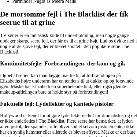
Parminder Nagra as Meera Malik
De morsomme fejl i The Blacklist der fik
seerne til at grine
TV-serier er en fantastisk kilde til underholdning, men nogle gange
opdager skarpe seere fejl, der får os til at grine højt. Lad os dykke ned i
nogle af de sjove fejl, der er blevet spottet i den populære serie The
Blacklist!
Kontinuitetsfejle: Forbrændingen, der kom og gik
I løbet af serien kan man lægge mærke til, at forbrændingen på
Elizabeths højre underarm har en tendens til at dukke op og forsvinde
igen. Måske har Elizabeth en superhelende hud, eller også glemte
makeup-afdelingen bare at holde styr på forbrændingen!
Faktuelle fejl: Lydeffekter og kantede pistoler
Hollywood er kendt for at gøre lydeffekterne lidt for dramatiske, og det
er ikke anderledes i The Blacklist. Flere seere har bemærket, at lyden
af en pistol, der spændes, ofte bliver spillet selvom pistolen enten ikke
har en synlig hammer eller allerede er blevet affyret. Måske er det bare