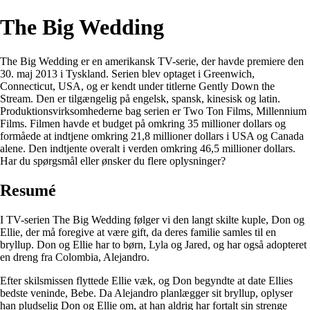
The Big Wedding
The Big Wedding er en amerikansk TV-serie, der havde premiere den
30. maj 2013 i Tyskland. Serien blev optaget i Greenwich,
Connecticut, USA, og er kendt under titlerne Gently Down the
Stream. Den er tilgængelig på engelsk, spansk, kinesisk og latin.
Produktionsvirksomhederne bag serien er Two Ton Films, Millennium
Films. Filmen havde et budget på omkring 35 millioner dollars og
formåede at indtjene omkring 21,8 millioner dollars i USA og Canada
alene. Den indtjente overalt i verden omkring 46,5 millioner dollars.
Har du spørgsmål eller ønsker du flere oplysninger?
Resumé
I TV-serien The Big Wedding følger vi den langt skilte kuple, Don og
Ellie, der må foregive at være gift, da deres familie samles til en
bryllup. Don og Ellie har to børn, Lyla og Jared, og har også adopteret
en dreng fra Colombia, Alejandro.
Efter skilsmissen flyttede Ellie væk, og Don begyndte at date Ellies
bedste veninde, Bebe. Da Alejandro planlægger sit bryllup, oplyser
han pludselig Don og Ellie om, at han aldrig har fortalt sin strenge