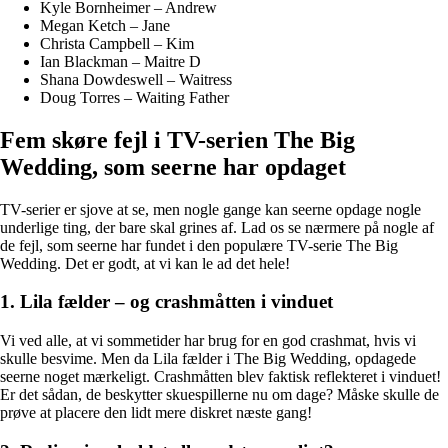
Kyle Bornheimer – Andrew
Megan Ketch – Jane
Christa Campbell – Kim
Ian Blackman – Maitre D
Shana Dowdeswell – Waitress
Doug Torres – Waiting Father
Fem skøre fejl i TV-serien The Big
Wedding, som seerne har opdaget
TV-serier er sjove at se, men nogle gange kan seerne opdage nogle
underlige ting, der bare skal grines af. Lad os se nærmere på nogle af
de fejl, som seerne har fundet i den populære TV-serie The Big
Wedding. Det er godt, at vi kan le ad det hele!
1. Lila fælder – og crashmåtten i vinduet
Vi ved alle, at vi sommetider har brug for en god crashmat, hvis vi
skulle besvime. Men da Lila fælder i The Big Wedding, opdagede
seerne noget mærkeligt. Crashmåtten blev faktisk reflekteret i vinduet!
Er det sådan, de beskytter skuespillerne nu om dage? Måske skulle de
prøve at placere den lidt mere diskret næste gang!