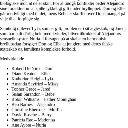
biologiske mor, at de er skilt. For at undgå konflikter beder Alejandro
sine forældre om at spille lykkeligt gift under brylluppet. Don og Ellie
går modvilligt med til det, mens Bebe er skuffet over Dons mangel på
vilje til at forpligte sig.
Samtidig oplever Lyla, som er gift, problemer i sit ægteskab, og Jared,
som har haft dårlig held med kvinder, bliver tiltrukket af Alejandros
sensuelle søster, Nuria. I forsøget på at skabe en harmonisk
bryllupsdag forsøger Don og Ellie at jonglere med deres falske
ægteskab og familiens komplekse forhold.
Medvirkende
Robert De Niro – Don
Diane Keaton – Ellie
Katherine Heigl – Lyla
Amanda Seyfried – Missy
Topher Grace – Jared
Susan Sarandon – Bebe
Robin Williams – Father Moinighan
Ben Barnes – Alejandro
Christine Ebersole – Muffin
David Rasche – Barry
Patricia Rae – Madonna
Ana Ayora – Nuria