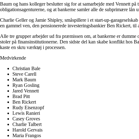
Baum og hans kolleger beslutter sig for at samarbejde med Vennett på tro
obligationsagenturerne, og at bankerne samler alle de subprimære lån
Charlie Geller og Jamie Shipley, småspillere i et start-up-garageselskab 
en gammel ven, den pensionerede investeringsbankier Ben Rickert, til 
Alle tre grupper arbejder ud fra præmissen om, at bankerne er dumme og
stoler på finansinstitutionerne. Den sidste del kan skabe konflikt hos 
kaste en skru værktøj i processen.
Medvirkende
Christian Bale
Steve Carell
Mark Baum
Ryan Gosling
Jared Vennett
Brad Pitt
Ben Rickert
Rudy Eisenzopf
Lewis Ranieri
Casey Groves
Charlie Talbert
Harold Gervais
Maria Frangos