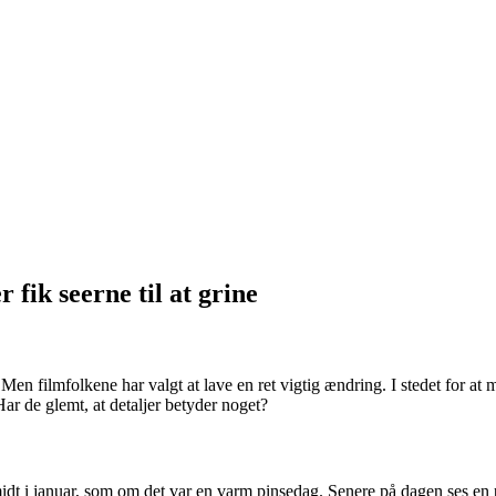
 fik seerne til at grine
filmfolkene har valgt at lave en ret vigtig ændring. I stedet for at mist
ar de glemt, at detaljer betyder noget?
midt i januar, som om det var en varm pinsedag. Senere på dagen ses en