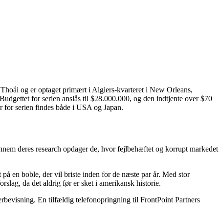
Thoái og er optaget primært i Algiers-kvarteret i New Orleans,
gettet for serien anslås til $28.000.000, og den indtjente over $70
r for serien findes både i USA og Japan.
Gennem deres research opdager de, hvor fejlbehæftet og korrupt markedet
på en boble, der vil briste inden for de næste par år. Med stor
lag, da det aldrig før er sket i amerikansk historie.
rbevisning. En tilfældig telefonopringning til FrontPoint Partners