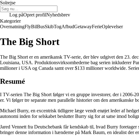
Solrejse
Log på
Opret profil
Nyhedsbrev
Kategorier
Overnatning
Fly
Bil
Bus
Skib
Tog
Afbud
Getaway
Ferie
Oplevelser
The Big Short
The Big Short er en amerikansk TV-serie, der blev udgivet den 23. dec
Louisiana, USA. Produktionsvirksomhederne bag serien inkluderer Para
millioner i USA og Canada samt over $133 millioner worldwide. Serien 
Resumé
I TV-serien The Big Short følger vi en gruppe investorer, der i 2006-2
er. Vi følger tre separate men parallelle historier om den amerikanske bo
Michael Burry, en excentrisk tidligere læge vendt enøjet leder af hedge
autonomi inden for selskabet beslutter Burry sig for at satse imod bol
Jared Vennett fra Deutschebank får kendskab til, hvad Burry foretager s
bringer denne information i hænderne på Mark Baum, en idealist der er t