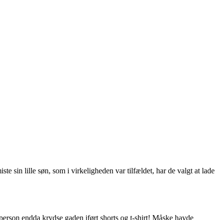
e sin lille søn, som i virkeligheden var tilfældet, har de valgt at lade
 person endda krydse gaden iført shorts og t-shirt! Måske havde