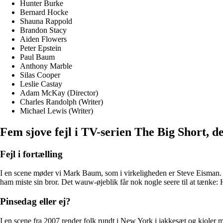
Hunter Burke
Bernard Hocke
Shauna Rappold
Brandon Stacy
Aiden Flowers
Peter Epstein
Paul Baum
Anthony Marble
Silas Cooper
Leslie Castay
Adam McKay (Director)
Charles Randolph (Writer)
Michael Lewis (Writer)
Fem sjove fejl i TV-serien The Big Short, der
Fejl i fortælling
I en scene møder vi Mark Baum, som i virkeligheden er Steve Eisman. Men 
ham miste sin bror. Det wauw-øjeblik får nok nogle seere til at tænke: H
Pinsedag eller ej?
I en scene fra 2007 render folk rundt i New York i jakkesæt og kjoler 