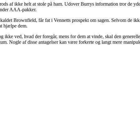
ds af ikke helt at stole på ham. Udover Burrys information tror de yderl
 under AAA-pakker.
kaldet Brownfield, får fat i Vennetts prospekt om sagen. Selvom de ikke ha
at hjælpe dem.
 ikke ved, hvad der foregår, mens for dem at vinde, skal den generelle 
Baum. Nogle af disse antagelser kan være forkerte og langt mere manipule