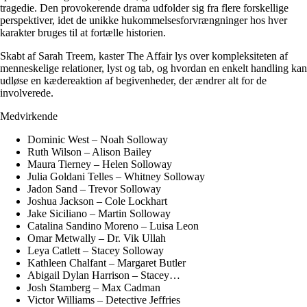
tragedie. Den provokerende drama udfolder sig fra flere forskellige
perspektiver, idet de unikke hukommelsesforvrængninger hos hver
karakter bruges til at fortælle historien.
Skabt af Sarah Treem, kaster The Affair lys over kompleksiteten af
menneskelige relationer, lyst og tab, og hvordan en enkelt handling kan
udløse en kædereaktion af begivenheder, der ændrer alt for de
involverede.
Medvirkende
Dominic West – Noah Solloway
Ruth Wilson – Alison Bailey
Maura Tierney – Helen Solloway
Julia Goldani Telles – Whitney Solloway
Jadon Sand – Trevor Solloway
Joshua Jackson – Cole Lockhart
Jake Siciliano – Martin Solloway
Catalina Sandino Moreno – Luisa Leon
Omar Metwally – Dr. Vik Ullah
Leya Catlett – Stacey Solloway
Kathleen Chalfant – Margaret Butler
Abigail Dylan Harrison – Stacey…
Josh Stamberg – Max Cadman
Victor Williams – Detective Jeffries