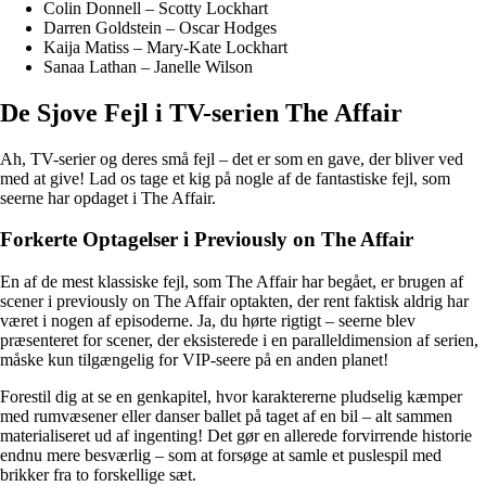
Colin Donnell – Scotty Lockhart
Darren Goldstein – Oscar Hodges
Kaija Matiss – Mary-Kate Lockhart
Sanaa Lathan – Janelle Wilson
De Sjove Fejl i TV-serien The Affair
Ah, TV-serier og deres små fejl – det er som en gave, der bliver ved
med at give! Lad os tage et kig på nogle af de fantastiske fejl, som
seerne har opdaget i The Affair.
Forkerte Optagelser i Previously on The Affair
En af de mest klassiske fejl, som The Affair har begået, er brugen af
scener i previously on The Affair optakten, der rent faktisk aldrig har
været i nogen af episoderne. Ja, du hørte rigtigt – seerne blev
præsenteret for scener, der eksisterede i en paralleldimension af serien,
måske kun tilgængelig for VIP-seere på en anden planet!
Forestil dig at se en genkapitel, hvor karaktererne pludselig kæmper
med rumvæsener eller danser ballet på taget af en bil – alt sammen
materialiseret ud af ingenting! Det gør en allerede forvirrende historie
endnu mere besværlig – som at forsøge at samle et puslespil med
brikker fra to forskellige sæt.