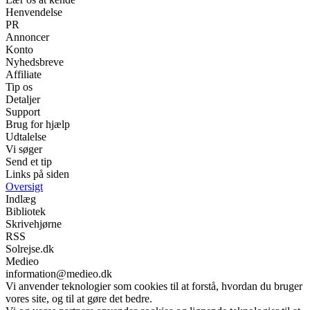
Henvendelse
PR
Annoncer
Konto
Nyhedsbreve
Affiliate
Tip os
Detaljer
Support
Brug for hjælp
Udtalelse
Vi søger
Send et tip
Links på siden
Oversigt
Indlæg
Bibliotek
Skrivehjørne
RSS
Solrejse.dk
Medieo
information@medieo.dk
Vi anvender teknologier som cookies til at forstå, hvordan du bruger
vores site, og til at gøre det bedre.