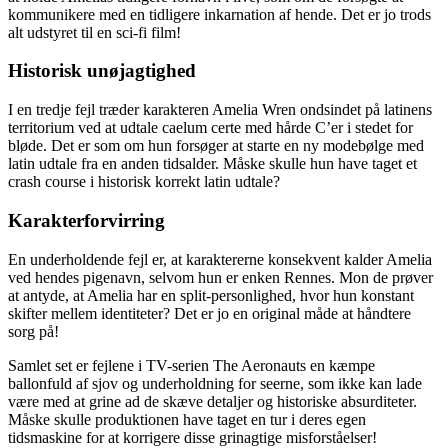
kommunikere med en tidligere inkarnation af hende. Det er jo trods
alt udstyret til en sci-fi film!
Historisk unøjagtighed
I en tredje fejl træder karakteren Amelia Wren ondsindet på latinens
territorium ved at udtale caelum certe med hårde C’er i stedet for
bløde. Det er som om hun forsøger at starte en ny modebølge med
latin udtale fra en anden tidsalder. Måske skulle hun have taget et
crash course i historisk korrekt latin udtale?
Karakterforvirring
En underholdende fejl er, at karaktererne konsekvent kalder Amelia
ved hendes pigenavn, selvom hun er enken Rennes. Mon de prøver
at antyde, at Amelia har en split-personlighed, hvor hun konstant
skifter mellem identiteter? Det er jo en original måde at håndtere
sorg på!
Samlet set er fejlene i TV-serien The Aeronauts en kæmpe
ballonfuld af sjov og underholdning for seerne, som ikke kan lade
være med at grine ad de skæve detaljer og historiske absurditeter.
Måske skulle produktionen have taget en tur i deres egen
tidsmaskine for at korrigere disse grinagtige misforståelser!