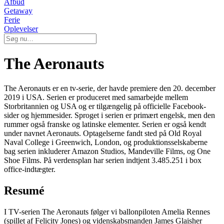
Afbud
Getaway
Ferie
Oplevelser
The Aeronauts
The Aeronauts er en tv-serie, der havde premiere den 20. december
2019 i USA. Serien er produceret med samarbejde mellem
Storbritannien og USA og er tilgængelig på officielle Facebook-
sider og hjemmesider. Sproget i serien er primært engelsk, men den
rummer også franske og latinske elementer. Serien er også kendt
under navnet Aeronauts. Optagelserne fandt sted på Old Royal
Naval College i Greenwich, London, og produktionsselskaberne
bag serien inkluderer Amazon Studios, Mandeville Films, og One
Shoe Films. På verdensplan har serien indtjent 3.485.251 i box
office-indtægter.
Resumé
I TV-serien The Aeronauts følger vi ballonpiloten Amelia Rennes
(spillet af Felicity Jones) og videnskabsmanden James Glaisher