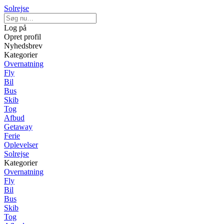
Solrejse
Log på
Opret profil
Nyhedsbrev
Kategorier
Overnatning
Fly
Bil
Bus
Skib
Tog
Afbud
Getaway
Ferie
Oplevelser
Solrejse
Kategorier
Overnatning
Fly
Bil
Bus
Skib
Tog