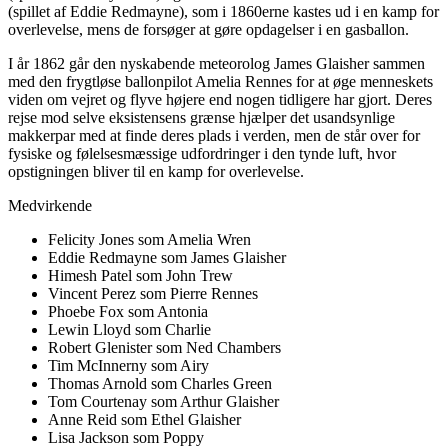
(spillet af Eddie Redmayne), som i 1860erne kastes ud i en kamp for
overlevelse, mens de forsøger at gøre opdagelser i en gasballon.
I år 1862 går den nyskabende meteorolog James Glaisher sammen
med den frygtløse ballonpilot Amelia Rennes for at øge menneskets
viden om vejret og flyve højere end nogen tidligere har gjort. Deres
rejse mod selve eksistensens grænse hjælper det usandsynlige
makkerpar med at finde deres plads i verden, men de står over for
fysiske og følelsesmæssige udfordringer i den tynde luft, hvor
opstigningen bliver til en kamp for overlevelse.
Medvirkende
Felicity Jones som Amelia Wren
Eddie Redmayne som James Glaisher
Himesh Patel som John Trew
Vincent Perez som Pierre Rennes
Phoebe Fox som Antonia
Lewin Lloyd som Charlie
Robert Glenister som Ned Chambers
Tim McInnerny som Airy
Thomas Arnold som Charles Green
Tom Courtenay som Arthur Glaisher
Anne Reid som Ethel Glaisher
Lisa Jackson som Poppy