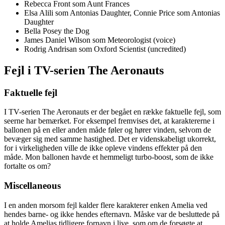
Rebecca Front som Aunt Frances
Elsa Alili som Antonias Daughter, Connie Price som Antonias
Daughter
Bella Posey the Dog
James Daniel Wilson som Meteorologist (voice)
Rodrig Andrisan som Oxford Scientist (uncredited)
Fejl i TV-serien The Aeronauts
Faktuelle fejl
I TV-serien The Aeronauts er der begået en række faktuelle fejl, som
seerne har bemærket. For eksempel fremvises det, at karaktererne i
ballonen på en eller anden måde føler og hører vinden, selvom de
bevæger sig med samme hastighed. Det er videnskabeligt ukorrekt,
for i virkeligheden ville de ikke opleve vindens effekter på den
måde. Mon ballonen havde et hemmeligt turbo-boost, som de ikke
fortalte os om?
Miscellaneous
I en anden morsom fejl kalder flere karakterer enken Amelia ved
hendes barne- og ikke hendes efternavn. Måske var de besluttede på
at holde Amelias tidligere fornavn i live, som om de forsøgte at