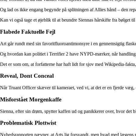
Og lad os ikke engang begynde på splitningen af Allies hånd – den rep
Kan vi også tage et øjeblik til at beundre Siennas hårskifte fra bølge
Flabede Faktuelle Fejl
Art går rundt med sin favoritfluoroantimonsyre i en gennemsigtig flaske
Og hvordan kan politiet i Terrifier 2 have NYPD-mærker, når handlinge
Det er som om, at forfatterne har haft lidt for sjov med Wikipedia-fakt
Reveal, Dont Conceal
Når Truant Officer skæver til kameraet, ved vi, at det er en fjerde væg
Misforstået Morgenkaffe
Sienna, efter sin drøm, spytter kaffen ud og panikkerer over, hvor det
Problematisk Plottwist
Nyhedsrapporten nævner, at Arts lig forsvandt, men hvad med lægens mo