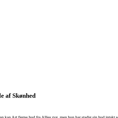
rle af Skønhed
dan kan Art fjerne hud fra Allies ryg, men hun har stadig sin hud intak