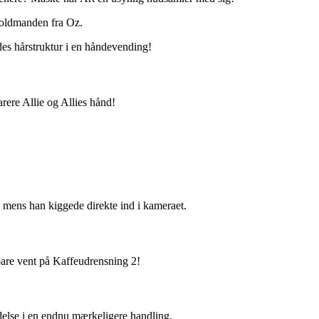
roldmanden fra Oz.
des hårstruktur i en håndevending!
rere Allie og Allies hånd!
, mens han kiggede direkte ind i kameraet.
 bare vent på Kaffeudrensning 2!
delse i en endnu mærkeligere handling.