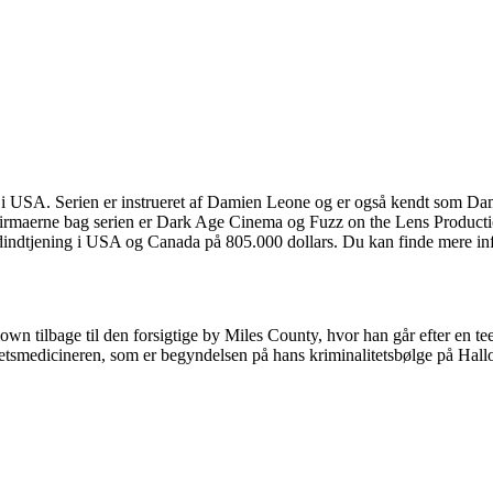
2 i USA. Serien er instrueret af Damien Leone og er også kendt som Dam
aerne bag serien er Dark Age Cinema og Fuzz on the Lens Productions.
dindtjening i USA og Canada på 805.000 dollars. Du kan finde mere in
lown tilbage til den forsigtige by Miles County, hvor han går efter en
retsmedicineren, som er begyndelsen på hans kriminalitetsbølge på Hall