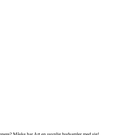
t senere? Måske har Art en usynlig hudsamler med sig!