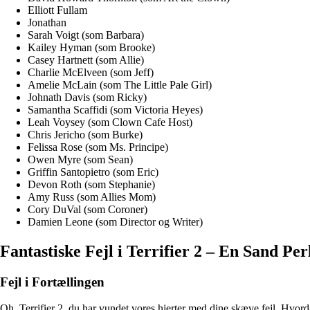
Elliott Fullam
Jonathan
Sarah Voigt (som Barbara)
Kailey Hyman (som Brooke)
Casey Hartnett (som Allie)
Charlie McElveen (som Jeff)
Amelie McLain (som The Little Pale Girl)
Johnath Davis (som Ricky)
Samantha Scaffidi (som Victoria Heyes)
Leah Voysey (som Clown Cafe Host)
Chris Jericho (som Burke)
Felissa Rose (som Ms. Principe)
Owen Myre (som Sean)
Griffin Santopietro (som Eric)
Devon Roth (som Stephanie)
Amy Russ (som Allies Mom)
Cory DuVal (som Coroner)
Damien Leone (som Director og Writer)
Fantastiske Fejl i Terrifier 2 – En Sand Pe
Fejl i Fortællingen
Oh, Terrifier 2, du har vundet vores hjerter med dine skæve fejl. Hvor