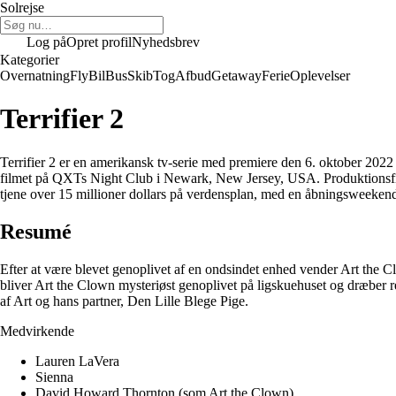
Solrejse
Log på
Opret profil
Nyhedsbrev
Kategorier
Overnatning
Fly
Bil
Bus
Skib
Tog
Afbud
Getaway
Ferie
Oplevelser
Terrifier 2
Terrifier 2 er en amerikansk tv-serie med premiere den 6. oktober 202
filmet på QXTs Night Club i Newark, New Jersey, USA. Produktionsfirm
tjene over 15 millioner dollars på verdensplan, med en åbningsweeken
Resumé
Efter at være blevet genoplivet af en ondsindet enhed vender Art the C
bliver Art the Clown mysteriøst genoplivet på ligskuehuset og dræber 
af Art og hans partner, Den Lille Blege Pige.
Medvirkende
Lauren LaVera
Sienna
David Howard Thornton (som Art the Clown)