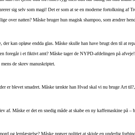
arerer sig selv som magi! Det er som at se en moderne fortolkning af T
t til lige over natten? Måske bruger hun magisk shampoo, som ændrer hen
, der kan opløse endda glas. Måske skulle han have brugt den til at repa
n foregår i et fiktivt amt? Måske tager de NYPD-afdelingen på afveje!
a, mens de skrev manuskriptet.
, der er blevet smadret. Måske tænkte han Hvad skal vi nu bruge Art til?
 blev af. Måske er det en snedig måde at skabe en ny kaffemaskine på –
rd og lemlæstelse? Måske prøver politiet at skjule en underlig forbin