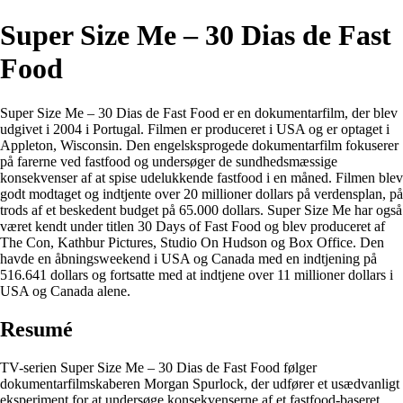
Super Size Me – 30 Dias de Fast
Food
Super Size Me – 30 Dias de Fast Food er en dokumentarfilm, der blev
udgivet i 2004 i Portugal. Filmen er produceret i USA og er optaget i
Appleton, Wisconsin. Den engelsksprogede dokumentarfilm fokuserer
på farerne ved fastfood og undersøger de sundhedsmæssige
konsekvenser af at spise udelukkende fastfood i en måned. Filmen blev
godt modtaget og indtjente over 20 millioner dollars på verdensplan, på
trods af et beskedent budget på 65.000 dollars. Super Size Me har også
været kendt under titlen 30 Days of Fast Food og blev produceret af
The Con, Kathbur Pictures, Studio On Hudson og Box Office. Den
havde en åbningsweekend i USA og Canada med en indtjening på
516.641 dollars og fortsatte med at indtjene over 11 millioner dollars i
USA og Canada alene.
Resumé
TV-serien Super Size Me – 30 Dias de Fast Food følger
dokumentarfilmskaberen Morgan Spurlock, der udfører et usædvanligt
eksperiment for at undersøge konsekvenserne af et fastfood-baseret