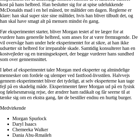
kost på hans helbred. Han beslutter sig for at spise udelukkende
McDonalds mad i en hel måned, tre måltider om dagen. Reglerne er
klare: han skal super size sine måltider, hvis han bliver tilbudt det, og
han skal have smagt alt på menuen mindst én gang.
Før eksperimentet starter, bliver Morgan testet af tre læger for at
vurdere hans generelle helbred, som anses for at være fremragende. De
vil overvåge ham under hele eksperimentet for at sikre, at han ikke
udsætter sit helbred for irreparable skade. Samtidig konsulterer han en
kostvejleder og en træningsekspert, der begge vurderer hans sundhed
som over gennemsnittet.
I løbet af eksperimentet taler Morgan med eksperter og almindelige
mennesker om fordele og ulemper ved fastfood-livsstilen. Halvvejs
gennem eksperimentet bliver det tydeligt, at selv eksperterne kan tage
fejl på en skadelig måde. Eksperimentet fører Morgan ud på en fysisk
og følelsesmæssig rejse, der ændrer ham radikalt og får seerne til at
tænke sig om en ekstra gang, før de bestiller endnu en hurtig burger.
Medvirkende
Morgan Spurlock
Daryl Isaacs
Chemeeka Walker
Dania Abu-Rmaileh