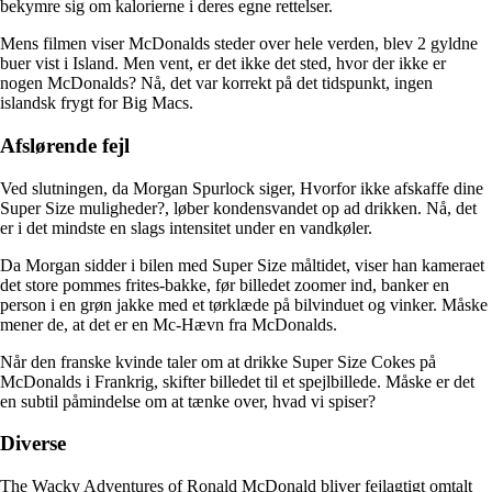
bekymre sig om kalorierne i deres egne rettelser.
Mens filmen viser McDonalds steder over hele verden, blev 2 gyldne
buer vist i Island. Men vent, er det ikke det sted, hvor der ikke er
nogen McDonalds? Nå, det var korrekt på det tidspunkt, ingen
islandsk frygt for Big Macs.
Afslørende fejl
Ved slutningen, da Morgan Spurlock siger, Hvorfor ikke afskaffe dine
Super Size muligheder?, løber kondensvandet op ad drikken. Nå, det
er i det mindste en slags intensitet under en vandkøler.
Da Morgan sidder i bilen med Super Size måltidet, viser han kameraet
det store pommes frites-bakke, før billedet zoomer ind, banker en
person i en grøn jakke med et tørklæde på bilvinduet og vinker. Måske
mener de, at det er en Mc-Hævn fra McDonalds.
Når den franske kvinde taler om at drikke Super Size Cokes på
McDonalds i Frankrig, skifter billedet til et spejlbillede. Måske er det
en subtil påmindelse om at tænke over, hvad vi spiser?
Diverse
The Wacky Adventures of Ronald McDonald bliver fejlagtigt omtalt