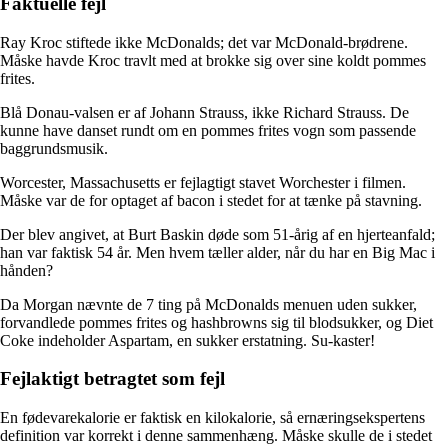
Faktuelle fejl
Ray Kroc stiftede ikke McDonalds; det var McDonald-brødrene.
Måske havde Kroc travlt med at brokke sig over sine koldt pommes
frites.
Blå Donau-valsen er af Johann Strauss, ikke Richard Strauss. De
kunne have danset rundt om en pommes frites vogn som passende
baggrundsmusik.
Worcester, Massachusetts er fejlagtigt stavet Worchester i filmen.
Måske var de for optaget af bacon i stedet for at tænke på stavning.
Der blev angivet, at Burt Baskin døde som 51-årig af en hjerteanfald;
han var faktisk 54 år. Men hvem tæller alder, når du har en Big Mac i
hånden?
Da Morgan nævnte de 7 ting på McDonalds menuen uden sukker,
forvandlede pommes frites og hashbrowns sig til blodsukker, og Diet
Coke indeholder Aspartam, en sukker erstatning. Su-kaster!
Fejlaktigt betragtet som fejl
En fødevarekalorie er faktisk en kilokalorie, så ernæringsekspertens
definition var korrekt i denne sammenhæng. Måske skulle de i stedet