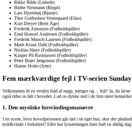
Rikke Bilde (Lisbeth)
Birthe Neumann (Birgit)
Lars Hjortshøj (Bjarne)
Thor Gotfredsen Vestergaard (Elias)
Kurt Dreyer (Bent Åge)
Frederik Antonsen (Fodboldspiller)
Emil Honoré Andresen (Fodboldspiller)
Frederik Munch-Laursen (Fodboldspiller)
Mads Kruse Dahl (Fodboldspiller)
Nicklas Høye (Fodboldspiller)
Kasper Pil Rasmussen (Fodboldspiller)
Peter Bojer Jørgensen (Fodboldspiller)
Hanne Holm (Jytte)
Fem mærkværdige fejl i TV-serien Sunday
Velkommen til en verden fuld af magi, intriger og… fejl? Ja, du læste 
også ridse os lidt i hovedet. Lad os dykke ned i de fem mest bemærkels
1. Den mystiske forsvindingsmanøvre
I en scene, hvor hovedpersonen går ind i sit eget hus, sker der pluds
troldkvinde i forkætret? Eller har lyssætningen bare haft en dårlig dag