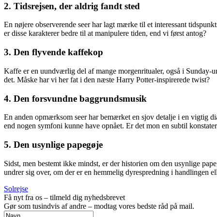
2. Tidsrejsen, der aldrig fandt sted
En nøjere observerende seer har lagt mærke til et interessant tidspunkt
er disse karakterer bedre til at manipulere tiden, end vi først antog?
3. Den flyvende kaffekop
Kaffe er en uundværlig del af mange morgenritualer, også i Sunday-univ
det. Måske har vi her fat i den næste Harry Potter-inspirerede twist?
4. Den forsvundne baggrundsmusik
En anden opmærksom seer har bemærket en sjov detalje i en vigtig di
end nogen symfoni kunne have opnået. Er det mon en subtil konstateri
5. Den usynlige papegøje
Sidst, men bestemt ikke mindst, er der historien om den usynlige papeg
undrer sig over, om der er en hemmelig dyrespredning i handlingen eller
Solrejse
Få nyt fra os – tilmeld dig nyhedsbrevet
Gør som tusindvis af andre – modtag vores bedste råd på mail.