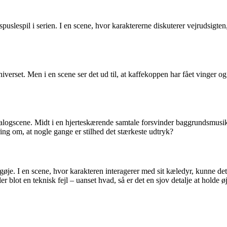
spuslespil i serien. I en scene, hvor karaktererne diskuterer vejrudsigte
erset. Men i en scene ser det ud til, at kaffekoppen har fået vinger og 
alogscene. Midt i en hjerteskærende samtale forsvinder baggrundsmusikk
ng om, at nogle gange er stilhed det stærkeste udtryk?
øje. I en scene, hvor karakteren interagerer med sit kæledyr, kunne det 
 blot en teknisk fejl – uanset hvad, så er det en sjov detalje at holde ø