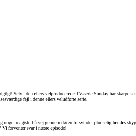
rigtigt! Selv i den ellers velproducerede TV-serie Sunday har skarpe see
esværdige fejl i denne ellers veludførte serie.
elig noget magisk. På vej gennem døren forsvinder pludselig hendes skyg
? Vi forventer svar i næste episode!