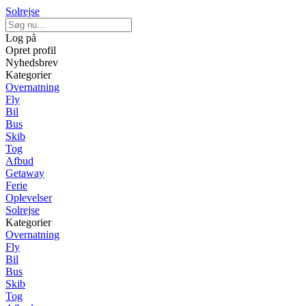
Solrejse
Log på
Opret profil
Nyhedsbrev
Kategorier
Overnatning
Fly
Bil
Bus
Skib
Tog
Afbud
Getaway
Ferie
Oplevelser
Solrejse
Kategorier
Overnatning
Fly
Bil
Bus
Skib
Tog