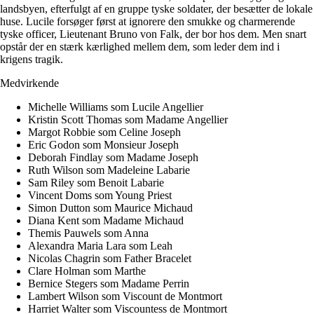
landsbyen, efterfulgt af en gruppe tyske soldater, der besætter de lokale
huse. Lucile forsøger først at ignorere den smukke og charmerende
tyske officer, Lieutenant Bruno von Falk, der bor hos dem. Men snart
opstår der en stærk kærlighed mellem dem, som leder dem ind i
krigens tragik.
Medvirkende
Michelle Williams som Lucile Angellier
Kristin Scott Thomas som Madame Angellier
Margot Robbie som Celine Joseph
Eric Godon som Monsieur Joseph
Deborah Findlay som Madame Joseph
Ruth Wilson som Madeleine Labarie
Sam Riley som Benoit Labarie
Vincent Doms som Young Priest
Simon Dutton som Maurice Michaud
Diana Kent som Madame Michaud
Themis Pauwels som Anna
Alexandra Maria Lara som Leah
Nicolas Chagrin som Father Bracelet
Clare Holman som Marthe
Bernice Stegers som Madame Perrin
Lambert Wilson som Viscount de Montmort
Harriet Walter som Viscountess de Montmort