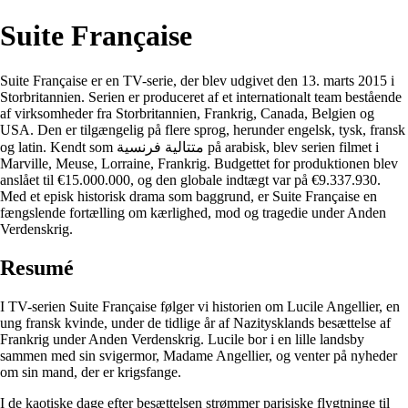
Suite Française
Suite Française er en TV-serie, der blev udgivet den 13. marts 2015 i
Storbritannien. Serien er produceret af et internationalt team bestående
af virksomheder fra Storbritannien, Frankrig, Canada, Belgien og
USA. Den er tilgængelig på flere sprog, herunder engelsk, tysk, fransk
og latin. Kendt som متتالية فرنسية på arabisk, blev serien filmet i
Marville, Meuse, Lorraine, Frankrig. Budgettet for produktionen blev
anslået til €15.000.000, og den globale indtægt var på €9.337.930.
Med et episk historisk drama som baggrund, er Suite Française en
fængslende fortælling om kærlighed, mod og tragedie under Anden
Verdenskrig.
Resumé
I TV-serien Suite Française følger vi historien om Lucile Angellier, en
ung fransk kvinde, under de tidlige år af Nazitysklands besættelse af
Frankrig under Anden Verdenskrig. Lucile bor i en lille landsby
sammen med sin svigermor, Madame Angellier, og venter på nyheder
om sin mand, der er krigsfange.
I de kaotiske dage efter besættelsen strømmer parisiske flygtninge til