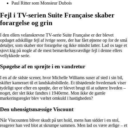
Paul Ritter som Monsieur Dubois
Fejl i TV-serien Suite Française skaber
forargelse og grin
I den ellers velanskrevne TV-serie Suite Française er der blevet
opdaget adskillige fejl af ivrige seere, der har fået øjnene op for de små
detaljer, som skaber stor forargelse og ikke mindst latter. Lad os tage et
sjovt kig på nogle af de mest bemærkelsesværdige fejl i denne ellers
vellykkede serie.
Spøgelse af en sprøjte i en vandretur
I en af de sidste scener, hvor Michelle Williams suser af sted i sin bil,
skifter kameraet til et landskabsbillede. Et tilstødende hvedemark viser
tydeligt spor efter en sprøjte, der er blevet brugt til at udtørre hveden –
noget, der slet ikke fandtes i 1940erne. Mon ikke de gamle
markeringsregler blev væltet omkuld i hastigheden?
Den uhensigtsmæssige Viscount
Når Viscounten bliver skudt på tæt hold, mens han sidder i en stol,
reagerer han ved blot at skrumpe sammen. Men lad os være ærlige – et