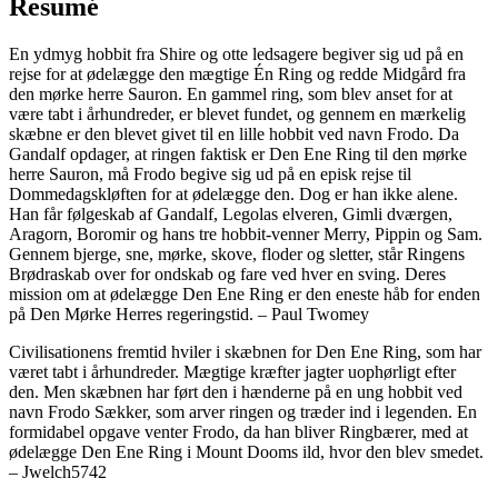
Resumé
En ydmyg hobbit fra Shire og otte ledsagere begiver sig ud på en
rejse for at ødelægge den mægtige Én Ring og redde Midgård fra
den mørke herre Sauron. En gammel ring, som blev anset for at
være tabt i århundreder, er blevet fundet, og gennem en mærkelig
skæbne er den blevet givet til en lille hobbit ved navn Frodo. Da
Gandalf opdager, at ringen faktisk er Den Ene Ring til den mørke
herre Sauron, må Frodo begive sig ud på en episk rejse til
Dommedagskløften for at ødelægge den. Dog er han ikke alene.
Han får følgeskab af Gandalf, Legolas elveren, Gimli dværgen,
Aragorn, Boromir og hans tre hobbit-venner Merry, Pippin og Sam.
Gennem bjerge, sne, mørke, skove, floder og sletter, står Ringens
Brødraskab over for ondskab og fare ved hver en sving. Deres
mission om at ødelægge Den Ene Ring er den eneste håb for enden
på Den Mørke Herres regeringstid. – Paul Twomey
Civilisationens fremtid hviler i skæbnen for Den Ene Ring, som har
været tabt i århundreder. Mægtige kræfter jagter uophørligt efter
den. Men skæbnen har ført den i hænderne på en ung hobbit ved
navn Frodo Sækker, som arver ringen og træder ind i legenden. En
formidabel opgave venter Frodo, da han bliver Ringbærer, med at
ødelægge Den Ene Ring i Mount Dooms ild, hvor den blev smedet.
– Jwelch5742