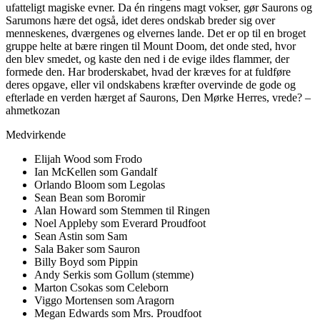
ufatteligt magiske evner. Da én ringens magt vokser, gør Saurons og
Sarumons hære det også, idet deres ondskab breder sig over
menneskenes, dværgenes og elvernes lande. Det er op til en broget
gruppe helte at bære ringen til Mount Doom, det onde sted, hvor
den blev smedet, og kaste den ned i de evige ildes flammer, der
formede den. Har broderskabet, hvad der kræves for at fuldføre
deres opgave, eller vil ondskabens kræfter overvinde de gode og
efterlade en verden hærget af Saurons, Den Mørke Herres, vrede? –
ahmetkozan
Medvirkende
Elijah Wood som Frodo
Ian McKellen som Gandalf
Orlando Bloom som Legolas
Sean Bean som Boromir
Alan Howard som Stemmen til Ringen
Noel Appleby som Everard Proudfoot
Sean Astin som Sam
Sala Baker som Sauron
Billy Boyd som Pippin
Andy Serkis som Gollum (stemme)
Marton Csokas som Celeborn
Viggo Mortensen som Aragorn
Megan Edwards som Mrs. Proudfoot