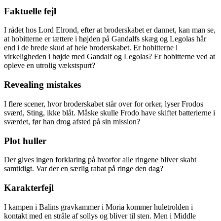
Faktuelle fejl
I rådet hos Lord Elrond, efter at broderskabet er dannet, kan man se,
at hobitterne er tættere i højden på Gandalfs skæg og Legolas hår
end i de brede skud af hele broderskabet. Er hobitterne i
virkeligheden i højde med Gandalf og Legolas? Er hobitterne ved at
opleve en utrolig vækstspurt?
Revealing mistakes
I flere scener, hvor broderskabet står over for orker, lyser Frodos
sværd, Sting, ikke blåt. Måske skulle Frodo have skiftet batterierne i
sværdet, før han drog afsted på sin mission?
Plot huller
Der gives ingen forklaring på hvorfor alle ringene bliver skabt
samtidigt. Var der en særlig rabat på ringe den dag?
Karakterfejl
I kampen i Balins gravkammer i Moria kommer huletrolden i
kontakt med en stråle af sollys og bliver til sten. Men i Middle