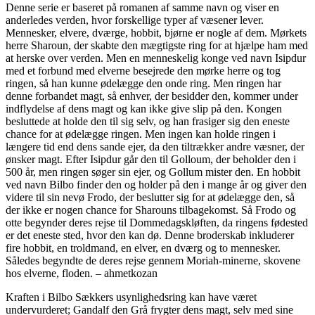
Denne serie er baseret på romanen af samme navn og viser en
anderledes verden, hvor forskellige typer af væsener lever.
Mennesker, elvere, dværge, hobbit, bjørne er nogle af dem. Mørkets
herre Sharoun, der skabte den mægtigste ring for at hjælpe ham med
at herske over verden. Men en menneskelig konge ved navn Isipdur
med et forbund med elverne besejrede den mørke herre og tog
ringen, så han kunne ødelægge den onde ring. Men ringen har
denne forbandet magt, så enhver, der besidder den, kommer under
indflydelse af dens magt og kan ikke give slip på den. Kongen
besluttede at holde den til sig selv, og han frasiger sig den eneste
chance for at ødelægge ringen. Men ingen kan holde ringen i
længere tid end dens sande ejer, da den tiltrækker andre væsner, der
ønsker magt. Efter Isipdur går den til Golloum, der beholder den i
500 år, men ringen søger sin ejer, og Gollum mister den. En hobbit
ved navn Bilbo finder den og holder på den i mange år og giver den
videre til sin nevø Frodo, der beslutter sig for at ødelægge den, så
der ikke er nogen chance for Sharouns tilbagekomst. Så Frodo og
otte begynder deres rejse til Dommedagskløften, da ringens fødested
er det eneste sted, hvor den kan dø. Denne broderskab inkluderer
fire hobbit, en troldmand, en elver, en dværg og to mennesker.
Således begyndte de deres rejse gennem Moriah-minerne, skovene
hos elverne, floden. – ahmetkozan
Kraften i Bilbo Sækkers usynlighedsring kan have været
undervurderet; Gandalf den Grå frygter dens magt, selv med sine