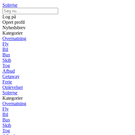
Solrejse
Log på
Opret profil
Nyhedsbrev
Kategorier
Overnatning
Fly
Bil
Bus
Skib
Tog
Afbud
Getaway
Ferie
Oplevelser
Solrejse
Kategorier
Overnatning
Fly
Bil
Bus
Skib
Tog