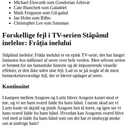
Michael Elsworth som Gondorian Arkivar
Cate Blanchett som Galadriel
Mark Ferguson som Gil-galad
Ian Holm som Bilbo
Christopher Lee som Saruman
Forskellige fejl i TV-serien Stăpânul
inelelor: Frăția inelului
Stăpânul inelelor: Frăția inelului er en episk TV-serie, der har fanget
fantasien hos millioner af seere over hele verden. Men selvom serien
er berømt for sin fantastiske historie og de imponerende visuelle
effekter, er den ikke uden sine fejl. Lad os se på nogle af de mest
bemærkelsesværdige fejl, der er blevet opdaget af seere.
Kontinuitet
I kampen mellem Aragorn og Lurtz bliver Aragorn kastet mod et
træ, og vi ser hans sværd falde fra hans hånd. I næste skud ser vi
Lurtz kaste sit skjold og pinde Aragorn fast til træet, og igen ser vi
hans sværd falde fra hans hånd. Hvordan kan Aragorns sværd blive
ved med at falde fra hans hånd som om det har et sindssygt ønske
om at undvige ham?