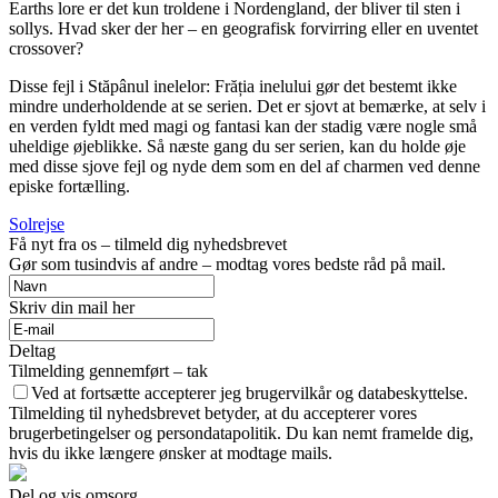
Earths lore er det kun troldene i Nordengland, der bliver til sten i
sollys. Hvad sker der her – en geografisk forvirring eller en uventet
crossover?
Disse fejl i Stăpânul inelelor: Frăția inelului gør det bestemt ikke
mindre underholdende at se serien. Det er sjovt at bemærke, at selv i
en verden fyldt med magi og fantasi kan der stadig være nogle små
uheldige øjeblikke. Så næste gang du ser serien, kan du holde øje
med disse sjove fejl og nyde dem som en del af charmen ved denne
episke fortælling.
Solrejse
Få nyt fra os – tilmeld dig nyhedsbrevet
Gør som tusindvis af andre – modtag vores bedste råd på mail.
Skriv din mail her
Deltag
Tilmelding gennemført – tak
Ved at fortsætte accepterer jeg brugervilkår og databeskyttelse.
Tilmelding til nyhedsbrevet betyder, at du accepterer vores
brugerbetingelser og persondatapolitik. Du kan nemt framelde dig,
hvis du ikke længere ønsker at modtage mails.
Del og vis omsorg