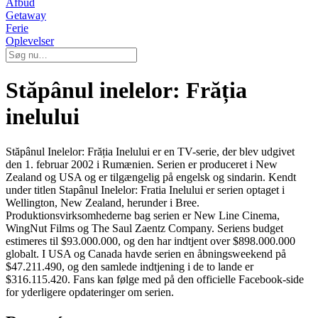
Afbud
Getaway
Ferie
Oplevelser
Stăpânul inelelor: Frăția
inelului
Stăpânul Inelelor: Frăția Inelului er en TV-serie, der blev udgivet
den 1. februar 2002 i Rumænien. Serien er produceret i New
Zealand og USA og er tilgængelig på engelsk og sindarin. Kendt
under titlen Stapânul Inelelor: Fratia Inelului er serien optaget i
Wellington, New Zealand, herunder i Bree.
Produktionsvirksomhederne bag serien er New Line Cinema,
WingNut Films og The Saul Zaentz Company. Seriens budget
estimeres til $93.000.000, og den har indtjent over $898.000.000
globalt. I USA og Canada havde serien en åbningsweekend på
$47.211.490, og den samlede indtjening i de to lande er
$316.115.420. Fans kan følge med på den officielle Facebook-side
for yderligere opdateringer om serien.