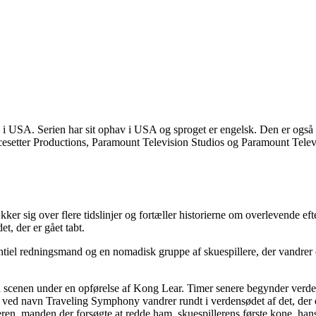
1 i USA. Serien har sit ophav i USA og sproget er engelsk. Den er ogs
etter Productions, Paramount Television Studios og Paramount Televisio
ækker sig over flere tidslinjer og fortæller historierne om overlevende
t, der er gået tabt.
tiel redningsmand og en nomadisk gruppe af skuespillere, der vandrer o
 scenen under en opførelse af Kong Lear. Timer senere begynder verden
rup ved navn Traveling Symphony vandrer rundt i verdensødet af det, der e
eren, manden der forsøgte at redde ham, skuespillerens første kone, ha