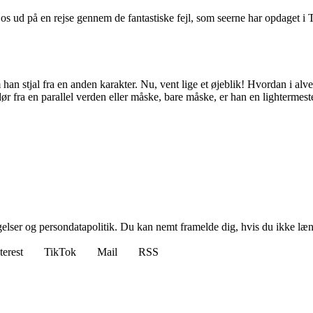
e os ud på en rejse gennem de fantastiske fejl, som seerne har opdaget 
an stjal fra en anden karakter. Nu, vent lige et øjeblik! Hvordan i alverd
 fra en parallel verden eller måske, bare måske, er han en lightermes
ngelser og persondatapolitik. Du kan nemt framelde dig, hvis du ikke læ
terest
TikTok
Mail
RSS