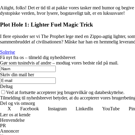
Aiiight, folks! Det er tid til at pakke vores tasker med humor og begiv
dystopiske verden, hvor lysere, bogstaveligt talt, er en luksusvare!
Plot Hole 1: Lighter Fuel Magic Trick
I flere episoder ser vi The Prophet lege med en Zippo-agtig lighter, som h
sammenbruddet af civilisationen? Måske har han en hemmelig leverandør
Solrejse
Få nyt fra os – tilmeld dig nyhedsbrevet
Gør som tusindvis af andre – modtag vores bedste råd på mail.
Skriv din mail her
Deltag
Ved at fortsætte accepterer jeg brugervilkår og databeskyttelse.
Tilmelding til nyhedsbrevet betyder, at du accepterer vores brugerbeti
Del og vis omsorg
X
Facebook
Instagram
LinkedIn
YouTube
Pin
Lær os at kende
Henvendelse
PR
Annoncer