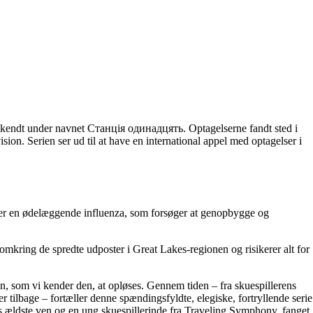
å kendt under navnet Станція одинадцять. Optagelserne fandt sted i
n. Serien ser ud til at have en international appel med optagelser i
 efter en ødelæggende influenza, som forsøger at genopbygge og
mkring de spredte udposter i Great Lakes-regionen og risikerer alt for
, som vi kender den, at opløses. Gennem tiden – fra skuespillerens
r tilbage – fortæller denne spændingsfyldte, elegiske, fortryllende serie
ns ældste ven og en ung skuespillerinde fra Traveling Symphony, fanget