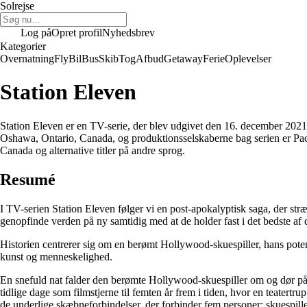
Solrejse
Log på
Opret profil
Nyhedsbrev
Kategorier
Overnatning
Fly
Bil
Bus
Skib
Tog
Afbud
Getaway
Ferie
Oplevelser
Station Eleven
Station Eleven er en TV-serie, der blev udgivet den 16. december 202
Oshawa, Ontario, Canada, og produktionsselskaberne bag serien er Paces
Canada og alternative titler på andre sprog.
Resumé
I TV-serien Station Eleven følger vi en post-apokalyptisk saga, der str
genopfinde verden på ny samtidig med at de holder fast i det bedste af de
Historien centrerer sig om en berømt Hollywood-skuespiller, hans poten
kunst og menneskelighed.
En snefuld nat falder den berømte Hollywood-skuespiller om og dør på
tidlige dage som filmstjerne til femten år frem i tiden, hvor en teatert
de underlige skæbneforbindelser, der forbinder fem personer: skuespill