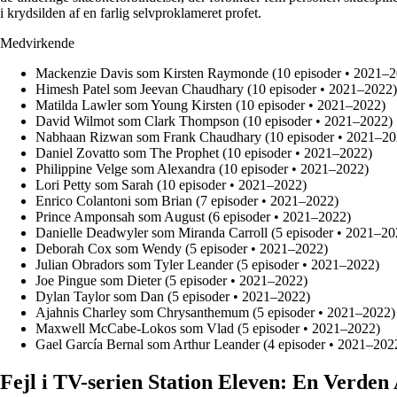
i krydsilden af en farlig selvproklameret profet.
Medvirkende
Mackenzie Davis som Kirsten Raymonde (10 episoder • 2021–2
Himesh Patel som Jeevan Chaudhary (10 episoder • 2021–2022)
Matilda Lawler som Young Kirsten (10 episoder • 2021–2022)
David Wilmot som Clark Thompson (10 episoder • 2021–2022)
Nabhaan Rizwan som Frank Chaudhary (10 episoder • 2021–20
Daniel Zovatto som The Prophet (10 episoder • 2021–2022)
Philippine Velge som Alexandra (10 episoder • 2021–2022)
Lori Petty som Sarah (10 episoder • 2021–2022)
Enrico Colantoni som Brian (7 episoder • 2021–2022)
Prince Amponsah som August (6 episoder • 2021–2022)
Danielle Deadwyler som Miranda Carroll (5 episoder • 2021–20
Deborah Cox som Wendy (5 episoder • 2021–2022)
Julian Obradors som Tyler Leander (5 episoder • 2021–2022)
Joe Pingue som Dieter (5 episoder • 2021–2022)
Dylan Taylor som Dan (5 episoder • 2021–2022)
Ajahnis Charley som Chrysanthemum (5 episoder • 2021–2022)
Maxwell McCabe-Lokos som Vlad (5 episoder • 2021–2022)
Gael García Bernal som Arthur Leander (4 episoder • 2021–202
Fejl i TV-serien Station Eleven: En Verden