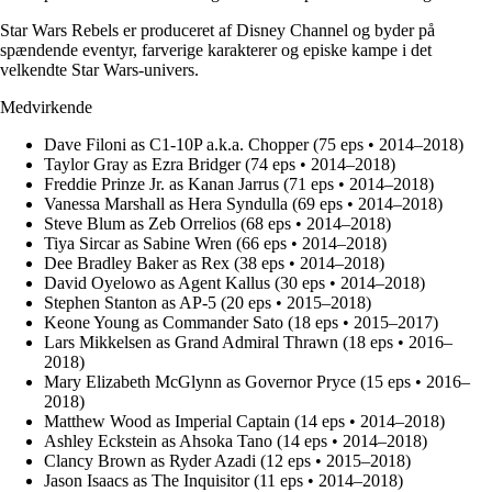
Star Wars Rebels er produceret af Disney Channel og byder på
spændende eventyr, farverige karakterer og episke kampe i det
velkendte Star Wars-univers.
Medvirkende
Dave Filoni as C1-10P a.k.a. Chopper (75 eps • 2014–2018)
Taylor Gray as Ezra Bridger (74 eps • 2014–2018)
Freddie Prinze Jr. as Kanan Jarrus (71 eps • 2014–2018)
Vanessa Marshall as Hera Syndulla (69 eps • 2014–2018)
Steve Blum as Zeb Orrelios (68 eps • 2014–2018)
Tiya Sircar as Sabine Wren (66 eps • 2014–2018)
Dee Bradley Baker as Rex (38 eps • 2014–2018)
David Oyelowo as Agent Kallus (30 eps • 2014–2018)
Stephen Stanton as AP-5 (20 eps • 2015–2018)
Keone Young as Commander Sato (18 eps • 2015–2017)
Lars Mikkelsen as Grand Admiral Thrawn (18 eps • 2016–
2018)
Mary Elizabeth McGlynn as Governor Pryce (15 eps • 2016–
2018)
Matthew Wood as Imperial Captain (14 eps • 2014–2018)
Ashley Eckstein as Ahsoka Tano (14 eps • 2014–2018)
Clancy Brown as Ryder Azadi (12 eps • 2015–2018)
Jason Isaacs as The Inquisitor (11 eps • 2014–2018)