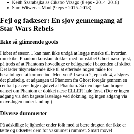
Keith Szarabajka as Cikatro Vizago (8 eps • 2014–2018)
Sam Witwer as Maul (9 eps • 2015–2018)
Fejl og fadæser: En sjov gennemgang af
Star Wars Rebels
Ikke så glimrende goofs
I løbet af sæson 1 kan man ikke undgå at lægge mærke til, hvordan
rumskibet Phantom konstant dokker med rumskibet Ghost næse først,
på trods af at Phantoms hovedluge er beliggende i bagenden af skibet.
Det lader tilsyneladende ikke til at efterlade nogen måde for
besætningen at komme ind. Men vent! I sæson 2, episode 4, afsløres
det pludselig, at adgangen til Phantom fra Ghost foregår gennem en
centralt placeret luge i gulvet af Phantom. Så den luge kan bruges
uanset om Phantom er dokket næse ELLER hale først. (Der er ingen
adgang via den bageste lasteluge ved dokning, og ingen adgang via
mave-lugen under landing.)
Diverse dummerter
På adskillige lejligheder ender folk med at bære dragter, der ikke er
tætte og udsætter dem for vakuumet i rummet. Smart move!