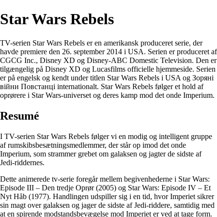
Star Wars Rebels
TV-serien Star Wars Rebels er en amerikansk produceret serie, der
havde premiere den 26. september 2014 i USA. Serien er produceret af
CGCG Inc., Disney XD og Disney-ABC Domestic Television. Den er
tilgængelig på Disney XD og Lucasfilms officielle hjemmeside. Serien
er på engelsk og kendt under titlen Star Wars Rebels i USA og Зоряні
війни Повстанці internationalt. Star Wars Rebels følger et hold af
oprørere i Star Wars-universet og deres kamp mod det onde Imperium.
Resumé
I TV-serien Star Wars Rebels følger vi en modig og intelligent gruppe
af rumskibsbesætningsmedlemmer, der står op imod det onde
Imperium, som strammer grebet om galaksen og jagter de sidste af
Jedi-riddernes.
Dette animerede tv-serie foregår mellem begivenhederne i Star Wars:
Episode III – Den tredje Oprør (2005) og Star Wars: Episode IV – Et
Nyt Håb (1977). Handlingen udspiller sig i en tid, hvor Imperiet sikrer
sin magt over galaksen og jager de sidste af Jedi-riddere, samtidig med
at en spirende modstandsbevægelse mod Imperiet er ved at tage form.