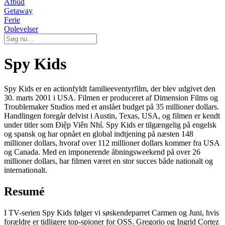
Afbud
Getaway
Ferie
Oplevelser
Spy Kids
Spy Kids er en actionfyldt familieeventyrfilm, der blev udgivet den
30. marts 2001 i USA. Filmen er produceret af Dimension Films og
Troublemaker Studios med et anslået budget på 35 millioner dollars.
Handlingen foregår delvist i Austin, Texas, USA, og filmen er kendt
under titler som Điệp Viên Nhí. Spy Kids er tilgængelig på engelsk
og spansk og har opnået en global indtjening på næsten 148
millioner dollars, hvoraf over 112 millioner dollars kommer fra USA
og Canada. Med en imponerende åbningsweekend på over 26
millioner dollars, har filmen været en stor succes både nationalt og
internationalt.
Resumé
I TV-serien Spy Kids følger vi søskendeparret Carmen og Juni, hvis
forældre er tidligere top-spioner for OSS. Gregorio og Ingrid Cortez