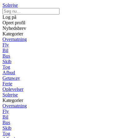
Solrejse
Log på
Opret profil
Nyhedsbrev
Kategorier
Overnatning
Fly
Bil
Bus
Skib
Tog
Afbud
Getaway
Ferie
Oplevelser
Solrejse
Kategorier
Overnatning
Fly
Bil
Bus
Skib
Tog