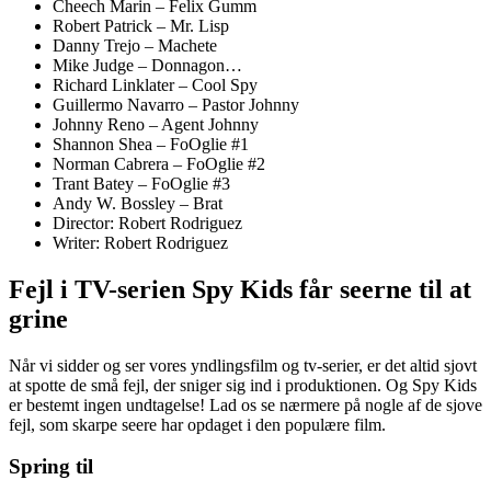
Cheech Marin – Felix Gumm
Robert Patrick – Mr. Lisp
Danny Trejo – Machete
Mike Judge – Donnagon…
Richard Linklater – Cool Spy
Guillermo Navarro – Pastor Johnny
Johnny Reno – Agent Johnny
Shannon Shea – FoOglie #1
Norman Cabrera – FoOglie #2
Trant Batey – FoOglie #3
Andy W. Bossley – Brat
Director: Robert Rodriguez
Writer: Robert Rodriguez
Fejl i TV-serien Spy Kids får seerne til at
grine
Når vi sidder og ser vores yndlingsfilm og tv-serier, er det altid sjovt
at spotte de små fejl, der sniger sig ind i produktionen. Og Spy Kids
er bestemt ingen undtagelse! Lad os se nærmere på nogle af de sjove
fejl, som skarpe seere har opdaget i den populære film.
Spring til