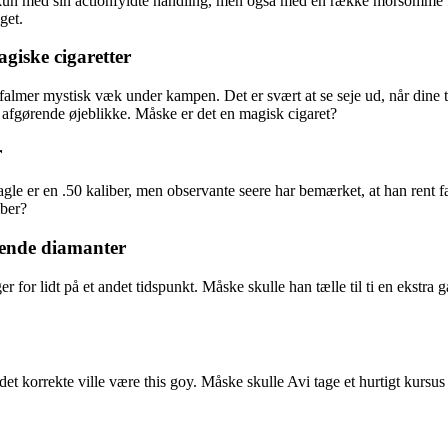
 med sin actionfyldte handling, men også med en række morsomme fejl, d
get.
giske cigaretter
almer mystisk væk under kampen. Det er svært at se seje ud, når dine 
 afgørende øjeblikke. Måske er det en magisk cigaret?
r
e er en .50 kaliber, men observante seere har bemærket, at han rent fakt
iber?
tende diamanter
er for lidt på et andet tidspunkt. Måske skulle han tælle til ti en eks
 det korrekte ville være this goy. Måske skulle Avi tage et hurtigt kurs