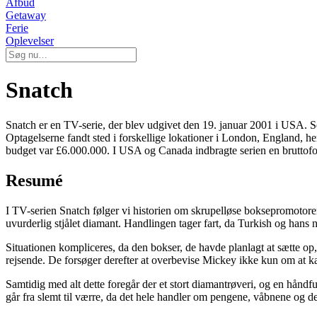
Afbud
Getaway
Ferie
Oplevelser
Snatch
Snatch er en TV-serie, der blev udgivet den 19. januar 2001 i USA. S
Optagelserne fandt sted i forskellige lokationer i London, England,
budget var £6.000.000. I USA og Canada indbragte serien en bruttofort
Resumé
I TV-serien Snatch følger vi historien om skrupelløse boksepromotorer
uvurderlig stjålet diamant. Handlingen tager fart, da Turkish og han
Situationen kompliceres, da den bokser, de havde planlagt at sætte op
rejsende. De forsøger derefter at overbevise Mickey ikke kun om at
Samtidig med alt dette foregår der et stort diamantrøveri, og en hånd
går fra slemt til værre, da det hele handler om pengene, våbnene og 