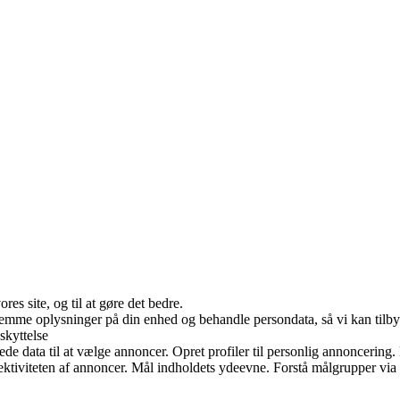
es site, og til at gøre det bedre.
 gemme oplysninger på din enhed og behandle persondata, så vi kan tilb
skyttelse
data til at vælge annoncer. Opret profiler til personlig annoncering. Br
ffektiviteten af annoncer. Mål indholdets ydeevne. Forstå målgrupper via