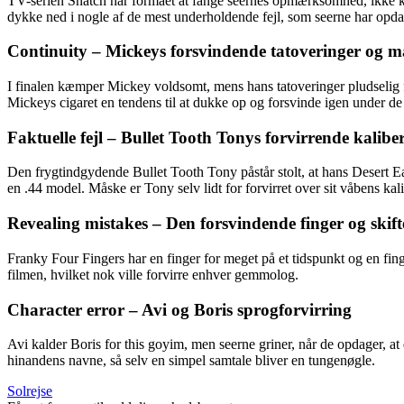
TV-serien Snatch har formået at fange seernes opmærksomhed, ikke kun
dykke ned i nogle af de mest underholdende fejl, som seerne har opda
Continuity – Mickeys forsvindende tatoveringer og ma
I finalen kæmper Mickey voldsomt, mens hans tatoveringer pludselig f
Mickeys cigaret en tendens til at dukke op og forsvinde igen under de
Faktuelle fejl – Bullet Tooth Tonys forvirrende kalibe
Den frygtindgydende Bullet Tooth Tony påstår stolt, at hans Desert Eagl
en .44 model. Måske er Tony selv lidt for forvirret over sit våbens kal
Revealing mistakes – Den forsvindende finger og skif
Franky Four Fingers har en finger for meget på et tidspunkt og en fing
filmen, hvilket nok ville forvirre enhver gemmolog.
Character error – Avi og Boris sprogforvirring
Avi kalder Boris for this goyim, men seerne griner, når de opdager, at
hinandens navne, så selv en simpel samtale bliver en tungenøgle.
Solrejse