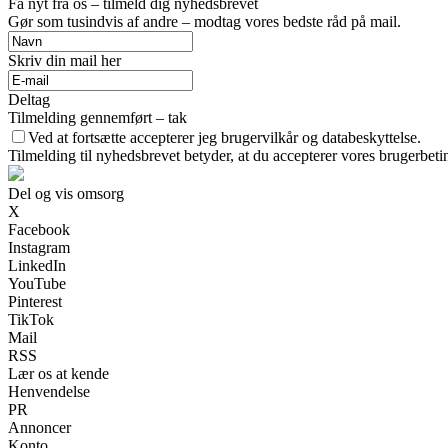
Få nyt fra os – tilmeld dig nyhedsbrevet
Gør som tusindvis af andre – modtag vores bedste råd på mail.
Skriv din mail her
Deltag
Tilmelding gennemført – tak
Ved at fortsætte accepterer jeg brugervilkår og databeskyttelse.
Tilmelding til nyhedsbrevet betyder, at du accepterer vores brugerbet
Del og vis omsorg
X
Facebook
Instagram
LinkedIn
YouTube
Pinterest
TikTok
Mail
RSS
Lær os at kende
Henvendelse
PR
Annoncer
Konto