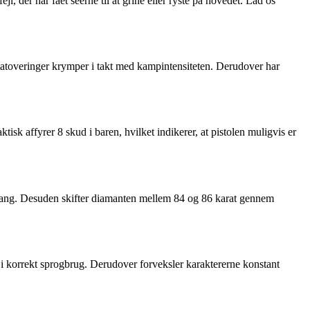
er har fået seerne til at grine eller ryste på hovedet. Lad os
tatoveringer krymper i takt med kampintensiteten. Derudover har
isk affyrer 8 skud i baren, hvilket indikerer, at pistolen muligvis er
tra gang. Desuden skifter diamanten mellem 84 og 86 karat gennem
us i korrekt sprogbrug. Derudover forveksler karaktererne konstant