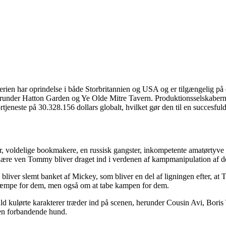
erien har oprindelse i både Storbritannien og USA og er tilgængelig på
 herunder Hatton Garden og Ye Olde Mitre Tavern. Produktionsselskaber
jeneste på 30.328.156 dollars globalt, hvilket gør den til en succesfu
, voldelige bookmakere, en russisk gangster, inkompetente amatørtyve o
s nære ven Tommy bliver draget ind i verdenen af kampmanipulation af 
, bliver slemt banket af Mickey, som bliver en del af ligningen efter, a
 kæmpe for dem, men også om at tabe kampen for dem.
fuld kulørte karakterer træder ind på scenen, herunder Cousin Avi, Bor
den forbandende hund.