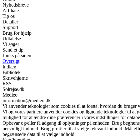
Nyhedsbreve
Affiliate
Tip os
Detaljer
Support
Brug for hjælp
Udtalelse
Vi søger
Send et tip
Links på siden
Oversigt
Indlæg
Bibliotek
Skrivehjørne
RSS
Solrejse.dk
Medieo
information@medieo.dk
Vi anvender teknologier som cookies til at forstå, hvordan du bruger vor
Vi og vores partnere anvender cookies og lignende teknologier til at
mulighed for at ændre dine præferencer i vores indstillinger for databe
Opbevar og/eller få adgang til oplysninger på enheden. Brug begrænsede 
personligt indhold. Brug profiler til at vælge relevant indhold. Mål e
begrænsede data til at vælge indhold
Konfiguration