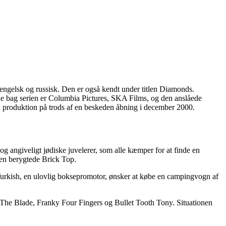
 engelsk og russisk. Den er også kendt under titlen Diamonds.
ne bag serien er Columbia Pictures, SKA Films, og den anslåede
ld produktion på trods af en beskeden åbning i december 2000.
g angiveligt jødiske juvelerer, som alle kæmper for at finde en
den berygtede Brick Top.
t Turkish, en ulovlig boksepromotor, ønsker at købe en campingvogn af
is The Blade, Franky Four Fingers og Bullet Tooth Tony. Situationen