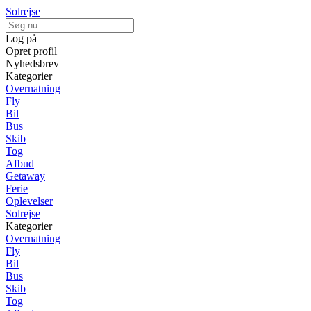
Solrejse
Log på
Opret profil
Nyhedsbrev
Kategorier
Overnatning
Fly
Bil
Bus
Skib
Tog
Afbud
Getaway
Ferie
Oplevelser
Solrejse
Kategorier
Overnatning
Fly
Bil
Bus
Skib
Tog