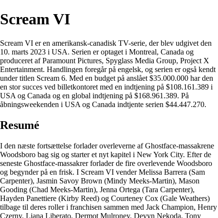
Scream VI
Scream VI er en amerikansk-canadisk TV-serie, der blev udgivet den
10. marts 2023 i USA. Serien er optaget i Montreal, Canada og
produceret af Paramount Pictures, Spyglass Media Group, Project X
Entertainment. Handlingen foregår på engelsk, og serien er også kendt
under titlen Scream 6. Med en budget på anslået $35.000.000 har den
en stor succes ved billetkontoret med en indtjening på $108.161.389 i
USA og Canada og en global indtjening på $168.961.389. På
åbningsweekenden i USA og Canada indtjente serien $44.447.270.
Resumé
I den næste fortsættelse forlader overleverne af Ghostface-massakrene
Woodsboro bag sig og starter et nyt kapitel i New York City. Efter de
seneste Ghostface-massakrer forlader de fire overlevende Woodsboro
og begynder på en frisk. I Scream VI vender Melissa Barrera (Sam
Carpenter), Jasmin Savoy Brown (Mindy Meeks-Martin), Mason
Gooding (Chad Meeks-Martin), Jenna Ortega (Tara Carpenter),
Hayden Panettiere (Kirby Reed) og Courteney Cox (Gale Weathers)
tilbage til deres roller i franchisen sammen med Jack Champion, Henry
Czerny, Liana Liberato, Dermot Mulroney, Devyn Nekoda, Tony