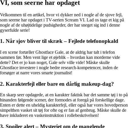
VI, som seerne har opdaget
Velkommen til en artikel, hvor vi dykker ned i nogle af de sjove fejl,
som seerne har opdaget i TV-serien Scream VI. Lad os tage et kig på
nogle af de uhøjtidelige pudsigheder, der har sneget sig ind i denne
gyserfulde serie!
1. Når sjov bliver til skræk – Fejlede telefonopkald
I en scene fortæller Ghostface Gale, at de aldrig har talt i telefon
sammen før. Men vent lige et øjeblik – hvordan kan morderne vide
dette? Det er jo kun noget, Gale selv ville vide! Måske skulle
Ghostface investere i nogle bedre research-kompetencer, inden de
forsøger at narre vores smarte journalist!
2. Karakterfejl eller bare en dårlig makeup-dag?
En skarp seer opdagede, at en karakter faktisk bar det samme tøj i to på
hinanden følgende scener, der formodes at foregå på forskellige dage.
Enten er dette en uheldig karakterfejl, eller også har vores hovedperson
simpelthen vasket sit tøj for ofte og er fan af genbrug. Måske skulle de
have inkluderet en vaskeinstruktion i rollebeskrivelsen!
3. Spoiler alert – Mysteriet om de manglende