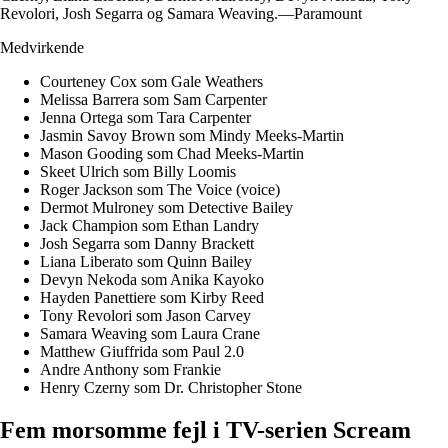
Revolori, Josh Segarra og Samara Weaving.—Paramount
Medvirkende
Courteney Cox som Gale Weathers
Melissa Barrera som Sam Carpenter
Jenna Ortega som Tara Carpenter
Jasmin Savoy Brown som Mindy Meeks-Martin
Mason Gooding som Chad Meeks-Martin
Skeet Ulrich som Billy Loomis
Roger Jackson som The Voice (voice)
Dermot Mulroney som Detective Bailey
Jack Champion som Ethan Landry
Josh Segarra som Danny Brackett
Liana Liberato som Quinn Bailey
Devyn Nekoda som Anika Kayoko
Hayden Panettiere som Kirby Reed
Tony Revolori som Jason Carvey
Samara Weaving som Laura Crane
Matthew Giuffrida som Paul 2.0
Andre Anthony som Frankie
Henry Czerny som Dr. Christopher Stone
Fem morsomme fejl i TV-serien Scream