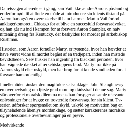
Da retssagen allerede er i gang, kan Vail ikke ændre Aarons påstand og
er derfor nødt til at finde en måde at introducere sin klients tilstand på.
Aaron har også en overraskelse til ham i ærmet. Martin Vail forlod
anklagerkontoret i Chicago for at blive en succesfuld forsvarsadvokat,
og han går nu ind i kampen for at forsvare Aaron Stampler, en naiv
nittenårig dreng fra Kentucky, der beskyldes for mordet på ærkebiskop
Rushman.
Historien, som Aaron fortæller Marty, er rystende, hvor han hævder at
have været vidne til mordet begået af en tredjepart, inden han mistede
bevidstheden. Selv husker han ingenting fra blackout-perioden, hvor
han vågnede dækket af ærkebiskoppens blod. Marty tror ikke på
Aarons skyld eller uskyld, men har brug for at kende sandheden for at
forsvare ham ordentligt.
I mellemtiden ønsker den magtfulde statsanklager John Shaughnessy
en overbevisning om første grad mord og dødsstraf i denne sag. Marty
står overfor et moralsk dilemma mens han forsøger at samle relevante
oplysninger for at bygge en troværdig forsvarssag for sin klient. Tv-
serien udforsker spørgsmålet om skyld, uskyld og motivation bag en
tilsyneladende åbenlys mordanklage, og sætter karakterenes moralske
og professionelle overbevisninger på en prøve.
Medvirkende