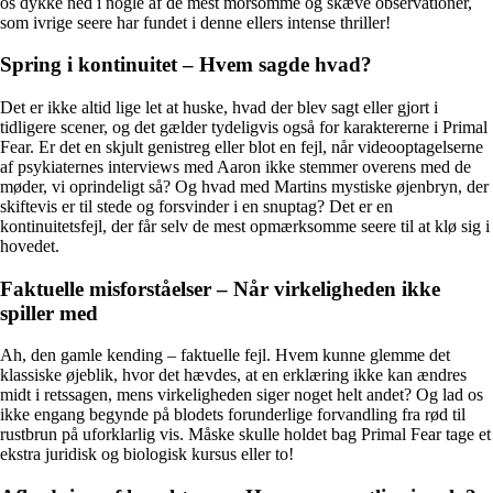
os dykke ned i nogle af de mest morsomme og skæve observationer,
som ivrige seere har fundet i denne ellers intense thriller!
Spring i kontinuitet – Hvem sagde hvad?
Det er ikke altid lige let at huske, hvad der blev sagt eller gjort i
tidligere scener, og det gælder tydeligvis også for karaktererne i Primal
Fear. Er det en skjult genistreg eller blot en fejl, når videooptagelserne
af psykiaternes interviews med Aaron ikke stemmer overens med de
møder, vi oprindeligt så? Og hvad med Martins mystiske øjenbryn, der
skiftevis er til stede og forsvinder i en snuptag? Det er en
kontinuitetsfejl, der får selv de mest opmærksomme seere til at klø sig i
hovedet.
Faktuelle misforståelser – Når virkeligheden ikke
spiller med
Ah, den gamle kending – faktuelle fejl. Hvem kunne glemme det
klassiske øjeblik, hvor det hævdes, at en erklæring ikke kan ændres
midt i retssagen, mens virkeligheden siger noget helt andet? Og lad os
ikke engang begynde på blodets forunderlige forvandling fra rød til
rustbrun på uforklarlig vis. Måske skulle holdet bag Primal Fear tage et
ekstra juridisk og biologisk kursus eller to!