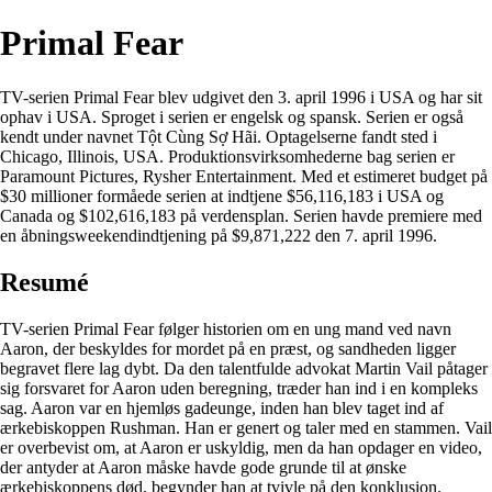
Primal Fear
TV-serien Primal Fear blev udgivet den 3. april 1996 i USA og har sit
ophav i USA. Sproget i serien er engelsk og spansk. Serien er også
kendt under navnet Tột Cùng Sợ Hãi. Optagelserne fandt sted i
Chicago, Illinois, USA. Produktionsvirksomhederne bag serien er
Paramount Pictures, Rysher Entertainment. Med et estimeret budget på
$30 millioner formåede serien at indtjene $56,116,183 i USA og
Canada og $102,616,183 på verdensplan. Serien havde premiere med
en åbningsweekendindtjening på $9,871,222 den 7. april 1996.
Resumé
TV-serien Primal Fear følger historien om en ung mand ved navn
Aaron, der beskyldes for mordet på en præst, og sandheden ligger
begravet flere lag dybt. Da den talentfulde advokat Martin Vail påtager
sig forsvaret for Aaron uden beregning, træder han ind i en kompleks
sag. Aaron var en hjemløs gadeunge, inden han blev taget ind af
ærkebiskoppen Rushman. Han er genert og taler med en stammen. Vail
er overbevist om, at Aaron er uskyldig, men da han opdager en video,
der antyder at Aaron måske havde gode grunde til at ønske
ærkebiskoppens død, begynder han at tvivle på den konklusion.