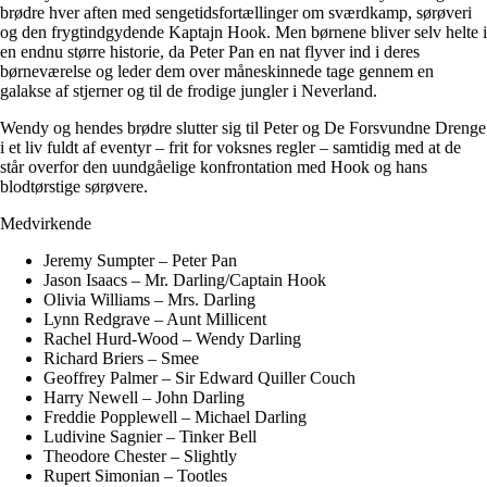
brødre hver aften med sengetidsfortællinger om sværdkamp, sørøveri
og den frygtindgydende Kaptajn Hook. Men børnene bliver selv helte i
en endnu større historie, da Peter Pan en nat flyver ind i deres
børneværelse og leder dem over måneskinnede tage gennem en
galakse af stjerner og til de frodige jungler i Neverland.
Wendy og hendes brødre slutter sig til Peter og De Forsvundne Drenge
i et liv fuldt af eventyr – frit for voksnes regler – samtidig med at de
står overfor den uundgåelige konfrontation med Hook og hans
blodtørstige sørøvere.
Medvirkende
Jeremy Sumpter – Peter Pan
Jason Isaacs – Mr. Darling/Captain Hook
Olivia Williams – Mrs. Darling
Lynn Redgrave – Aunt Millicent
Rachel Hurd-Wood – Wendy Darling
Richard Briers – Smee
Geoffrey Palmer – Sir Edward Quiller Couch
Harry Newell – John Darling
Freddie Popplewell – Michael Darling
Ludivine Sagnier – Tinker Bell
Theodore Chester – Slightly
Rupert Simonian – Tootles