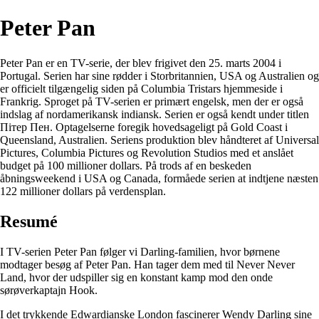
Peter Pan
Peter Pan er en TV-serie, der blev frigivet den 25. marts 2004 i
Portugal. Serien har sine rødder i Storbritannien, USA og Australien og
er officielt tilgængelig siden på Columbia Tristars hjemmeside i
Frankrig. Sproget på TV-serien er primært engelsk, men der er også
indslag af nordamerikansk indiansk. Serien er også kendt under titlen
Пітер Пен. Optagelserne foregik hovedsageligt på Gold Coast i
Queensland, Australien. Seriens produktion blev håndteret af Universal
Pictures, Columbia Pictures og Revolution Studios med et anslået
budget på 100 millioner dollars. På trods af en beskeden
åbningsweekend i USA og Canada, formåede serien at indtjene næsten
122 millioner dollars på verdensplan.
Resumé
I TV-serien Peter Pan følger vi Darling-familien, hvor børnene
modtager besøg af Peter Pan. Han tager dem med til Never Never
Land, hvor der udspiller sig en konstant kamp mod den onde
sørøverkaptajn Hook.
I det trykkende Edwardianske London fascinerer Wendy Darling sine