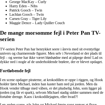
George MacKay – Curly
Harry Eden – Nibs
Patrick Gooch – Twin
Lachlan Gooch – Twin
Carsen Gray – Tiger Lily
Maggie Dence – Lady Quiller Couch
De mange morsomme fejl i Peter Pan TV-
serien
TV-serien Peter Pan har henrykket seere i årevis med sit eventyrlige
univers og charmerende figurer. Men selv i Neverland er der plads til
fejl – og seerne har ikke været blødsødne med at påpege dem! Lad os
dykke ned i nogle af de underholdende brølere, der er blevet opdaget.
Fortløbende fejl
I en scene opdager piraterne, at krokodillen er oppe i riggen, og Hook
holder først Michael, inden han kaster ham ned på jorden. Men da
Hook vender tilbage med våben, er det pludselig John, som ligger på
jorden (og får et spark), selvom Michael stadig sidder sammen med de
fortabte drenge. Kaos i krokodillejagten, eller hvad?!
I en anden scene, når John og Michael første gang prøver at flyve,