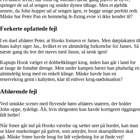
springer de ud af sengen og smider dynen tilbage. Men et øjeblik
senere, da John hopper ud af sengen igen, er begge senge perfekt redt.
Måske har Peter Pan en hemmelig fe-fixing evne vi ikke kender til?
Forkerte opfattede fejl
I en duel afslører Peter, at Hooks fornavn er James. Men dørplakaten til
hans kahyt siger Jas., hvilket er en almindelig forkortelse for James. Så
næste gang du tror det staves med Jason, så tænk igen!
Kaptajn Hook vælger et dobbeltklinget krog, inden han går i land for
at fange de fortabte drenge. Men under kampen bærer han pludselig en
almindelig krog med en enkelt klinge. Måske havde han en
reservekrog gemt i kahytten, klar til enhver krog-nødsituation?
Afslørende fejl
Ved smukke scener med flyvende børn afsløres snørren, der holder
John oppe, tydeligt. Åh, hvis dirigenten kun havde korrigeret riggingen
lidt bedre!
Når Smee går ind på Hooks værelse og sætter uret på bordet, kan man
se klare markeringer på gulvet, som antyder, hvor skuespilleren skal
gå. Måske Smee havde brug for lidt vejledning for at finde vej!