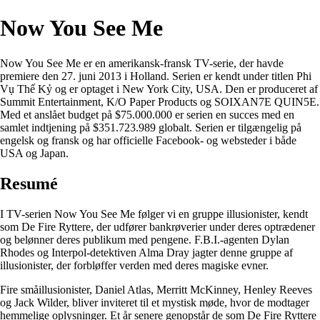
Now You See Me
Now You See Me er en amerikansk-fransk TV-serie, der havde
premiere den 27. juni 2013 i Holland. Serien er kendt under titlen Phi
Vụ Thế Kỷ og er optaget i New York City, USA. Den er produceret af
Summit Entertainment, K/O Paper Products og SOIXAN7E QUIN5E.
Med et anslået budget på $75.000.000 er serien en succes med en
samlet indtjening på $351.723.989 globalt. Serien er tilgængelig på
engelsk og fransk og har officielle Facebook- og websteder i både
USA og Japan.
Resumé
I TV-serien Now You See Me følger vi en gruppe illusionister, kendt
som De Fire Ryttere, der udfører bankrøverier under deres optrædener
og belønner deres publikum med pengene. F.B.I.-agenten Dylan
Rhodes og Interpol-detektiven Alma Dray jagter denne gruppe af
illusionister, der forbløffer verden med deres magiske evner.
Fire småillusionister, Daniel Atlas, Merritt McKinney, Henley Reeves
og Jack Wilder, bliver inviteret til et mystisk møde, hvor de modtager
hemmelige oplysninger. Et år senere genopstår de som De Fire Ryttere