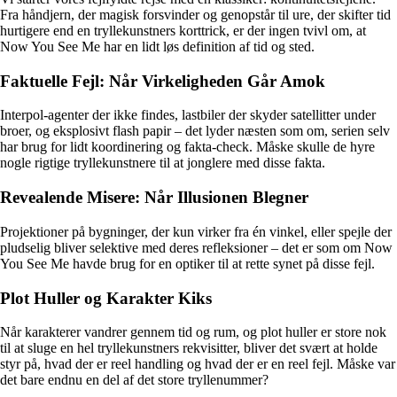
Fra håndjern, der magisk forsvinder og genopstår til ure, der skifter tid
hurtigere end en tryllekunstners korttrick, er der ingen tvivl om, at
Now You See Me har en lidt løs definition af tid og sted.
Faktuelle Fejl: Når Virkeligheden Går Amok
Interpol-agenter der ikke findes, lastbiler der skyder satellitter under
broer, og eksplosivt flash papir – det lyder næsten som om, serien selv
har brug for lidt koordinering og fakta-check. Måske skulle de hyre
nogle rigtige tryllekunstnere til at jonglere med disse fakta.
Revealende Misere: Når Illusionen Blegner
Projektioner på bygninger, der kun virker fra én vinkel, eller spejle der
pludselig bliver selektive med deres refleksioner – det er som om Now
You See Me havde brug for en optiker til at rette synet på disse fejl.
Plot Huller og Karakter Kiks
Når karakterer vandrer gennem tid og rum, og plot huller er store nok
til at sluge en hel tryllekunstners rekvisitter, bliver det svært at holde
styr på, hvad der er reel handling og hvad der er en reel fejl. Måske var
det bare endnu en del af det store tryllenummer?