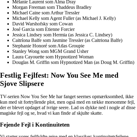
Mélanie Laurent som Alma Dray
Morgan Freeman som Thaddeus Bradley
Michael Caine som Arthur Tressler
Michael Kelly som Agent Fuller (as Michael J. Kelly)
David Warshofsky som Cowan
José Garcia som Etienne Forcier
Jessica Lindsey som Hermia (as Jessica C. Lindsey)
Caitríona Balfe som Jasmine Tressler (as Caitriona Balfe)
Stephanie Honoré som Atlas Groupie
Stanley Wong som MGM Grand Usher
Laura Cayouette som Hypnotized Woman
Douglas M. Griffin som Hypnotized Man (as Doug M. Griffin)
Festlig Fejlfest: Now You See Me med
Sjove Slipsere
TV-serien Now You See Me har fanget seernes opmærksomhed, ikke
kun med sit fortryllende plot, men også med en række morsomme fejl,
der er blevet opdaget af ivrige seere. Lad os dykke ned i nogle af disse
magiske fejl og se, hvad vi kan finde af skjulte skatte.
Fejende Fejl i Kontinuiteten
Vi starter vores fejlfyldte rejse med en klassiker: kontinuitetsfejlene.