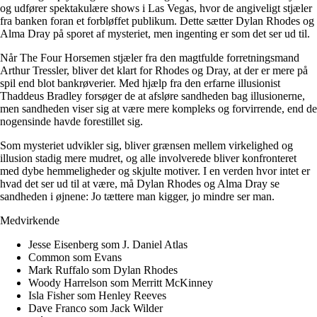
og udfører spektakulære shows i Las Vegas, hvor de angiveligt stjæler
fra banken foran et forbløffet publikum. Dette sætter Dylan Rhodes og
Alma Dray på sporet af mysteriet, men ingenting er som det ser ud til.
Når The Four Horsemen stjæler fra den magtfulde forretningsmand
Arthur Tressler, bliver det klart for Rhodes og Dray, at der er mere på
spil end blot bankrøverier. Med hjælp fra den erfarne illusionist
Thaddeus Bradley forsøger de at afsløre sandheden bag illusionerne,
men sandheden viser sig at være mere kompleks og forvirrende, end de
nogensinde havde forestillet sig.
Som mysteriet udvikler sig, bliver grænsen mellem virkelighed og
illusion stadig mere mudret, og alle involverede bliver konfronteret
med dybe hemmeligheder og skjulte motiver. I en verden hvor intet er
hvad det ser ud til at være, må Dylan Rhodes og Alma Dray se
sandheden i øjnene: Jo tættere man kigger, jo mindre ser man.
Medvirkende
Jesse Eisenberg som J. Daniel Atlas
Common som Evans
Mark Ruffalo som Dylan Rhodes
Woody Harrelson som Merritt McKinney
Isla Fisher som Henley Reeves
Dave Franco som Jack Wilder