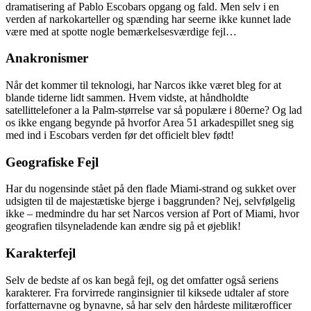
dramatisering af Pablo Escobars opgang og fald. Men selv i en
verden af narkokarteller og spænding har seerne ikke kunnet lade
være med at spotte nogle bemærkelsesværdige fejl…
Anakronismer
Når det kommer til teknologi, har Narcos ikke været bleg for at
blande tiderne lidt sammen. Hvem vidste, at håndholdte
satellittelefoner a la Palm-størrelse var så populære i 80erne? Og lad
os ikke engang begynde på hvorfor Area 51 arkadespillet sneg sig
med ind i Escobars verden før det officielt blev født!
Geografiske Fejl
Har du nogensinde stået på den flade Miami-strand og sukket over
udsigten til de majestætiske bjerge i baggrunden? Nej, selvfølgelig
ikke – medmindre du har set Narcos version af Port of Miami, hvor
geografien tilsyneladende kan ændre sig på et øjeblik!
Karakterfejl
Selv de bedste af os kan begå fejl, og det omfatter også seriens
karakterer. Fra forvirrede ranginsignier til kiksede udtaler af store
forfatternavne og bynavne, så har selv den hårdeste militærofficer