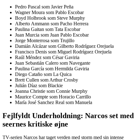
Pedro Pascal som Javier Peña
Wagner Moura som Pablo Escobar
Boyd Holbrook som Steve Murphy
Alberto Ammann som Pacho Herrera
Paulina Gaitan som Tata Escobar
Juan Murcia som Juan Pablo Escobar
Jorge Monterrosa som Trujillo
Damián Alcázar som Gilberto Rodríguez Orejuela
Francisco Denis som Miguel Rodríguez Orejuela
Raúl Méndez som César Gaviria
Juan Sebastián Calero som Navegante
Paulina García som Hermilda Gaviria
Diego Cataño som La Quica
Brett Cullen som Arthur Crosby
Julián Díaz som Blackie
Joanna Christie som Connie Murphy
Maurice Compte som Horacio Carrillo
María José Sanchez Real som Manuela
Fejlfyldt Underholdning: Narcos set med
seernes kritiske øjne
TV-serien Narcos har taget verden med storm med sin intense