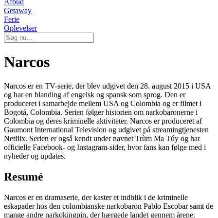
Afbud
Getaway
Ferie
Oplevelser
Narcos
Narcos er en TV-serie, der blev udgivet den 28. august 2015 i USA
og har en blanding af engelsk og spansk som sprog. Den er
produceret i samarbejde mellem USA og Colombia og er filmet i
Bogotá, Colombia. Serien følger historien om narkobaronerne i
Colombia og deres kriminelle aktiviteter. Narcos er produceret af
Gaumont International Television og udgivet på streamingtjenesten
Netflix. Serien er også kendt under navnet Trùm Ma Túy og har
officielle Facebook- og Instagram-sider, hvor fans kan følge med i
nyheder og updates.
Resumé
Narcos er en dramaserie, der kaster et indblik i de kriminelle
eskapader hos den colombianske narkobaron Pablo Escobar samt de
mange andre narkokingpin, der hærgede landet gennem årene.