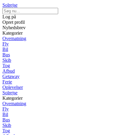
Solrejse
Log på
Opret profil
Nyhedsbrev
Kategorier
Overnatning
Fly
Bil
Bus
Skib
Tog
Afbud
Getaway
Ferie
Oplevelser
Solrejse
Kategorier
Overnatning
Fly
Bil
Bus
Skib
Tog