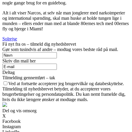
nogle gange brug for en guidebog.
Alt i alt viser Narcos, at selv når man jonglerer med narkoimperier
og international spænding, skal man huske at holde tungen lige i
munden – ellers ender man med at blande 80ernes tech med 00ernes
fly og bjerge i Miami!
Solrejse
Få nyt fra os – tilmeld dig nyhedsbrevet
Gør som tusindvis af andre – modtag vores bedste råd på mail.
Skriv din mail her
Deltag
Tilmelding gennemført – tak
Ved at fortsætte accepterer jeg brugervilkår og databeskyttelse.
Tilmelding til nyhedsbrevet betyder, at du accepterer vores
brugerbetingelser og persondatapolitik. Du kan nemt framelde dig,
hvis du ikke længere ønsker at modtage mails.
Del og vis omsorg
X
Facebook
Instagram
LinkedIn