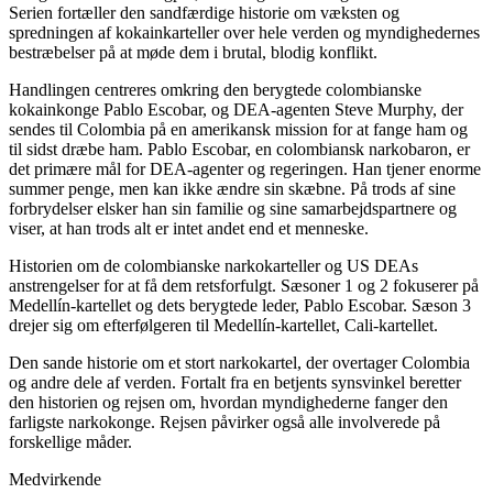
Serien fortæller den sandfærdige historie om væksten og
spredningen af kokainkarteller over hele verden og myndighedernes
bestræbelser på at møde dem i brutal, blodig konflikt.
Handlingen centreres omkring den berygtede colombianske
kokainkonge Pablo Escobar, og DEA-agenten Steve Murphy, der
sendes til Colombia på en amerikansk mission for at fange ham og
til sidst dræbe ham. Pablo Escobar, en colombiansk narkobaron, er
det primære mål for DEA-agenter og regeringen. Han tjener enorme
summer penge, men kan ikke ændre sin skæbne. På trods af sine
forbrydelser elsker han sin familie og sine samarbejdspartnere og
viser, at han trods alt er intet andet end et menneske.
Historien om de colombianske narkokarteller og US DEAs
anstrengelser for at få dem retsforfulgt. Sæsoner 1 og 2 fokuserer på
Medellín-kartellet og dets berygtede leder, Pablo Escobar. Sæson 3
drejer sig om efterfølgeren til Medellín-kartellet, Cali-kartellet.
Den sande historie om et stort narkokartel, der overtager Colombia
og andre dele af verden. Fortalt fra en betjents synsvinkel beretter
den historien og rejsen om, hvordan myndighederne fanger den
farligste narkokonge. Rejsen påvirker også alle involverede på
forskellige måder.
Medvirkende