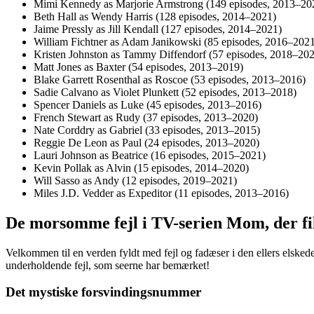
Mimi Kennedy as Marjorie Armstrong (149 episodes, 2013–20
Beth Hall as Wendy Harris (128 episodes, 2014–2021)
Jaime Pressly as Jill Kendall (127 episodes, 2014–2021)
William Fichtner as Adam Janikowski (85 episodes, 2016–202
Kristen Johnston as Tammy Diffendorf (57 episodes, 2018–20
Matt Jones as Baxter (54 episodes, 2013–2019)
Blake Garrett Rosenthal as Roscoe (53 episodes, 2013–2016)
Sadie Calvano as Violet Plunkett (52 episodes, 2013–2018)
Spencer Daniels as Luke (45 episodes, 2013–2016)
French Stewart as Rudy (37 episodes, 2013–2020)
Nate Corddry as Gabriel (33 episodes, 2013–2015)
Reggie De Leon as Paul (24 episodes, 2013–2020)
Lauri Johnson as Beatrice (16 episodes, 2015–2021)
Kevin Pollak as Alvin (15 episodes, 2014–2020)
Will Sasso as Andy (12 episodes, 2019–2021)
Miles J.D. Vedder as Expeditor (11 episodes, 2013–2016)
De morsomme fejl i TV-serien Mom, der fik 
Velkommen til en verden fyldt med fejl og fadæser i den ellers elskede
underholdende fejl, som seerne har bemærket!
Det mystiske forsvindingsnummer