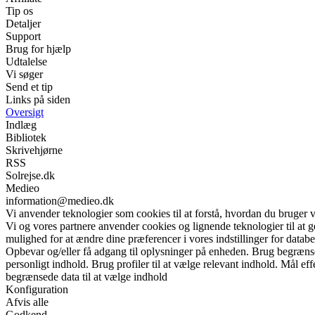
Tip os
Detaljer
Support
Brug for hjælp
Udtalelse
Vi søger
Send et tip
Links på siden
Oversigt
Indlæg
Bibliotek
Skrivehjørne
RSS
Solrejse.dk
Medieo
information@medieo.dk
Vi anvender teknologier som cookies til at forstå, hvordan du bruger vor
Vi og vores partnere anvender cookies og lignende teknologier til at
mulighed for at ændre dine præferencer i vores indstillinger for databe
Opbevar og/eller få adgang til oplysninger på enheden. Brug begrænsede 
personligt indhold. Brug profiler til at vælge relevant indhold. Mål e
begrænsede data til at vælge indhold
Konfiguration
Afvis alle
Godkend