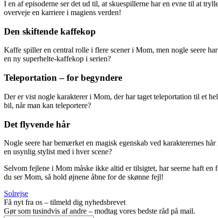
I en af episoderne ser det ud til, at skuespillerne har en evne til at 
overveje en karriere i magiens verden!
Den skiftende kaffekop
Kaffe spiller en central rolle i flere scener i Mom, men nogle seere ha
en ny superhelte-kaffekop i serien?
Teleportation – for begyndere
Der er vist nogle karakterer i Mom, der har taget teleportation til et 
bil, når man kan teleportere?
Det flyvende hår
Nogle seere har bemærket en magisk egenskab ved karakterernes hår i 
en usynlig stylist med i hver scene?
Selvom fejlene i Mom måske ikke altid er tilsigtet, har seerne haft en
du ser Mom, så hold øjnene åbne for de skønne fejl!
Solrejse
Få nyt fra os – tilmeld dig nyhedsbrevet
Gør som tusindvis af andre – modtag vores bedste råd på mail.