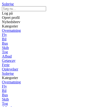
Solrejse
Log på
Opret profil
Nyhedsbrev
Kategorier
Overnatning
Fly
Bil
Bus
Skib
Tog
Afbud
Getaway
Ferie
Oplevelser
Solrejse
Kategorier
Overnatning
Fly
Bil
Bus
Skib
Tog