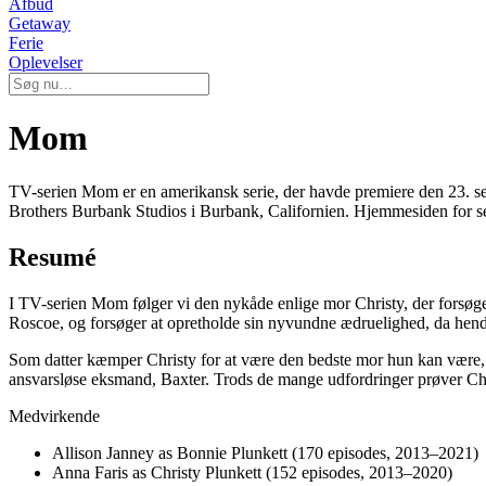
Afbud
Getaway
Ferie
Oplevelser
Mom
TV-serien Mom er en amerikansk serie, der havde premiere den 23. s
Brothers Burbank Studios i Burbank, Californien. Hjemmesiden for ser
Resumé
I TV-serien Mom følger vi den nykåde enlige mor Christy, der forsøger 
Roscoe, og forsøger at opretholde sin nyvundne ædruelighed, da hendes p
Som datter kæmper Christy for at være den bedste mor hun kan være, og
ansvarsløse eksmand, Baxter. Trods de mange udfordringer prøver Chris
Medvirkende
Allison Janney as Bonnie Plunkett (170 episodes, 2013–2021)
Anna Faris as Christy Plunkett (152 episodes, 2013–2020)