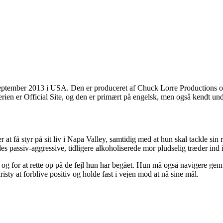
eptember 2013 i USA. Den er produceret af Chuck Lorre Productions og
ien er Official Site, og den er primært på engelsk, men også kendt un
at få styr på sit liv i Napa Valley, samtidig med at hun skal tackle sin
assiv-aggressive, tidligere alkoholiserede mor pludselig træder ind i bi
 for at rette op på de fejl hun har begået. Hun må også navigere gennem
ty at forblive positiv og holde fast i vejen mod at nå sine mål.