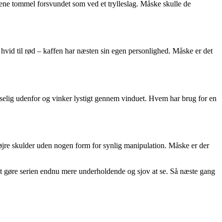
en ene tommel forsvundet som ved et trylleslag. Måske skulle de
il hvid til rød – kaffen har næsten sin egen personlighed. Måske er det
ludselig udenfor og vinker lystigt gennem vinduet. Hvem har brug for en
øjre skulder uden nogen form for synlig manipulation. Måske er der
l at gøre serien endnu mere underholdende og sjov at se. Så næste gang