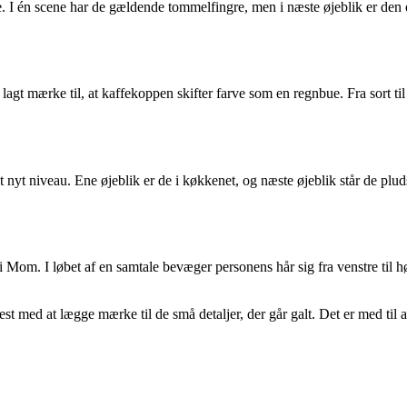
trylle. I én scene har de gældende tommelfingre, men i næste øjeblik er d
r lagt mærke til, at kaffekoppen skifter farve som en regnbue. Fra sort t
helt nyt niveau. Ene øjeblik er de i køkkenet, og næste øjeblik står de p
Mom. I løbet af en samtale bevæger personens hår sig fra venstre til h
 fest med at lægge mærke til de små detaljer, der går galt. Det er med ti