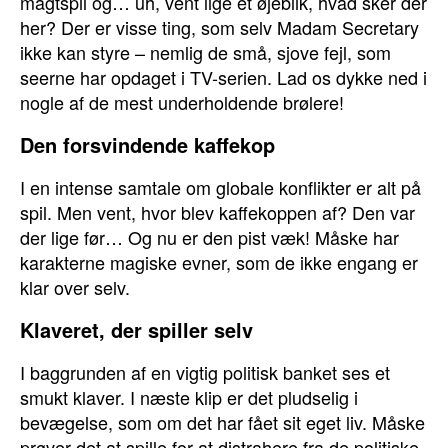
magtspil og… uh, vent lige et øjeblik, hvad sker der
her? Der er visse ting, som selv Madam Secretary
ikke kan styre – nemlig de små, sjove fejl, som
seerne har opdaget i TV-serien. Lad os dykke ned i
nogle af de mest underholdende brølere!
Den forsvindende kaffekop
I en intense samtale om globale konflikter er alt på
spil. Men vent, hvor blev kaffekoppen af? Den var
der lige før… Og nu er den pist væk! Måske har
karakterne magiske evner, som de ikke engang er
klar over selv.
Klaveret, der spiller selv
I baggrunden af en vigtig politisk banket ses et
smukt klaver. I næste klip er det pludselig i
bevægelse, som om det har fået sit eget liv. Måske
prøver det at spille for at distrahere fra de politiske