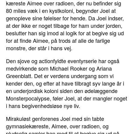
kæreste Aimee over radioen, der nu befinder sig
80 miles væk i en kystkoloni, begynder Joel at
genopleve sine følelser for hende. Da Joel indser,
at der ikke er noget tilbage for ham under jorden,
beslutter han sig imod al logik for at begive sig ud
for at finde Aimee, på trods af alle de farlige
monstre, der står i hans vej.
Den sjove og actionfyldte eventyrserie har også
medvirkende som Michael Rooker og Ariana
Greenblatt. Det er verdens undergang som vi
kender den, og efter at have tilbragt syv lange år i
en underjordisk koloni siden den ødelæggende
Monsterpocalypse, føler Joel, at der mangler noget
i hans begivenhedsløse nye liv.
Mirakuløst genforenes Joel med sin tabte
gymnasiekæreste, Aimee, over radioen, og
pludselig samler han mod til at begive sig ud på