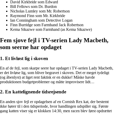
David Kirkbride som Edward
Bill Fellows som Dr. Burdon
Nicholas Lumley som Mr. Robertson
Raymond Finn som Mr. Kirkbride
Ian Conningham som Detective Logan
Finn Burridge som Farmhand Jack Robertson
Kema Sikazwe som Farmhand (as Kema Sikazwe)
Fem sjove fejl i TV-serien Lady Macbeth,
som seerne har opdaget
1. Et livløst lig i skoven
En af de fejl, som skarpe seere har opdaget i TV-serien Lady Macbeth,
er det livløse lig, som bliver begravet i skoven. Det er meget tydeligt
(og åbenlyst) at liget rent faktisk er en dukke! Måske havde
produktionen budgetproblemer og måtte improvisere lidt…
2. En kattelignende tidsrejsende
En anden sjov fejl er opdagelsen af en Cornish Rex kat, der bestemt
ikke hører til i den tidsperiode, hvor handlingen udspiller sig. Første
gang katten viser sig er klokken 14:30, men racen blev først opdrættet