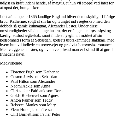
udløst en kraft indeni hende, så mægtig at hun vil stoppe ved intet for
at opnå det, hun ønsker.
I det afdæmpede 1865 landlige England bliver den uskyldige 17-årige
brud, Katherine, solgt af sin far og tvunget ind i ægteskab med den
dobbelt så gamle kulmagnat, Alexander Lester. Under disse
omstændigheder vil den unge hustru, der er fanget i et trøstesløst og
kærlighedsløst ægteskab, snart finde et lysglimt i mørket af sin
kedsomhed i form af Sebastian, godsets uforskammede staldkarl, med
hvem hun vil indlede en uovervejet og gradvist hensynsløs romance.
Men væggene har ører, og hvem ved, hvad man er i stand til at gøre i
frihedens navn.
Medvirkende
Florence Pugh som Katherine
Cosmo Jarvis som Sebastian
Paul Hilton som Alexander
Naomi Ackie som Anna
Christopher Fairbank som Boris
Golda Rosheuvel som Agnes
Anton Palmer som Teddy
Rebecca Manley som Mary
Fleur Houdijk som Tessa
Cliff Burnett som Father Peter