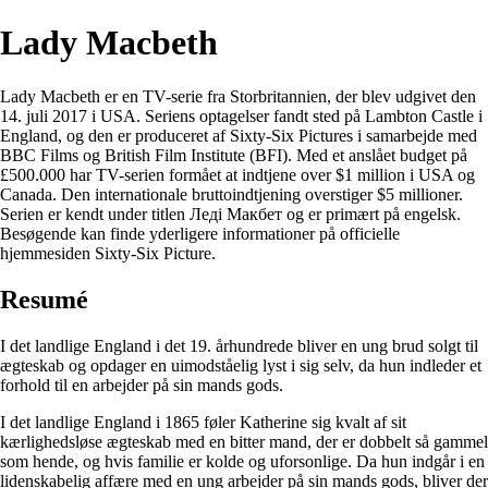
Lady Macbeth
Lady Macbeth er en TV-serie fra Storbritannien, der blev udgivet den
14. juli 2017 i USA. Seriens optagelser fandt sted på Lambton Castle i
England, og den er produceret af Sixty-Six Pictures i samarbejde med
BBC Films og British Film Institute (BFI). Med et anslået budget på
£500.000 har TV-serien formået at indtjene over $1 million i USA og
Canada. Den internationale bruttoindtjening overstiger $5 millioner.
Serien er kendt under titlen Леді Макбет og er primært på engelsk.
Besøgende kan finde yderligere informationer på officielle
hjemmesiden Sixty-Six Picture.
Resumé
I det landlige England i det 19. århundrede bliver en ung brud solgt til
ægteskab og opdager en uimodståelig lyst i sig selv, da hun indleder et
forhold til en arbejder på sin mands gods.
I det landlige England i 1865 føler Katherine sig kvalt af sit
kærlighedsløse ægteskab med en bitter mand, der er dobbelt så gammel
som hende, og hvis familie er kolde og uforsonlige. Da hun indgår i en
lidenskabelig affære med en ung arbejder på sin mands gods, bliver der