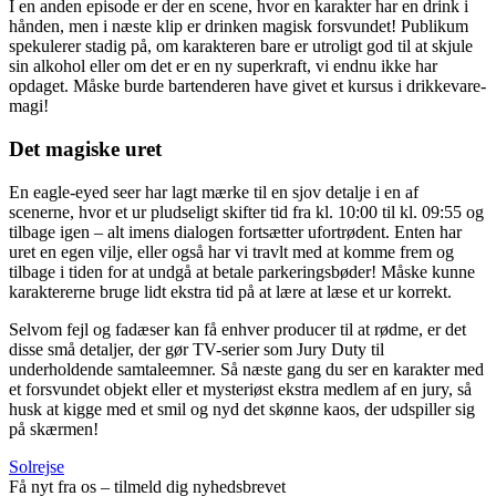
I en anden episode er der en scene, hvor en karakter har en drink i
hånden, men i næste klip er drinken magisk forsvundet! Publikum
spekulerer stadig på, om karakteren bare er utroligt god til at skjule
sin alkohol eller om det er en ny superkraft, vi endnu ikke har
opdaget. Måske burde bartenderen have givet et kursus i drikkevare-
magi!
Det magiske uret
En eagle-eyed seer har lagt mærke til en sjov detalje i en af
scenerne, hvor et ur pludseligt skifter tid fra kl. 10:00 til kl. 09:55 og
tilbage igen – alt imens dialogen fortsætter ufortrødent. Enten har
uret en egen vilje, eller også har vi travlt med at komme frem og
tilbage i tiden for at undgå at betale parkeringsbøder! Måske kunne
karaktererne bruge lidt ekstra tid på at lære at læse et ur korrekt.
Selvom fejl og fadæser kan få enhver producer til at rødme, er det
disse små detaljer, der gør TV-serier som Jury Duty til
underholdende samtaleemner. Så næste gang du ser en karakter med
et forsvundet objekt eller et mysteriøst ekstra medlem af en jury, så
husk at kigge med et smil og nyd det skønne kaos, der udspiller sig
på skærmen!
Solrejse
Få nyt fra os – tilmeld dig nyhedsbrevet