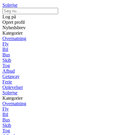
Solrejse
Log på
Opret profil
Nyhedsbrev
Kategorier
Overnatning
Fly
Bil
Bus
Skib
Tog
Afbud
Getaway
Ferie
Oplevelser
Solrejse
Kategorier
Overnatning
Fly
Bil
Bus
Skib
Tog