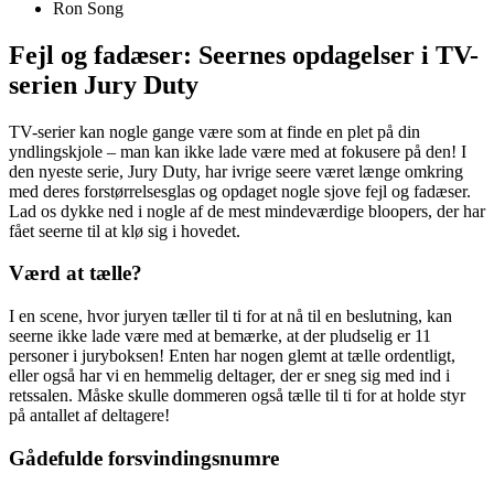
Ron Song
Fejl og fadæser: Seernes opdagelser i TV-
serien Jury Duty
TV-serier kan nogle gange være som at finde en plet på din
yndlingskjole – man kan ikke lade være med at fokusere på den! I
den nyeste serie, Jury Duty, har ivrige seere været længe omkring
med deres forstørrelsesglas og opdaget nogle sjove fejl og fadæser.
Lad os dykke ned i nogle af de mest mindeværdige bloopers, der har
fået seerne til at klø sig i hovedet.
Værd at tælle?
I en scene, hvor juryen tæller til ti for at nå til en beslutning, kan
seerne ikke lade være med at bemærke, at der pludselig er 11
personer i juryboksen! Enten har nogen glemt at tælle ordentligt,
eller også har vi en hemmelig deltager, der er sneg sig med ind i
retssalen. Måske skulle dommeren også tælle til ti for at holde styr
på antallet af deltagere!
Gådefulde forsvindingsnumre