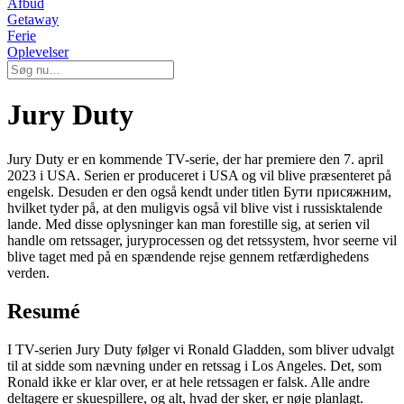
Afbud
Getaway
Ferie
Oplevelser
Jury Duty
Jury Duty er en kommende TV-serie, der har premiere den 7. april
2023 i USA. Serien er produceret i USA og vil blive præsenteret på
engelsk. Desuden er den også kendt under titlen Бути присяжним,
hvilket tyder på, at den muligvis også vil blive vist i russisktalende
lande. Med disse oplysninger kan man forestille sig, at serien vil
handle om retssager, juryprocessen og det retssystem, hvor seerne vil
blive taget med på en spændende rejse gennem retfærdighedens
verden.
Resumé
I TV-serien Jury Duty følger vi Ronald Gladden, som bliver udvalgt
til at sidde som nævning under en retssag i Los Angeles. Det, som
Ronald ikke er klar over, er at hele retssagen er falsk. Alle andre
deltagere er skuespillere, og alt, hvad der sker, er nøje planlagt.