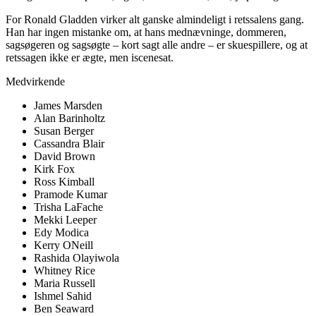
For Ronald Gladden virker alt ganske almindeligt i retssalens gang.
Han har ingen mistanke om, at hans mednævninge, dommeren,
sagsøgeren og sagsøgte – kort sagt alle andre – er skuespillere, og at
retssagen ikke er ægte, men iscenesat.
Medvirkende
James Marsden
Alan Barinholtz
Susan Berger
Cassandra Blair
David Brown
Kirk Fox
Ross Kimball
Pramode Kumar
Trisha LaFache
Mekki Leeper
Edy Modica
Kerry ONeill
Rashida Olayiwola
Whitney Rice
Maria Russell
Ishmel Sahid
Ben Seaward