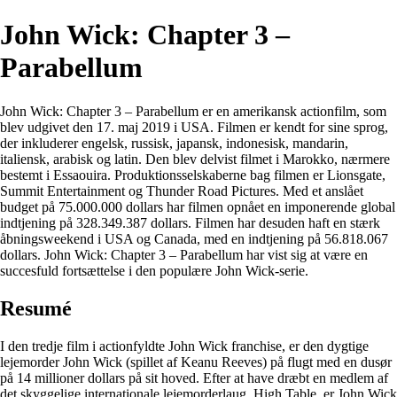
John Wick: Chapter 3 –
Parabellum
John Wick: Chapter 3 – Parabellum er en amerikansk actionfilm, som
blev udgivet den 17. maj 2019 i USA. Filmen er kendt for sine sprog,
der inkluderer engelsk, russisk, japansk, indonesisk, mandarin,
italiensk, arabisk og latin. Den blev delvist filmet i Marokko, nærmere
bestemt i Essaouira. Produktionsselskaberne bag filmen er Lionsgate,
Summit Entertainment og Thunder Road Pictures. Med et anslået
budget på 75.000.000 dollars har filmen opnået en imponerende global
indtjening på 328.349.387 dollars. Filmen har desuden haft en stærk
åbningsweekend i USA og Canada, med en indtjening på 56.818.067
dollars. John Wick: Chapter 3 – Parabellum har vist sig at være en
succesfuld fortsættelse i den populære John Wick-serie.
Resumé
I den tredje film i actionfyldte John Wick franchise, er den dygtige
lejemorder John Wick (spillet af Keanu Reeves) på flugt med en dusør
på 14 millioner dollars på sit hoved. Efter at have dræbt en medlem af
det skyggelige internationale lejemorderlaug, High Table, er John Wick