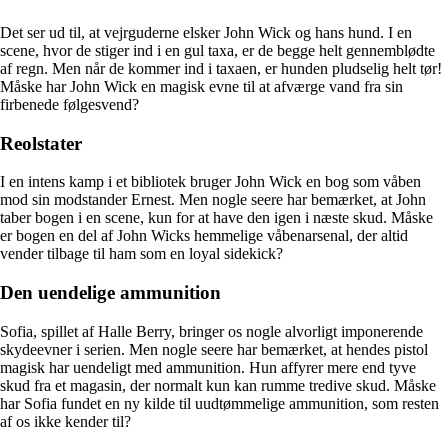
Det ser ud til, at vejrguderne elsker John Wick og hans hund. I en
scene, hvor de stiger ind i en gul taxa, er de begge helt gennemblødte
af regn. Men når de kommer ind i taxaen, er hunden pludselig helt tør!
Måske har John Wick en magisk evne til at afværge vand fra sin
firbenede følgesvend?
Reolstater
I en intens kamp i et bibliotek bruger John Wick en bog som våben
mod sin modstander Ernest. Men nogle seere har bemærket, at John
taber bogen i en scene, kun for at have den igen i næste skud. Måske
er bogen en del af John Wicks hemmelige våbenarsenal, der altid
vender tilbage til ham som en loyal sidekick?
Den uendelige ammunition
Sofia, spillet af Halle Berry, bringer os nogle alvorligt imponerende
skydeevner i serien. Men nogle seere har bemærket, at hendes pistol
magisk har uendeligt med ammunition. Hun affyrer mere end tyve
skud fra et magasin, der normalt kun kan rumme tredive skud. Måske
har Sofia fundet en ny kilde til uudtømmelige ammunition, som resten
af os ikke kender til?