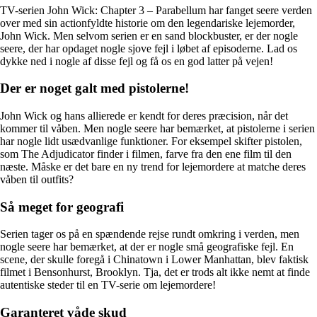
TV-serien John Wick: Chapter 3 – Parabellum har fanget seere verden
over med sin actionfyldte historie om den legendariske lejemorder,
John Wick. Men selvom serien er en sand blockbuster, er der nogle
seere, der har opdaget nogle sjove fejl i løbet af episoderne. Lad os
dykke ned i nogle af disse fejl og få os en god latter på vejen!
Der er noget galt med pistolerne!
John Wick og hans allierede er kendt for deres præcision, når det
kommer til våben. Men nogle seere har bemærket, at pistolerne i serien
har nogle lidt usædvanlige funktioner. For eksempel skifter pistolen,
som The Adjudicator finder i filmen, farve fra den ene film til den
næste. Måske er det bare en ny trend for lejemordere at matche deres
våben til outfits?
Så meget for geografi
Serien tager os på en spændende rejse rundt omkring i verden, men
nogle seere har bemærket, at der er nogle små geografiske fejl. En
scene, der skulle foregå i Chinatown i Lower Manhattan, blev faktisk
filmet i Bensonhurst, Brooklyn. Tja, det er trods alt ikke nemt at finde
autentiske steder til en TV-serie om lejemordere!
Garanteret våde skud