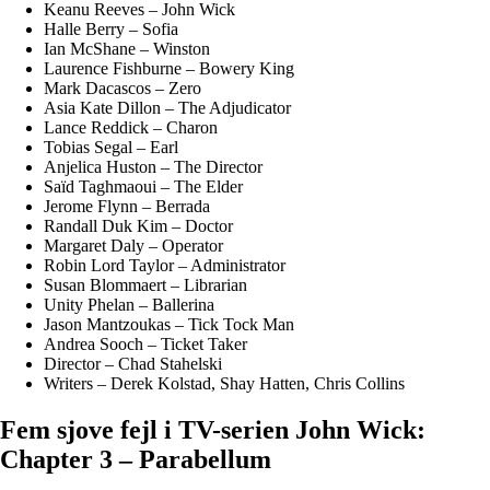
Keanu Reeves – John Wick
Halle Berry – Sofia
Ian McShane – Winston
Laurence Fishburne – Bowery King
Mark Dacascos – Zero
Asia Kate Dillon – The Adjudicator
Lance Reddick – Charon
Tobias Segal – Earl
Anjelica Huston – The Director
Saïd Taghmaoui – The Elder
Jerome Flynn – Berrada
Randall Duk Kim – Doctor
Margaret Daly – Operator
Robin Lord Taylor – Administrator
Susan Blommaert – Librarian
Unity Phelan – Ballerina
Jason Mantzoukas – Tick Tock Man
Andrea Sooch – Ticket Taker
Director – Chad Stahelski
Writers – Derek Kolstad, Shay Hatten, Chris Collins
Fem sjove fejl i TV-serien John Wick:
Chapter 3 – Parabellum