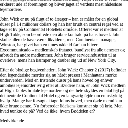
erklæret ude af foreningen og bliver jaget af verdens mest nådesløse
lejemordere.
John Wick er nu på flugt af to årsager – han er målet for en global
dusør på 14 millioner dollars og han har brudt en central regel ved at
tage et liv på Continental Hotellets område. Offeret var et medlem af
High Table, som beordrede den åbne kontrakt på hans hoved. John
skulle allerede have været likvideret, men Continentals manager,
Winston, har givet ham en times nådetid før han bliver
Excommunicado – medlemskab frataget, bandlyst fra alle tjenester og
afbrudt fra andre medlemmer. John bruger serviceindustrien til at
overleve, mens han kæmper og dræber sig ud af New York City.
Efter de blodige begivenheder i John Wick: Chapter 2 (2017) befinder
den legendariske morder sig nu hårdt presset i Manhattans mørke
underverden. Med en fristende dusør på hans hoved og enhver
ambitiøs lejemorder ivrig efter at likvidere ham, er John Wick medlem
af High Tables brutale lejemordere og det hele skyldes en fatal fejl på
det neutrale Continental Hotel og en langvarig fejde om en uskyldig
hvalp. Mange har forsøgt at tage Johns hoved, men døde mænd kan
ikke bruge penge. Nu forbereder lidelsens kunstner sig på krig. Men
hvad tænkte de på? Ved de ikke, hvem Bøddelen er?
Medvirkende