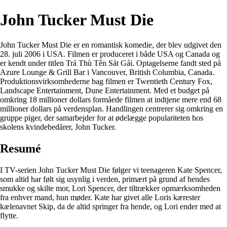
John Tucker Must Die
John Tucker Must Die er en romantisk komedie, der blev udgivet den
28. juli 2006 i USA. Filmen er produceret i både USA og Canada og
er kendt under titlen Trả Thù Tên Sát Gái. Optagelserne fandt sted på
Azure Lounge & Grill Bar i Vancouver, British Columbia, Canada.
Produktionsvirksomhederne bag filmen er Twentieth Century Fox,
Landscape Entertainment, Dune Entertainment. Med et budget på
omkring 18 millioner dollars formåede filmen at indtjene mere end 68
millioner dollars på verdensplan. Handlingen centrerer sig omkring en
gruppe piger, der samarbejder for at ødelægge populariteten hos
skolens kvindebedårer, John Tucker.
Resumé
I TV-serien John Tucker Must Die følger vi teenageren Kate Spencer,
som altid har følt sig usynlig i verden, primært på grund af hendes
smukke og skilte mor, Lori Spencer, der tiltrækker opmærksomheden
fra enhver mand, hun møder. Kate har givet alle Loris kærester
kælenavnet Skip, da de altid springer fra hende, og Lori ender med at
flytte.