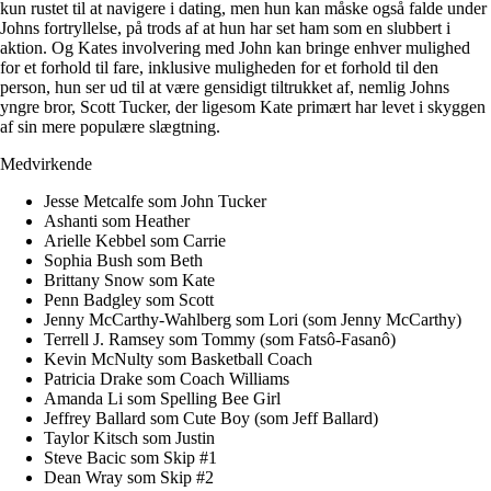
kun rustet til at navigere i dating, men hun kan måske også falde under
Johns fortryllelse, på trods af at hun har set ham som en slubbert i
aktion. Og Kates involvering med John kan bringe enhver mulighed
for et forhold til fare, inklusive muligheden for et forhold til den
person, hun ser ud til at være gensidigt tiltrukket af, nemlig Johns
yngre bror, Scott Tucker, der ligesom Kate primært har levet i skyggen
af sin mere populære slægtning.
Medvirkende
Jesse Metcalfe som John Tucker
Ashanti som Heather
Arielle Kebbel som Carrie
Sophia Bush som Beth
Brittany Snow som Kate
Penn Badgley som Scott
Jenny McCarthy-Wahlberg som Lori (som Jenny McCarthy)
Terrell J. Ramsey som Tommy (som Fatsô-Fasanô)
Kevin McNulty som Basketball Coach
Patricia Drake som Coach Williams
Amanda Li som Spelling Bee Girl
Jeffrey Ballard som Cute Boy (som Jeff Ballard)
Taylor Kitsch som Justin
Steve Bacic som Skip #1
Dean Wray som Skip #2