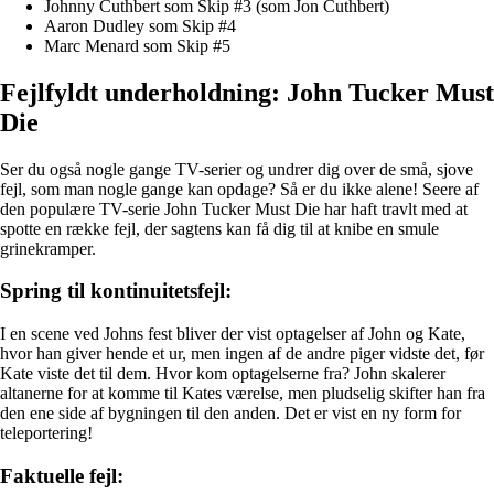
Johnny Cuthbert som Skip #3 (som Jon Cuthbert)
Aaron Dudley som Skip #4
Marc Menard som Skip #5
Fejlfyldt underholdning: John Tucker Must
Die
Ser du også nogle gange TV-serier og undrer dig over de små, sjove
fejl, som man nogle gange kan opdage? Så er du ikke alene! Seere af
den populære TV-serie John Tucker Must Die har haft travlt med at
spotte en række fejl, der sagtens kan få dig til at knibe en smule
grinekramper.
Spring til kontinuitetsfejl:
I en scene ved Johns fest bliver der vist optagelser af John og Kate,
hvor han giver hende et ur, men ingen af de andre piger vidste det, før
Kate viste det til dem. Hvor kom optagelserne fra? John skalerer
altanerne for at komme til Kates værelse, men pludselig skifter han fra
den ene side af bygningen til den anden. Det er vist en ny form for
teleportering!
Faktuelle fejl: