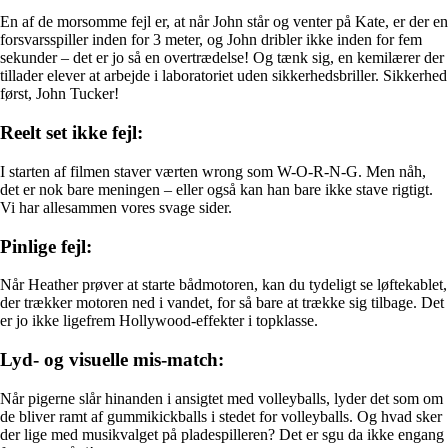
En af de morsomme fejl er, at når John står og venter på Kate, er der en
forsvarsspiller inden for 3 meter, og John dribler ikke inden for fem
sekunder – det er jo så en overtrædelse! Og tænk sig, en kemilærer der
tillader elever at arbejde i laboratoriet uden sikkerhedsbriller. Sikkerhed
først, John Tucker!
Reelt set ikke fejl:
I starten af filmen staver værten wrong som W-O-R-N-G. Men nåh,
det er nok bare meningen – eller også kan han bare ikke stave rigtigt.
Vi har allesammen vores svage sider.
Pinlige fejl:
Når Heather prøver at starte bådmotoren, kan du tydeligt se løftekablet,
der trækker motoren ned i vandet, for så bare at trække sig tilbage. Det
er jo ikke ligefrem Hollywood-effekter i topklasse.
Lyd- og visuelle mis-match:
Når pigerne slår hinanden i ansigtet med volleyballs, lyder det som om
de bliver ramt af gummikickballs i stedet for volleyballs. Og hvad sker
der lige med musikvalget på pladespilleren? Det er sgu da ikke engang