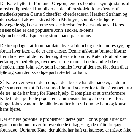
Da Kate flytter til Portland, Oregon, ændres hendes usynlige status af
omstændigheder. Hun bliver en del af en skoleklik bestående af
medieeksperten Carrie Schaeffer, cheerleaderen Heather Straham og
den seksuelt aktive aktivist Beth McIntyre, som ikke tidligere
bevægede sig i de samme sociale kredse før Kates ankomst. Deres
fælles bånd er den populære John Tucker, skolens
stjernebasketballspiller og store mand på campus.
De tre opdager, at John har datet hver af dem bag de to andres ryg, og
fortalt hver især, at de er den eneste. Denne afsløring bringer klørne
frem hos hver af de tre, der angriber de to andre. Kate, i kraft af sine
erfaringer med Skips, overbeviser dem om, at de to andre ikke er
fjenden, men John selv, som har spillet hver af dem og fået dem til at
føle sig som den skyldige part i stedet for ham.
Så Kate overbeviser dem om, at den bedste handlemåde er, at de tre
går sammen om at få hævn mod John. Da de er for tætte på emnet, tror
de tre, at de har brug for Kates hjælp. Deres plan er at transformere
Kate til den perfekte pige – en sammensmeltning af dem tre – for at
fange Johns vandrende blik, hvorefter hun vil dumpe ham og knuse
hans hjerte.
Der er flere potentielle problemer i deres plan. Johns popularitet kan
gøre ham immun over for eventuelle tilbageslag, de måtte forsøge at
forårsage. Uerfarne Kate, der aldrig har haft en kæreste, er måske ikke