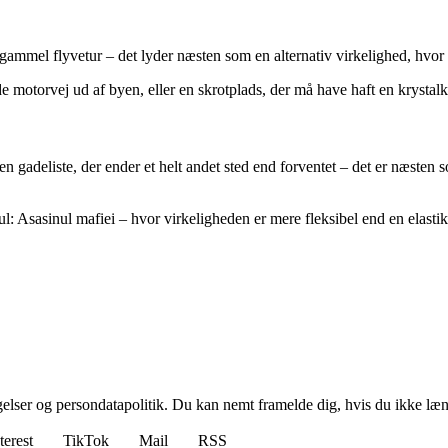
 gammel flyvetur – det lyder næsten som en alternativ virkelighed, hv
motorvej ud af byen, eller en skrotplads, der må have haft en krystalku
 gadeliste, der ender et helt andet sted end forventet – det er næsten som
ul: Asasinul mafiei – hvor virkeligheden er mere fleksibel end en elastik
ngelser og persondatapolitik. Du kan nemt framelde dig, hvis du ikke læ
terest
TikTok
Mail
RSS