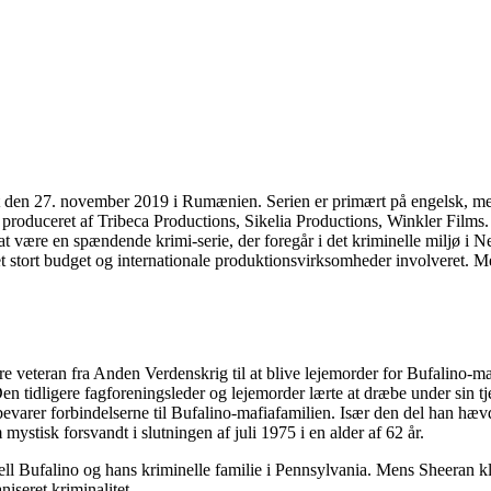
t den 27. november 2019 i Rumænien. Serien er primært på engelsk, men i
roduceret af Tribeca Productions, Sikelia Productions, Winkler Films.
 at være en spændende krimi-serie, der foregår i det kriminelle miljø 
t stort budget og internationale produktionsvirksomheder involveret. Me
være veteran fra Anden Verdenskrig til at blive lejemorder for Bufalino
dligere fagforeningsleder og lejemorder lærte at dræbe under sin tjene
evarer forbindelserne til Bufalino-mafiafamilien. Især den del han hævde
mystisk forsvandt i slutningen af juli 1975 i en alder af 62 år.
l Bufalino og hans kriminelle familie i Pennsylvania. Mens Sheeran klatr
iseret kriminalitet.