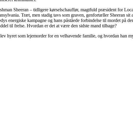
rishman Sheeran – tidligere kørselschauffør, magtfuld præsident for Lo
ennsylvania. Træt, men stadig tavs som graven, genfortæller Sheeran sit 
dys energiske kampagne og hans påståede forbindelse til mordet på den
el til frelse. Hvordan er det at være den sidste mand tilbage?
 blev hyret som lejemorder for en velhavende familie, og hvordan han 