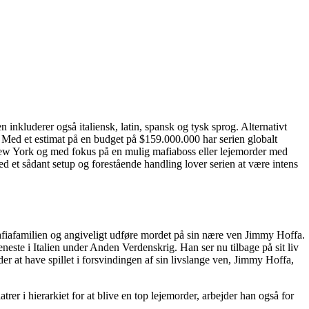
nkluderer også italiensk, latin, spansk og tysk sprog. Alternativt
 Med et estimat på en budget på $159.000.000 har serien globalt
i New York og med fokus på en mulig mafiaboss eller lejemorder med
d et sådant setup og forestående handling lover serien at være intens
-mafiafamilien og angiveligt udføre mordet på sin nære ven Jimmy Hoffa.
ste i Italien under Anden Verdenskrig. Han ser nu tilbage på sit liv
r at have spillet i forsvindingen af sin livslange ven, Jimmy Hoffa,
er i hierarkiet for at blive en top lejemorder, arbejder han også for