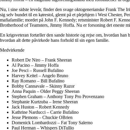
Nu, i sine sidste leveår, finder den svage oktogenerianske Frank The I
sig selv bundet til en kørestol, glemt på et plejehjem i West Chester, P
mafiafamilie; mordet på John F. Kennedy; retsminister Robert F. Kenne
Brotherhood of Teamsters, Jimmy Hoffa. Nu er forsoning det eneste midd
En krigsveteran fortæller den sande historie og rejse om, hvordan han
hvordan alt dette påvirkede hans forhold til sin egen familie.
Medvirkende
Robert De Niro – Frank Sheeran
Al Pacino – Jimmy Hoffa
Joe Pesci – Russell Bufalino
Harvey Keitel – Angelo Bruno
Ray Romano – Bill Bufalino
Bobby Cannavale – Skinny Razor
Anna Paquin – Older Peggy Sheeran
Stephen Graham – Anthony Tony Pro Provenzano
Stephanie Kurtzuba – Irene Sheeran
Jack Huston – Robert Kennedy
Kathrine Narducci – Carrie Bufalino
Jesse Plemons – Chuckie OBrien
Domenick Lombardozzi – Fat Tony Salerno
Paul Herman – Whispers DiTullio