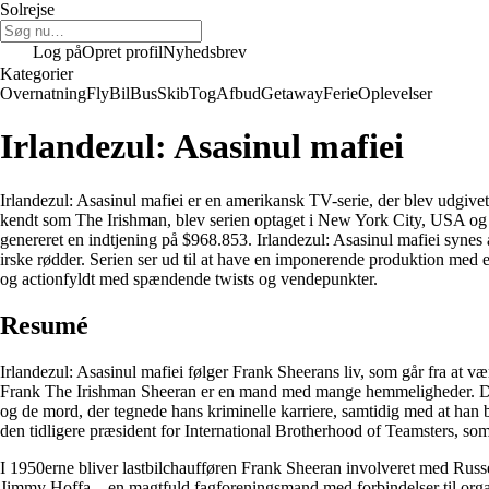
Solrejse
Log på
Opret profil
Nyhedsbrev
Kategorier
Overnatning
Fly
Bil
Bus
Skib
Tog
Afbud
Getaway
Ferie
Oplevelser
Irlandezul: Asasinul mafiei
Irlandezul: Asasinul mafiei er en amerikansk TV-serie, der blev udgive
kendt som The Irishman, blev serien optaget i New York City, USA og p
genereret en indtjening på $968.853. Irlandezul: Asasinul mafiei synes
irske rødder. Serien ser ud til at have en imponerende produktion med e
og actionfyldt med spændende twists og vendepunkter.
Resumé
Irlandezul: Asasinul mafiei følger Frank Sheerans liv, som går fra at 
Frank The Irishman Sheeran er en mand med mange hemmeligheder. Den ti
og de mord, der tegnede hans kriminelle karriere, samtidig med at han b
den tidligere præsident for International Brotherhood of Teamsters, som 
I 1950erne bliver lastbilchaufføren Frank Sheeran involveret med Russel
Jimmy Hoffa – en magtfuld fagforeningsmand med forbindelser til organ