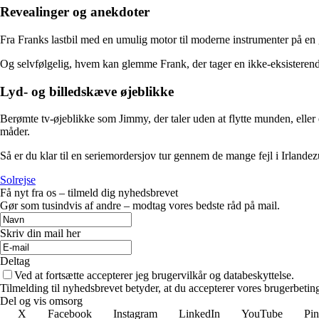
Revealinger og anekdoter
Fra Franks lastbil med en umulig motor til moderne instrumenter på en
Og selvfølgelig, hvem kan glemme Frank, der tager en ikke-eksisterende 
Lyd- og billedskæve øjeblikke
Berømte tv-øjeblikke som Jimmy, der taler uden at flytte munden, eller en
måder.
Så er du klar til en seriemordersjov tur gennem de mange fejl i Irlandez
Solrejse
Få nyt fra os – tilmeld dig nyhedsbrevet
Gør som tusindvis af andre – modtag vores bedste råd på mail.
Skriv din mail her
Deltag
Ved at fortsætte accepterer jeg brugervilkår og databeskyttelse.
Tilmelding til nyhedsbrevet betyder, at du accepterer vores brugerbeti
Del og vis omsorg
X
Facebook
Instagram
LinkedIn
YouTube
Pin