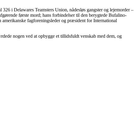
cal 326 i Delawares Teamsters Union, nådesløs gangster og lejemorder –
afgørende første mord; hans forbindelser til den berygtede Bufalino-
 amerikanske fagforeningsleder og præsident for International
myrdede nogen ved at opbygge et tillidsfuldt venskab med dem, og