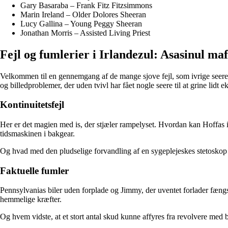
Gary Basaraba – Frank Fitz Fitzsimmons
Marin Ireland – Older Dolores Sheeran
Lucy Gallina – Young Peggy Sheeran
Jonathan Morris – Assisted Living Priest
Fejl og fumlerier i Irlandezul: Asasinul maf
Velkommen til en gennemgang af de mange sjove fejl, som ivrige seere ha
og billedproblemer, der uden tvivl har fået nogle seere til at grine lidt
Kontinuitetsfejl
Her er det magien med is, der stjæler rampelyset. Hvordan kan Hoffas i
tidsmaskinen i bakgear.
Og hvad med den pludselige forvandling af en sygeplejeskes stetoskop fr
Faktuelle fumler
Pennsylvanias biler uden forplade og Jimmy, der uventet forlader fængslet
hemmelige kræfter.
Og hvem vidste, at et stort antal skud kunne affyres fra revolvere m