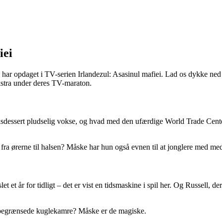
iei
r opdaget i TV-serien Irlandezul: Asasinul mafiei. Lad os dykke ned i e
 ekstra under deres TV-maraton.
sdessert pludselig vokse, og hvad med den ufærdige World Trade Center, 
a ørerne til halsen? Måske har hun også evnen til at jonglere med medic
 et år for tidligt – det er vist en tidsmaskine i spil her. Og Russell, de
ed begrænsede kuglekamre? Måske er de magiske.