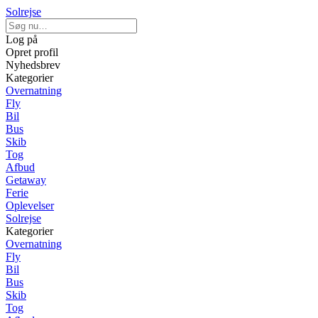
Solrejse
Log på
Opret profil
Nyhedsbrev
Kategorier
Overnatning
Fly
Bil
Bus
Skib
Tog
Afbud
Getaway
Ferie
Oplevelser
Solrejse
Kategorier
Overnatning
Fly
Bil
Bus
Skib
Tog