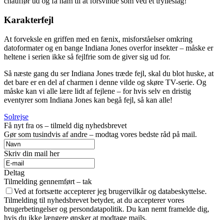
chauffør ud og få ham til at forsvinde som ved et trylleslag!
Karakterfejl
At forveksle en griffen med en fænix, misforståelser omkring
datoformater og en bange Indiana Jones overfor insekter – måske er
heltene i serien ikke så fejlfrie som de giver sig ud for.
Så næste gang du ser Indiana Jones træde fejl, skal du blot huske, at
det bare er en del af charmen i denne vilde og skøre TV-serie. Og
måske kan vi alle lære lidt af fejlene – for hvis selv en dristig
eventyrer som Indiana Jones kan begå fejl, så kan alle!
Solrejse
Få nyt fra os – tilmeld dig nyhedsbrevet
Gør som tusindvis af andre – modtag vores bedste råd på mail.
Skriv din mail her
Deltag
Tilmelding gennemført – tak
Ved at fortsætte accepterer jeg brugervilkår og databeskyttelse.
Tilmelding til nyhedsbrevet betyder, at du accepterer vores
brugerbetingelser og persondatapolitik. Du kan nemt framelde dig,
hvis du ikke længere ønsker at modtage mails.