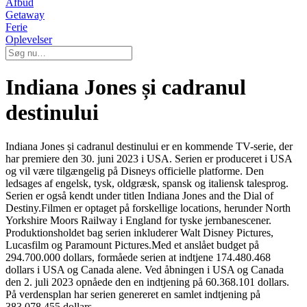
Afbud
Getaway
Ferie
Oplevelser
Indiana Jones și cadranul
destinului
Indiana Jones și cadranul destinului er en kommende TV-serie, der
har premiere den 30. juni 2023 i USA. Serien er produceret i USA
og vil være tilgængelig på Disneys officielle platforme. Den
ledsages af engelsk, tysk, oldgræsk, spansk og italiensk talesprog.
Serien er også kendt under titlen Indiana Jones and the Dial of
Destiny.Filmen er optaget på forskellige locations, herunder North
Yorkshire Moors Railway i England for tyske jernbanescener.
Produktionsholdet bag serien inkluderer Walt Disney Pictures,
Lucasfilm og Paramount Pictures.Med et anslået budget på
294.700.000 dollars, formåede serien at indtjene 174.480.468
dollars i USA og Canada alene. Ved åbningen i USA og Canada
den 2. juli 2023 opnåede den en indtjening på 60.368.101 dollars.
På verdensplan har serien genereret en samlet indtjening på
383.078.455 dollars.