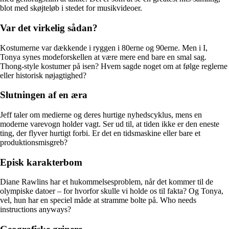
blot med skøjteløb i stedet for musikvideoer.
Var det virkelig sådan?
Kostumerne var dækkende i ryggen i 80erne og 90erne. Men i I,
Tonya synes modeforskellen at være mere end bare en smal sag.
Thong-style kostumer på isen? Hvem sagde noget om at følge reglerne
eller historisk nøjagtighed?
Slutningen af en æra
Jeff taler om medierne og deres hurtige nyhedscyklus, mens en
moderne varevogn holder vagt. Ser ud til, at tiden ikke er den eneste
ting, der flyver hurtigt forbi. Er det en tidsmaskine eller bare et
produktionsmisgreb?
Episk karakterbom
Diane Rawlins har et hukommelsesproblem, når det kommer til de
olympiske datoer – for hvorfor skulle vi holde os til fakta? Og Tonya,
vel, hun har en speciel måde at stramme bolte på. Who needs
instructions anyways?