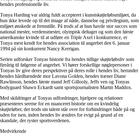
hendes professionelle liv.
Tonya Harding var aldrig fuldt accepteret i kunstskøjteløbsmiljøet, da
hun ikke levede op til det image af nåde, dannelse og privilegium, som
miljøet ønskede at fremstille. På trods af at hun havde stor succes som
national mester, verdensmester, olympisk deltager og som den første
amerikanske kvinde til at udføre en Triple Axel i konkurrence, er
Tonya mest kendt for hendes association til angrebet den 6. januar
1994 på sin konkurrent Nancy Kerrigan.
Serien udforsker Tonyas historie fra hendes tidlige skøjteløbsliv som
fireårig til følgerne af angrebet. Vi hører forskellige nøglepersoner i
Tonyas liv give deres perspektiver på deres rolle i hendes liv, herunder
hendes hårdhændede mor Lavona Golden, hendes træner Diane
Rawlinson, hendes første mand Jeff Gillooly, Jeffs ven og Tonyas
bodyguard Shawn Eckardt samt sportsjournalisten Martin Maddox.
Med skildringer af Tonyas udfordringer, hjælpere og relationer
præsenteres seerne for en nuanceret historie om en kvindelig
skøjteløber, der trods sin talent står over for forhindringer både på og
uden for isen, inden hendes liv ændres for evigt på grund af en
skandale, der ryster sportsverdenen.
Medvirkende