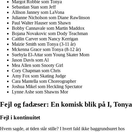
Margot Robbie som Tonya
Sebastian Stan som Jeff
Allison Janney som LaVona
Julianne Nicholson som Diane Rawlinson
Paul Walter Hauser som Shawn
Bobby Cannavale som Martin Maddox
Bojana Novakovic som Dody Teachman
Caitlin Carver som Nancy Kerrigan
Maizie Smith som Tonya (3-11 år)
Mckenna Grace som Tonya (8-12 år)
Suehyla El-Attar som Young Skater Mom
Jason Davis som Al
Mea Allen som Snooty Girl
Cory Chapman som Chris
Amy Fox som Skating Judge
Cara Mantella som Choreographer
Joshua Mikel som Heckling Spectator
Lynne Ashe som Shawns Mor
Fejl og fadæser: En komisk blik på I, Tonya
Fejl i kontinuitet
Hvem sagde, at tiden står stille? I hvert fald ikke baggrundsuret hos