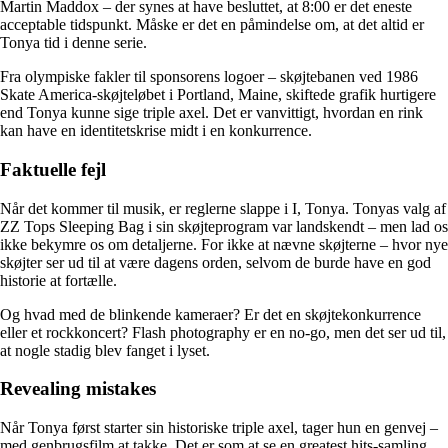
Martin Maddox – der synes at have besluttet, at 8:00 er det eneste
acceptable tidspunkt. Måske er det en påmindelse om, at det altid er
Tonya tid i denne serie.
Fra olympiske fakler til sponsorens logoer – skøjtebanen ved 1986
Skate America-skøjteløbet i Portland, Maine, skiftede grafik hurtigere
end Tonya kunne sige triple axel. Det er vanvittigt, hvordan en rink
kan have en identitetskrise midt i en konkurrence.
Faktuelle fejl
Når det kommer til musik, er reglerne slappe i I, Tonya. Tonyas valg af
ZZ Tops Sleeping Bag i sin skøjteprogram var landskendt – men lad os
ikke bekymre os om detaljerne. For ikke at nævne skøjterne – hvor nye
skøjter ser ud til at være dagens orden, selvom de burde have en god
historie at fortælle.
Og hvad med de blinkende kameraer? Er det en skøjtekonkurrence
eller et rockkoncert? Flash photography er en no-go, men det ser ud til,
at nogle stadig blev fanget i lyset.
Revealing mistakes
Når Tonya først starter sin historiske triple axel, tager hun en genvej –
med genbrugsfilm at takke. Det er som at se en greatest hits-samling,