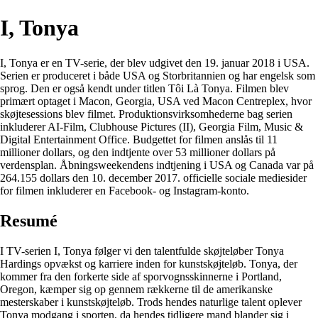
I, Tonya
I, Tonya er en TV-serie, der blev udgivet den 19. januar 2018 i USA.
Serien er produceret i både USA og Storbritannien og har engelsk som
sprog. Den er også kendt under titlen Tôi Là Tonya. Filmen blev
primært optaget i Macon, Georgia, USA ved Macon Centreplex, hvor
skøjtesessions blev filmet. Produktionsvirksomhederne bag serien
inkluderer AI-Film, Clubhouse Pictures (II), Georgia Film, Music &
Digital Entertainment Office. Budgettet for filmen anslås til 11
millioner dollars, og den indtjente over 53 millioner dollars på
verdensplan. Åbningsweekendens indtjening i USA og Canada var på
264.155 dollars den 10. december 2017. officielle sociale mediesider
for filmen inkluderer en Facebook- og Instagram-konto.
Resumé
I TV-serien I, Tonya følger vi den talentfulde skøjteløber Tonya
Hardings opvækst og karriere inden for kunstskøjteløb. Tonya, der
kommer fra den forkerte side af sporvognsskinnerne i Portland,
Oregon, kæmper sig op gennem rækkerne til de amerikanske
mesterskaber i kunstskøjteløb. Trods hendes naturlige talent oplever
Tonya modgang i sporten, da hendes tidligere mand blander sig i