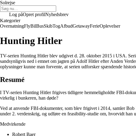
Solrejse
Log på
Opret profil
Nyhedsbrev
Kategorier
Overnatning
Fly
Bil
Bus
Skib
Tog
Afbud
Getaway
Ferie
Oplevelser
Hunting Hitler
TV-serien Hunting Hitler blev udgivet d. 28. oktober 2015 i USA. Ser
sandsynligvis ned i emnet om jagten på Adolf Hitler efter Anden Verde
oplysninger kunne man forvente, at serien udforsker spændende histori
Resumé
I TV-serien Hunting Hitler frigives tidligere hemmeligholdte FBI-dokume
virkelig i bunkeren, han døde?
Ved at anvende FBI-dokumenter, som blev frigivet i 2014, samler Bob Ba
under 2. verdenskrig, og udføre en feasibility-studie om, hvorvidt han
Medvirkende
Robert Baer