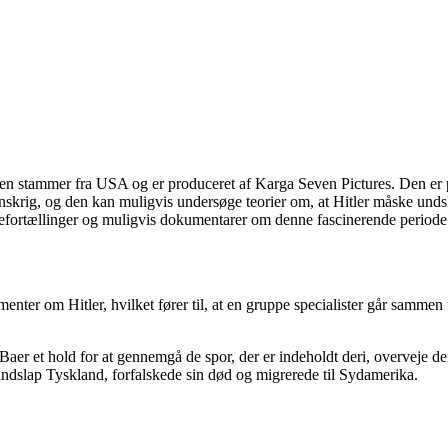
ien stammer fra USA og er produceret af Karga Seven Pictures. Den er 
nskrig, og den kan muligvis undersøge teorier om, at Hitler måske unds
efortællinger og muligvis dokumentarer om denne fascinerende periode 
nter om Hitler, hvilket fører til, at en gruppe specialister går sammen
er et hold for at gennemgå de spor, der er indeholdt deri, overveje den
 undslap Tyskland, forfalskede sin død og migrerede til Sydamerika.