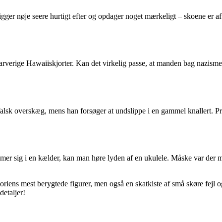
igger nøje seere hurtigt efter og opdager noget mærkeligt – skoene er af
r farverige Hawaiiskjorter. Kan det virkelig passe, at manden bag nazis
en falsk overskæg, mens han forsøger at undslippe i en gammel knallert.
mer sig i en kælder, kan man høre lyden af en ukulele. Måske var der me
toriens mest berygtede figurer, men også en skatkiste af små skøre fejl 
detaljer!