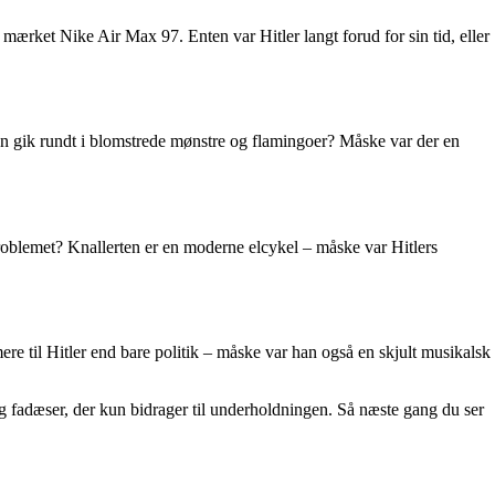
 mærket Nike Air Max 97. Enten var Hitler langt forud for sin tid, eller
men gik rundt i blomstrede mønstre og flamingoer? Måske var der en
 Problemet? Knallerten er en moderne elcykel – måske var Hitlers
re til Hitler end bare politik – måske var han også en skjult musikalsk
og fadæser, der kun bidrager til underholdningen. Så næste gang du ser