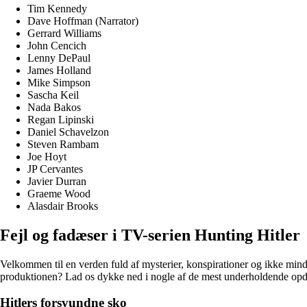
Tim Kennedy
Dave Hoffman (Narrator)
Gerrard Williams
John Cencich
Lenny DePaul
James Holland
Mike Simpson
Sascha Keil
Nada Bakos
Regan Lipinski
Daniel Schavelzon
Steven Rambam
Joe Hoyt
JP Cervantes
Javier Durran
Graeme Wood
Alasdair Brooks
Fejl og fadæser i TV-serien Hunting Hitler
Velkommen til en verden fuld af mysterier, konspirationer og ikke mindst
produktionen? Lad os dykke ned i nogle af de mest underholdende opd
Hitlers forsvundne sko