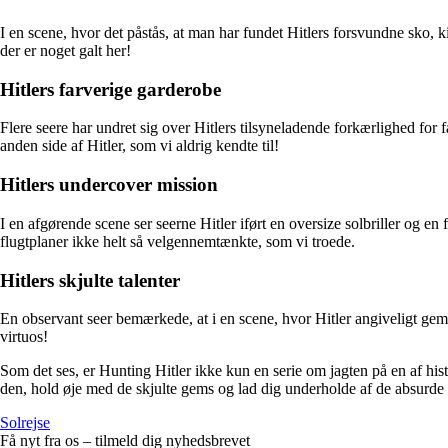
I en scene, hvor det påstås, at man har fundet Hitlers forsvundne sko, k
der er noget galt her!
Hitlers farverige garderobe
Flere seere har undret sig over Hitlers tilsyneladende forkærlighed fo
anden side af Hitler, som vi aldrig kendte til!
Hitlers undercover mission
I en afgørende scene ser seerne Hitler iført en oversize solbriller og 
flugtplaner ikke helt så velgennemtænkte, som vi troede.
Hitlers skjulte talenter
En observant seer bemærkede, at i en scene, hvor Hitler angiveligt gem
virtuos!
Som det ses, er Hunting Hitler ikke kun en serie om jagten på en af his
den, hold øje med de skjulte gems og lad dig underholde af de absurde 
Solrejse
Få nyt fra os – tilmeld dig nyhedsbrevet