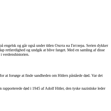
på engelsk og går også under titlen Охота на Гитлера. Serien dykker
lap retfærdighed og undgik at blive fanget. Med en samling af disse
i verdenshistorien.
 for at forsøge at finde sandheden om Hitlers påståede død. Var det
 rapporterede død i 1945 af Adolf Hitler, den tyske nazistiske leder