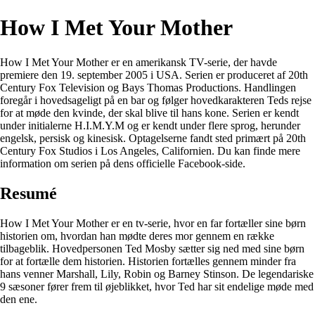
How I Met Your Mother
How I Met Your Mother er en amerikansk TV-serie, der havde
premiere den 19. september 2005 i USA. Serien er produceret af 20th
Century Fox Television og Bays Thomas Productions. Handlingen
foregår i hovedsageligt på en bar og følger hovedkarakteren Teds rejse
for at møde den kvinde, der skal blive til hans kone. Serien er kendt
under initialerne H.I.M.Y.M og er kendt under flere sprog, herunder
engelsk, persisk og kinesisk. Optagelserne fandt sted primært på 20th
Century Fox Studios i Los Angeles, Californien. Du kan finde mere
information om serien på dens officielle Facebook-side.
Resumé
How I Met Your Mother er en tv-serie, hvor en far fortæller sine børn
historien om, hvordan han mødte deres mor gennem en række
tilbageblik. Hovedpersonen Ted Mosby sætter sig ned med sine børn
for at fortælle dem historien. Historien fortælles gennem minder fra
hans venner Marshall, Lily, Robin og Barney Stinson. De legendariske
9 sæsoner fører frem til øjeblikket, hvor Ted har sit endelige møde med
den ene.