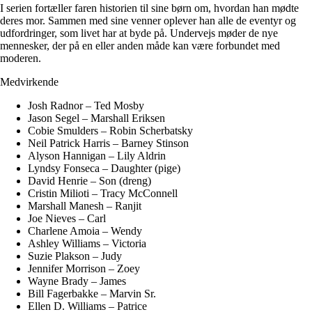
I serien fortæller faren historien til sine børn om, hvordan han mødte
deres mor. Sammen med sine venner oplever han alle de eventyr og
udfordringer, som livet har at byde på. Undervejs møder de nye
mennesker, der på en eller anden måde kan være forbundet med
moderen.
Medvirkende
Josh Radnor – Ted Mosby
Jason Segel – Marshall Eriksen
Cobie Smulders – Robin Scherbatsky
Neil Patrick Harris – Barney Stinson
Alyson Hannigan – Lily Aldrin
Lyndsy Fonseca – Daughter (pige)
David Henrie – Son (dreng)
Cristin Milioti – Tracy McConnell
Marshall Manesh – Ranjit
Joe Nieves – Carl
Charlene Amoia – Wendy
Ashley Williams – Victoria
Suzie Plakson – Judy
Jennifer Morrison – Zoey
Wayne Brady – James
Bill Fagerbakke – Marvin Sr.
Ellen D. Williams – Patrice