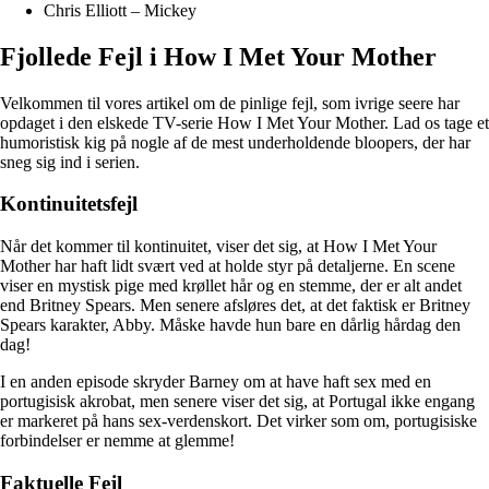
Chris Elliott – Mickey
Fjollede Fejl i How I Met Your Mother
Velkommen til vores artikel om de pinlige fejl, som ivrige seere har
opdaget i den elskede TV-serie How I Met Your Mother. Lad os tage et
humoristisk kig på nogle af de mest underholdende bloopers, der har
sneg sig ind i serien.
Kontinuitetsfejl
Når det kommer til kontinuitet, viser det sig, at How I Met Your
Mother har haft lidt svært ved at holde styr på detaljerne. En scene
viser en mystisk pige med krøllet hår og en stemme, der er alt andet
end Britney Spears. Men senere afsløres det, at det faktisk er Britney
Spears karakter, Abby. Måske havde hun bare en dårlig hårdag den
dag!
I en anden episode skryder Barney om at have haft sex med en
portugisisk akrobat, men senere viser det sig, at Portugal ikke engang
er markeret på hans sex-verdenskort. Det virker som om, portugisiske
forbindelser er nemme at glemme!
Faktuelle Fejl